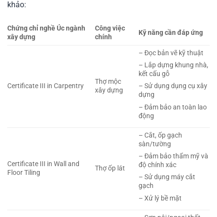
khảo:
Chứng chỉ nghề Úc ngành
Công việc
Kỹ năng cần đáp ứng
xây dựng
chính
– Đọc bản vẽ kỹ thuật
– Lắp dựng khung nhà,
kết cấu gỗ
Thợ mộc
Certificate III in Carpentry
– Sử dụng dụng cụ xây
xây dựng
dựng
– Đảm bảo an toàn lao
động
– Cắt, ốp gạch
sàn/tường
– Đảm bảo thẩm mỹ và
Certificate III in Wall and
độ chính xác
Thợ ốp lát
Floor Tiling
– Sử dụng máy cắt
gạch
– Xử lý bề mặt