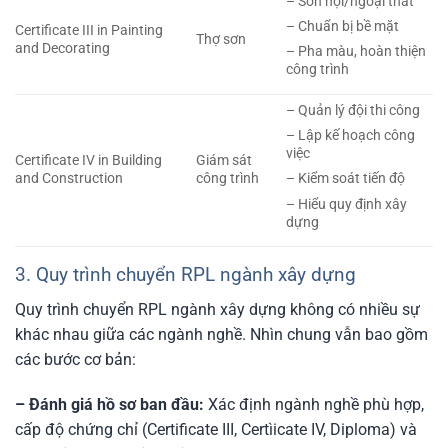
– Sơn nội/ngoại thất
– Chuẩn bị bề mặt
Certificate III in Painting
Thợ sơn
and Decorating
– Pha màu, hoàn thiện
công trình
– Quản lý đội thi công
– Lập kế hoạch công
việc
Certificate IV in Building
Giám sát
and Construction
công trình
– Kiểm soát tiến độ
– Hiểu quy định xây
dựng
3. Quy trình chuyển RPL ngành xây dựng
Quy trình chuyển RPL ngành xây dựng không có nhiều sự
khác nhau giữa các ngành nghề. Nhìn chung vẫn bao gồm
các bước cơ bản:
– Đánh giá hồ sơ ban đầu:
Xác định ngành nghề phù hợp,
cấp độ chứng chỉ (Certificate III, Certìicate IV, Diploma) và