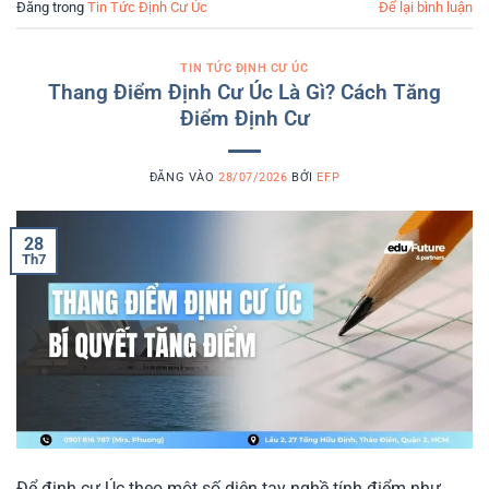
Đăng trong
Tin Tức Định Cư Úc
Để lại bình luận
TIN TỨC ĐỊNH CƯ ÚC
Thang Điểm Định Cư Úc Là Gì? Cách Tăng
Điểm Định Cư
ĐĂNG VÀO
28/07/2026
BỞI
EFP
28
Th7
Để định cư Úc theo một số diện tay nghề tính điểm như