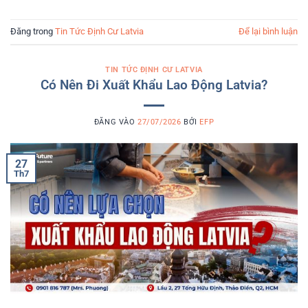
Đăng trong
Tin Tức Định Cư Latvia
Để lại bình luận
TIN TỨC ĐỊNH CƯ LATVIA
Có Nên Đi Xuất Khẩu Lao Động Latvia?
ĐĂNG VÀO
27/07/2026
BỞI
EFP
27
Th7