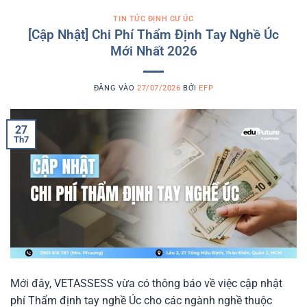
TIN TỨC ĐỊNH CƯ ÚC
[Cập Nhật] Chi Phí Thẩm Định Tay Nghề Úc
Mới Nhất 2026
ĐĂNG VÀO
27/07/2026
BỞI
EFP
27
Th7
Mới đây, VETASSESS vừa có thông báo về việc cập nhật
phí Thẩm định tay nghề Úc cho các ngành nghề thuộc