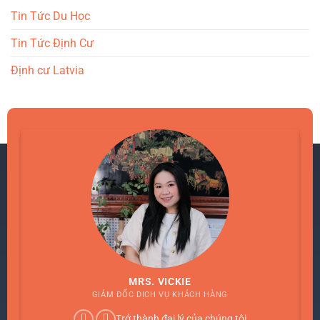
Tin Tức Du Học
Tin Tức Định Cư
Định cư Latvia
MRS. VICKIE
GIÁM ĐỐC DỊCH VỤ KHÁCH HÀNG
Trở thành đại lý của chúng tôi