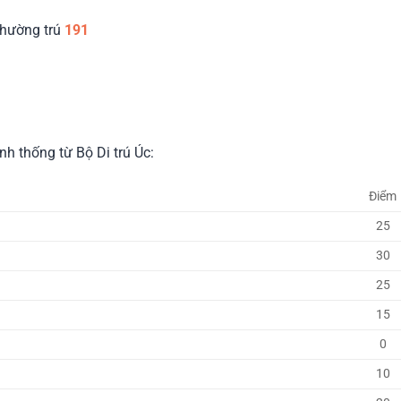
thường trú
191
h thống từ Bộ Di trú Úc:
Điểm
25
30
25
15
0
10