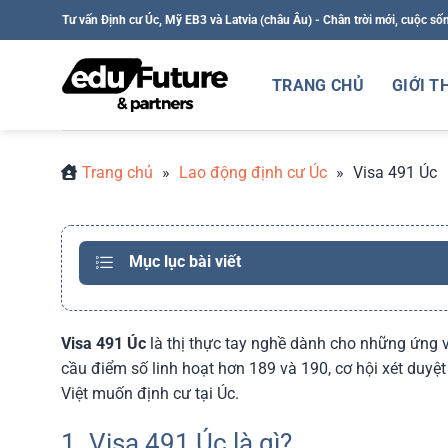
Bỏ
Tư vấn Định cư Úc, Mỹ EB3 và Latvia (châu Âu) - Chân trời mới, cuộc số
qua
nội
TRANG CHỦ
GIỚI T
dung
Trang chủ
»
Lao động định cư Úc
»
Visa 491 Úc
Mục lục bài viết
Visa 491 Úc
là thị thực tay nghề dành cho những ứng vi
cầu điểm số linh hoạt hơn 189 và 190, cơ hội xét duyệt
Việt muốn định cư tại Úc.
1. Visa 491 Úc là gì?