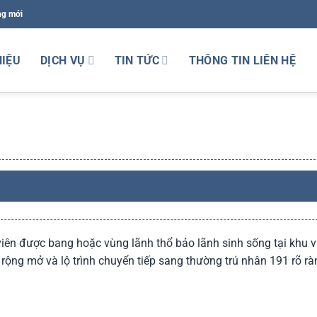
ng mới
HIỆU
DỊCH VỤ
TIN TỨC
THÔNG TIN LIÊN HỆ
ên được bang hoặc vùng lãnh thổ bảo lãnh sinh sống tại khu vực
 rộng mở và lộ trình chuyển tiếp sang thường trú nhân 191 rõ rà