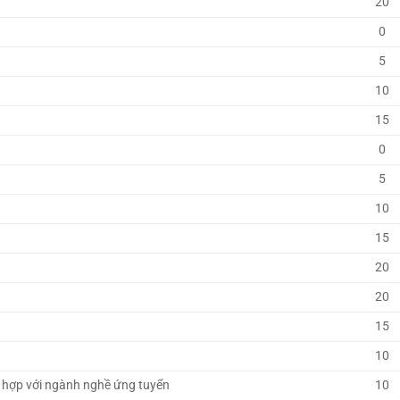
20
0
5
10
15
0
5
10
15
20
20
15
10
 hợp với ngành nghề ứng tuyển
10