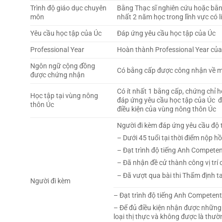
Trình độ giáo dục chuyên
Bằng Thạc sĩ nghiên cứu hoặc bằng
môn
nhất 2 năm học trong lĩnh vực có l
Yêu cầu học tập của Úc
Đáp ứng yêu cầu học tập của Úc
Professional Year
Hoàn thành Professional Year của
Ngôn ngữ cộng đồng
Có bằng cấp được công nhận về 
được chứng nhận
Có ít nhất 1 bằng cấp, chứng chỉ 
Học tập tại vùng nông
đáp ứng yêu cầu học tập của Úc đạ
thôn Úc
điều kiện của vùng nông thôn Úc
Người đi kèm đáp ứng yêu cầu độ t
– Dưới 45 tuổi tại thời điểm nộp hồ
– Đạt trình độ tiếng Anh Competen
– Đã nhận đề cử thành công vị trí
– Đã vượt qua bài thi Thẩm định t
Người đi kèm
– Đạt trình độ tiếng Anh Competent
– Để đủ điều kiện nhận được những 
loại thị thực và không được là thư