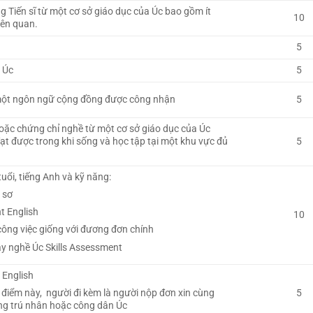
 Tiến sĩ từ một cơ sở giáo dục của Úc bao gồm ít
10
iên quan.
5
 Úc
5
một ngôn ngữ cộng đồng được công nhận
5
hoặc chứng chỉ nghề từ một cơ sở giáo dục của Úc
t được trong khi sống và học tập tại một khu vực đủ
5
uổi, tiếng Anh và kỹ năng:
 sơ
t English
10
 công việc giống với đương đơn chính
ay nghề Úc Skills Assessment
 English
5
điểm này, người đi kèm là người nộp đơn xin cùng
ờng trú nhân hoặc công dân Úc