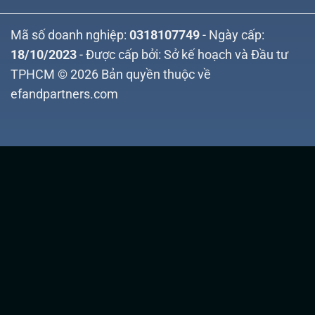
Mã số doanh nghiệp:
0318107749
- Ngày cấp:
18/10/2023
- Được cấp bởi: Sở kế hoạch và Đầu tư
TPHCM © 2026 Bản quyền thuộc về
efandpartners.com