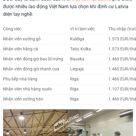
được nhiều lao động Việt Nam lựa chọn khi định cư Latvia
diện tay nghề:
Công việc
Vị trí làm việc
Thu nhập (trư
Nhân viên xưởng gỗ
Kuldiga
1.573 EUR/th
Nhân viên hãng cá
Talsi, Kolka
1.573 EUR/th
Nhân viên đóng gói bao bì trứng
Bauska
1.460 EUR/th
Nhân viên đóng gói thanh cua
Liepaja
1.460 EUR/th
Phụ bếp nhà hàng
Riga
1.460 EUR/th
Nhân viên nhà hàng sushi
Riga
1.107 EUR/th
Nhân viên xưởng hàn
Riga
1.460 EUR/th