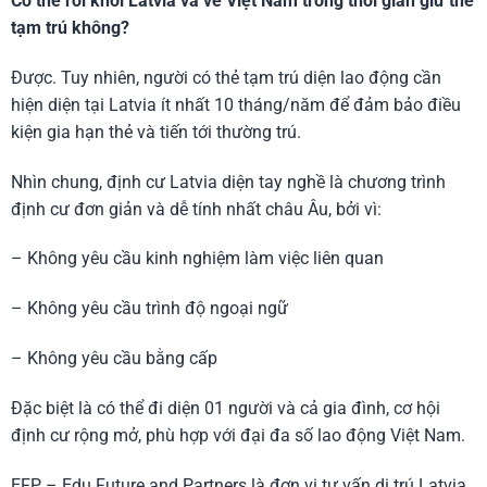
Có thể rời khỏi Latvia và về Việt Nam trong thời gian giữ thẻ
tạm trú không?
Được. Tuy nhiên, người có thẻ tạm trú diện lao động cần
hiện diện tại Latvia ít nhất 10 tháng/năm để đảm bảo điều
kiện gia hạn thẻ và tiến tới thường trú.
Nhìn chung, định cư Latvia diện tay nghề là chương trình
định cư đơn giản và dễ tính nhất châu Âu, bởi vì:
– Không yêu cầu kinh nghiệm làm việc liên quan
– Không yêu cầu trình độ ngoại ngữ
– Không yêu cầu bằng cấp
Đặc biệt là có thể đi diện 01 người và cả gia đình, cơ hội
định cư rộng mở, phù hợp với đại đa số lao động Việt Nam.
EFP – Edu Future and Partners là đơn vị tư vấn di trú Latvia