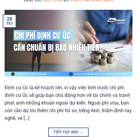
ĐĂNG VÀO
28/07/2026
BỞI
EDUFUTURE & PARTNERS
28
Th7
Định cư Úc là kế hoạch lớn, vì vậy việc tính trước chi phí
định cư Úc sẽ giúp bạn chủ động hơn về tài chính và tránh
phát sinh những khoản ngoài dự kiến. Ngoài phí visa, bạn
còn cần dự trù thêm chi phí hồ sơ, tiếng Anh, thẩm định tay
nghề, vé […]
TIẾP TỤC ĐỌC
→