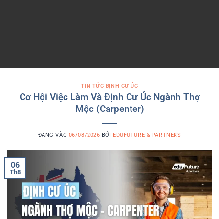
TIN TỨC ĐỊNH CƯ ÚC
Cơ Hội Việc Làm Và Định Cư Úc Ngành Thợ
Mộc (Carpenter)
ĐĂNG VÀO
06/08/2026
BỞI
EDUFUTURE & PARTNERS
06
Th8