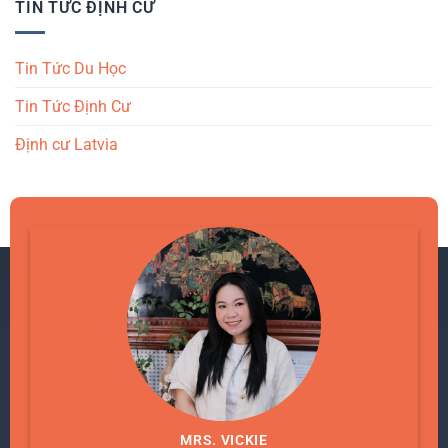
TIN TỨC ĐỊNH CƯ
Tin Tức Du Học
Tin Tức Định Cư
Định cư Latvia
MRS. VICKIE