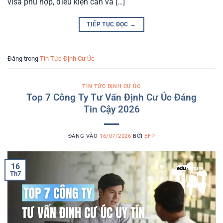
visa phù hợp, điều kiện cần và […]
TIẾP TỤC ĐỌC
→
Đăng trong
Tin Tức Định Cư Úc
TIN TỨC ĐỊNH CƯ ÚC
Top 7 Công Ty Tư Vấn Định Cư Úc Đáng
Tin Cậy 2026
ĐĂNG VÀO
16/07/2026
BỞI
EFP
16
Th7