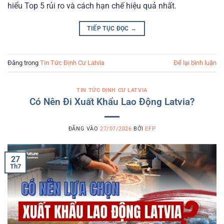
hiểu Top 5 rủi ro và cách hạn chế hiệu quả nhất.
TIẾP TỤC ĐỌC
→
Đăng trong
Tin Tức Định Cư Latvia
Để lại bình luận
TIN TỨC ĐỊNH CƯ LATVIA
Có Nên Đi Xuất Khẩu Lao Động Latvia?
ĐĂNG VÀO
27/07/2026
BỞI
EFP
27
Th7