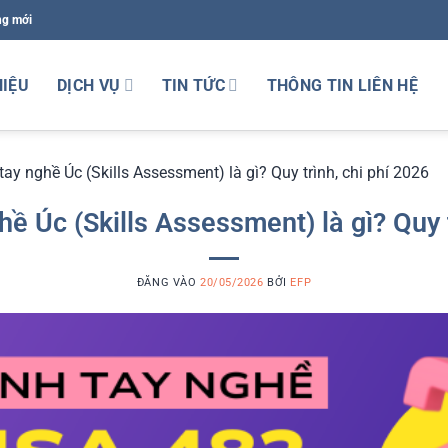
ng mới
HIỆU
DỊCH VỤ
TIN TỨC
THÔNG TIN LIÊN HỆ
ay nghề Úc (Skills Assessment) là gì? Quy trình, chi phí 2026
ề Úc (Skills Assessment) là gì? Quy t
ĐĂNG VÀO
20/05/2026
BỞI
EFP