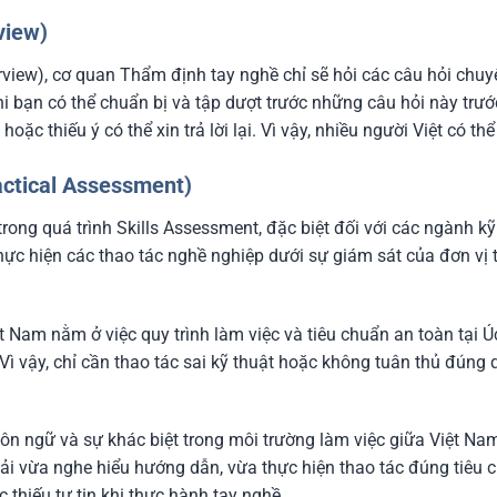
view)
erview), cơ quan Thẩm định tay nghề chỉ sẽ hỏi các câu hỏi ch
hi bạn có thể chuẩn bị và tập dượt trước những câu hỏi này trư
 hoặc thiếu ý có thể xin trả lời lại. Vì vậy, nhiều người Việt có
ractical Assessment)
rong quá trình Skills Assessment, đặc biệt đối với các ngành kỹ
 thực hiện các thao tác nghề nghiệp dưới sự giám sát của đơn vị
t Nam nằm ở việc quy trình làm việc và tiêu chuẩn an toàn tại Ú
 Vì vậy, chỉ cần thao tác sai kỹ thuật hoặc không tuân thủ đúng
ôn ngữ và sự khác biệt trong môi trường làm việc giữa Việt Nam
phải vừa nghe hiểu hướng dẫn, vừa thực hiện thao tác đúng tiêu c
 thiếu tự tin khi thực hành tay nghề.