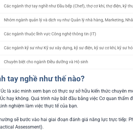
Các ngành thợ tay nghề như Đầu bếp (Chef), thợ cơ khí, thợ điện, kỹ th
Nhóm ngành quản lý và dịch vụ như Quản lý nhà hàng, Marketing, Nhâ
Các ngành thuộc lĩnh vực Công nghệ thông tin (IT)
Các ngành kỹ sư như Kỹ sư xây dựng, kỹ sư điện, kỹ sư cơ khí, kỹ sư h
Chuyên biệt cho ngành Điều dưỡng và Hộ sinh
ịnh tay nghề như thế nào?
ề Úc là xác minh xem bạn có thực sự sở hữu kiến thức chuyên 
 Úc hay không. Quá trình này bắt đầu bằng việc Cơ quan thẩm đị
inh nghiệm làm việc thực tế của bạn.
thường sẽ bước vào hai giai đoạn đánh giá năng lực trực tiếp:
ractical Assessment).