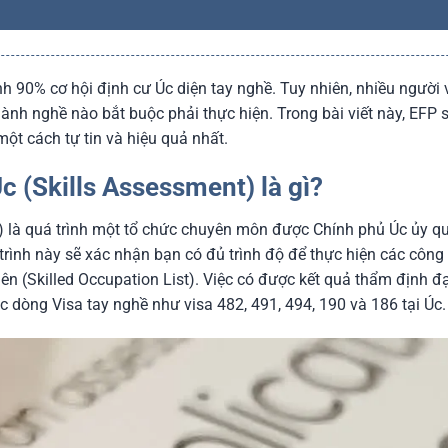
nh 90% cơ hội định cư Úc diện tay nghề. Tuy nhiên, nhiều người
gành nghề nào bắt buộc phải thực hiện. Trong bài viết này, EFP sẽ 
ột cách tự tin và hiệu quả nhất.
c (Skills Assessment) là gì?
) là quá trình một tổ chức chuyên môn được Chính phủ Úc ủy q
 trình này sẽ xác nhận bạn có đủ trình độ để thực hiện các côn
n (Skilled Occupation List). Việc có được kết quả thẩm định đạt
c dòng Visa tay nghề như visa 482, 491, 494, 190 và 186 tại Úc.