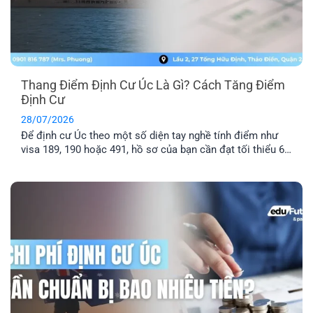
Thang Điểm Định Cư Úc Là Gì? Cách Tăng Điểm
Định Cư
28/07/2026
Để định cư Úc theo một số diện tay nghề tính điểm như
visa 189, 190 hoặc 491, hồ sơ của bạn cần đạt tối thiểu 65
điểm theo Points Test của Bộ Di trú Úc. Vậy thang điểm
định cư Úc là gì, cách tính điểm định cư Úc ra sao và bao
nhiêu [...]