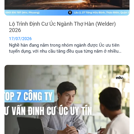
Lộ Trình Định Cư Úc Ngành Thợ Hàn (Welder)
2026
17/07/2026
Nghề hàn đang nằm trong nhóm ngành được Úc ưu tiên
tuyển dụng, với nhu cầu tăng đều qua từng năm ở nhiều
lĩnh vực công nghiệp. Nếu bạn đang tìm hiểu định cư Úc
ngành thợ hàn, bài viết này sẽ giúp bạn nắm rõ các loại
visa phù hợp, điều kiện cần và [...]