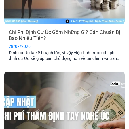
Chi Phí Định Cư Úc Gồm Những Gì? Cần Chuẩn Bị
Bao Nhiêu Tiền?
28/07/2026
Định cư Úc là kế hoạch lớn, vì vậy việc tính trước chi phí
định cư Úc sẽ giúp bạn chủ động hơn về tài chính và tránh
phát sinh những khoản ngoài dự kiến. Ngoài phí visa, bạn
còn cần dự trù thêm chi phí hồ sơ, tiếng Anh, thẩm định
tay nghề, vé [...]