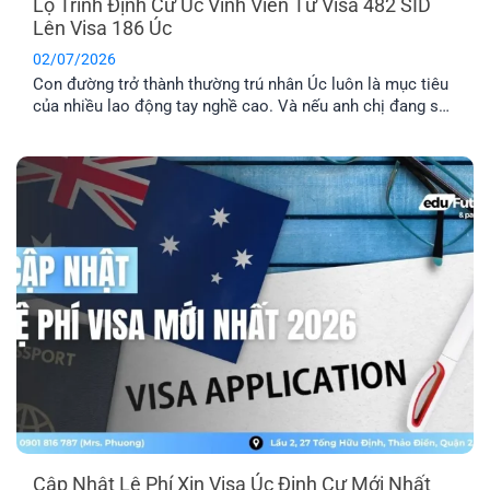
Lộ Trình Định Cư Úc Vĩnh Viễn Từ Visa 482 SID
Lên Visa 186 Úc
02/07/2026
Con đường trở thành thường trú nhân Úc luôn là mục tiêu
của nhiều lao động tay nghề cao. Và nếu anh chị đang sở
hữu visa 482 SID, anh chị đã đi được một nửa chặng
đường thành công. Bài viết này sẽ cung cấp cho anh chị lộ
trình chi tiết để chuyển đổi từ visa tạm trú này sang visa
186 Úc, mở ra cánh cửa định cư lâu dài.
Cập Nhật Lệ Phí Xin Visa Úc Định Cư Mới Nhất