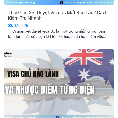
Thời Gian Xét Duyệt Visa Úc Mất Bao Lâu? Cách
Kiểm Tra Nhanh
08/07/2026
Thời gian xét duyệt visa Úc là một trong những mối bận
tâm lớn nhất của bạn khi lên kế hoạch du học, làm việc
hay định cư. Bài viết này sẽ giúp bạn nắm được mốc thời
gian tham khảo cho từng diện visa phổ biến, những yếu tố
khiến hồ sơ bị kéo [...]