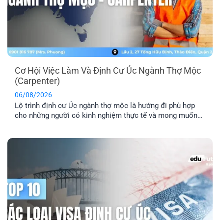
Cơ Hội Việc Làm Và Định Cư Úc Ngành Thợ Mộc
(Carpenter)
06/08/2026
Lộ trình định cư Úc ngành thợ mộc là hướng đi phù hợp
cho những người có kinh nghiệm thực tế và mong muốn
sang Úc sinh sống, làm việc lâu dài. Tuy nhiên, để tăng cơ
hội thành công, bạn cần hiểu rõ các yêu cầu về tay nghề,
lộ trình visa phù hợp [...]