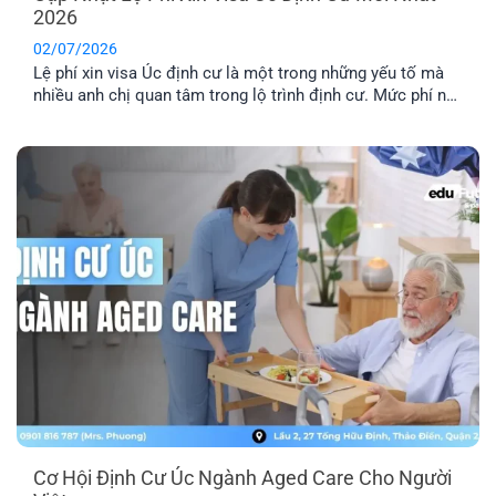
2026
02/07/2026
Lệ phí xin visa Úc định cư là một trong những yếu tố mà
nhiều anh chị quan tâm trong lộ trình định cư. Mức phí này
sẽ có sự thay đổi tùy theo từng năm. Cùng EFP tìm hiểu
chi tiết hệ thống lệ phí cho các diện visa lao động phổ
biến.
Cơ Hội Định Cư Úc Ngành Aged Care Cho Người