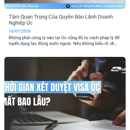
Tầm Quan Trọng Của Quyền Bảo Lãnh Doanh
Nghiệp Úc
16/07/2026
Không phải công ty nào tại Úc cũng đủ tư cách pháp lý để
tuyển dụng lao động nước ngoài. Nếu không hiểu rõ về
quyền bảo lãnh doanh nghiệp Úc, bạn rất dễ rơi vào bẫy
của những vị trí “ảo”. Đây là lý do bạn cần kiểm tra kỹ
doanh nghiệp, vị trí [...]