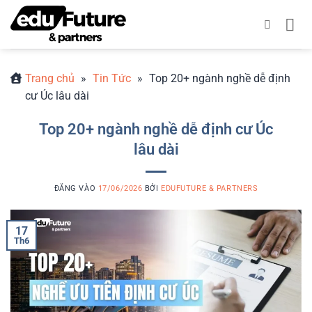
Bỏ
qua
nội
dung
Trang chủ
»
Tin Tức
»
Top 20+ ngành nghề dễ định
cư Úc lâu dài
Top 20+ ngành nghề dễ định cư Úc
lâu dài
ĐĂNG VÀO
17/06/2026
BỞI
EDUFUTURE & PARTNERS
17
Th6