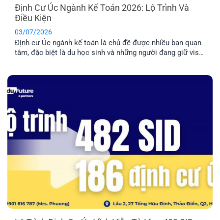
Định Cư Úc Ngành Kế Toán 2026: Lộ Trình Và
Điều Kiện
03/07/2026
Định cư Úc ngành kế toán là chủ đề được nhiều bạn quan
tâm, đặc biệt là du học sinh và những người đang giữ visa
485/500. Tuy nhiên, đây là nhóm ngành có tính cạnh tranh
cao nên bạn cần nắm rõ về điều kiện và lộ trình chi tiết
trước khi quyết định [...]