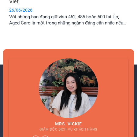
Việt
26/06/2026
Với những bạn đang giữ visa 462, 485 hoặc 500 tại Úc,
Aged Care là một trong những ngành đáng cân nhắc nếu
muốn tìm cơ hội làm việc lâu dài. Bài viết này sẽ giúp bạn
có thêm thông tin về lộ trình định cư Úc ngành Aged Care,
mức lương và cách chuẩn [...]
MRS. VICKIE
GIÁM ĐỐC DỊCH VỤ KHÁCH HÀNG