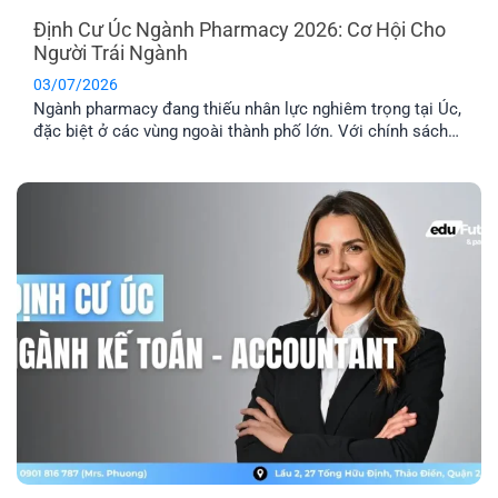
Định Cư Úc Ngành Pharmacy 2026: Cơ Hội Cho
Người Trái Ngành
03/07/2026
Ngành pharmacy đang thiếu nhân lực nghiêm trọng tại Úc,
đặc biệt ở các vùng ngoài thành phố lớn. Với chính sách
ưu tiên tuyển dụng và nhiều diện visa tay nghề phù hợp,
định cư Úc ngành pharmacy là lộ trình phù hợp với người
đang học ngành Dược, người trái ngành hoặc chưa [...]