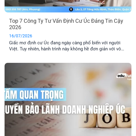
Top 7 Công Ty Tư Vấn Định Cư Úc Đáng Tin Cậy
2026
16/07/2026
Giấc mơ định cư Úc đang ngày càng phổ biến với người
Việt. Tuy nhiên, hành trình này không hề đơn giản với vô
số thủ tục pháp lý phức tạp. Lựa chọn một công ty tư vấn
định cư Úc uy tín là yếu tố then chốt để đảm bảo hồ sơ
của bạn được xử lý chính xác, nhanh chóng và hiệu quả.