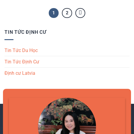
1
2
TIN TỨC ĐỊNH CƯ
Tin Tức Du Học
Tin Tức Định Cư
Định cư Latvia