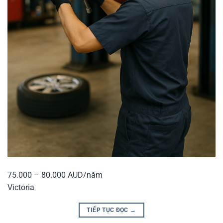
75.000 – 80.000 AUD/năm
Victoria
TIẾP TỤC ĐỌC
→