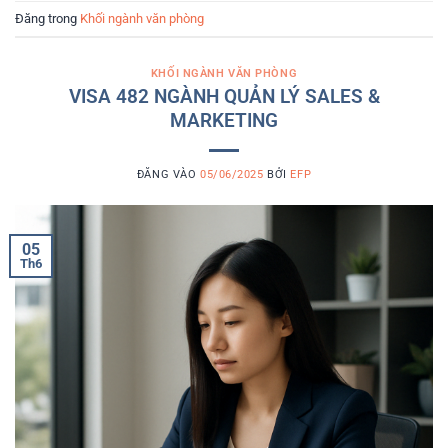
Đăng trong
Khối ngành văn phòng
KHỐI NGÀNH VĂN PHÒNG
VISA 482 NGÀNH QUẢN LÝ SALES &
MARKETING
ĐĂNG VÀO
05/06/2025
BỞI
EFP
05
Th6