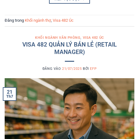
Đăng trong
Khối ngành thợ
,
Visa 482 Úc
KHỐI NGÀNH VĂN PHÒNG
,
VISA 482 ÚC
VISA 482 QUẢN LÝ BÁN LẺ (RETAIL
MANAGER)
ĐĂNG VÀO
21/07/2025
BỞI
EFP
21
Th7