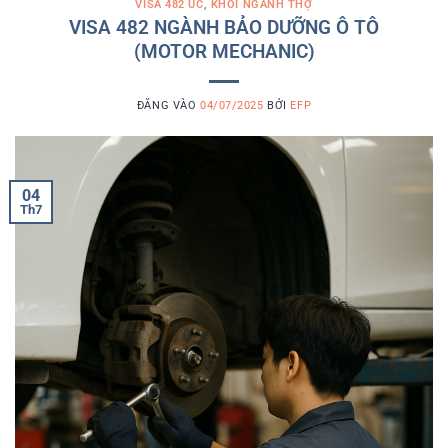
VISA 482 ÚC
,
KHỐI NGÀNH THỢ
VISA 482 NGÀNH BẢO DƯỠNG Ô TÔ
(MOTOR MECHANIC)
ĐĂNG VÀO
04/07/2025
BỞI
EFP
04
Th7