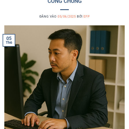
CÔNG CHÚNG
ĐĂNG VÀO
05/06/2025
BỞI
EFP
05
Th6