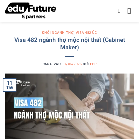
Bỏ
qua
nội
dung
KHỐI NGÀNH THỢ
,
VISA 482 ÚC
Visa 482 ngành thợ mộc nội thất (Cabinet
Maker)
ĐĂNG VÀO
11/06/2026
BỞI
EFP
11
Th6