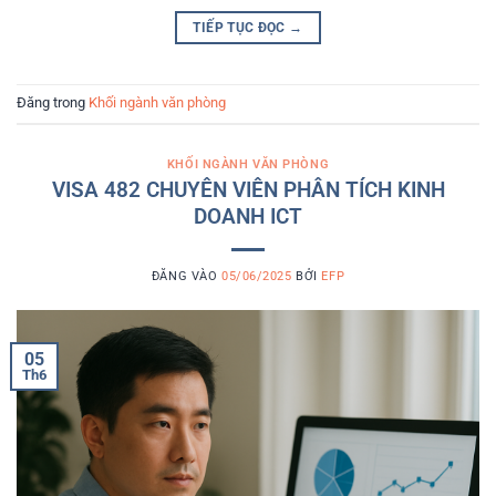
TIẾP TỤC ĐỌC
→
Đăng trong
Khối ngành văn phòng
KHỐI NGÀNH VĂN PHÒNG
VISA 482 CHUYÊN VIÊN PHÂN TÍCH KINH
DOANH ICT
ĐĂNG VÀO
05/06/2025
BỞI
EFP
05
Th6