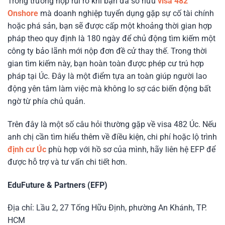
Trong trường hợp rủi ro khi bạn đã sở hữu
visa 482
Onshore
mà doanh nghiệp tuyển dụng gặp sự cố tài chính
hoặc phá sản, bạn sẽ được cấp một khoảng thời gian hợp
pháp theo quy định là 180 ngày để chủ động tìm kiếm một
công ty bảo lãnh mới nộp đơn đề cử thay thế. Trong thời
gian tìm kiếm này, bạn hoàn toàn được phép cư trú hợp
pháp tại Úc. Đây là một điểm tựa an toàn giúp người lao
động yên tâm làm việc mà không lo sợ các biến động bất
ngờ từ phía chủ quản.
Trên đây là một số câu hỏi thường gặp về visa 482 Úc. Nếu
anh chị cần tìm hiểu thêm về điều kiện, chi phí hoặc lộ trình
định cư Úc
phù hợp với hồ sơ của mình, hãy liên hệ EFP để
được hỗ trợ và tư vấn chi tiết hơn.
EduFuture & Partners (EFP)
Địa chỉ: Lầu 2, 27 Tống Hữu Định, phường An Khánh, TP.
HCM