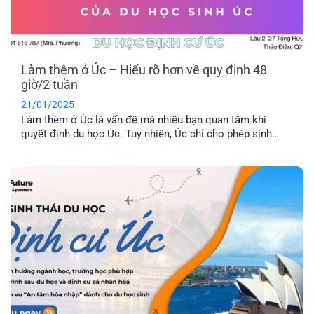
Làm thêm ở Úc – Hiểu rõ hơn về quy định 48
giờ/2 tuần
21/01/2025
Làm thêm ở Úc là vấn đề mà nhiều bạn quan tâm khi
quyết định du học Úc. Tuy nhiên, Úc chỉ cho phép sinh
viên làm thêm 48 giờ/2 tuần. Như vậy, bản chất của quy
định này là gì mà lại có rất nhiều bạn mắc phải. Cùng EFP
tìm hiểu qua bài viết này nhé.