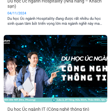
Du học Úc ngành Hospitality (Nhà hàng – Khách
sạn)
04/11/2024
Du học Úc ngành Hospitality đang được rất nhiều du học
sinh quan tâm bởi triển vọng lớn mà ngành nghề này mang
lại. Tuy nhiên, vẫn còn nhiều bạn chưa hiểu rõ về ngành
nghề này. Vậy ngành Hospitality ở Úc là gì? Hãy cùng tìm
hiểu dưới đây nhé!
Du học Úc ngành IT (Công nghệ thông tin)