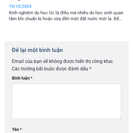
19/10/2024
Kinh nghiệm du học Úc là điều mà nhiều du học sinh quan
tâm khi chuẩn bị hoặc vừa đến một đất nước mới lạ. Để
EFP mách cho bạn những bài học xương máu, giúp bạn đỡ
bỡ ngỡ và nhanh chóng thích nghi với môi trường sống ở
Úc nhé!
Để lại một bình luận
Email của bạn sẽ không được hiển thị công khai.
Các trường bắt buộc được đánh dấu
*
Bình luận
*
Tên
*