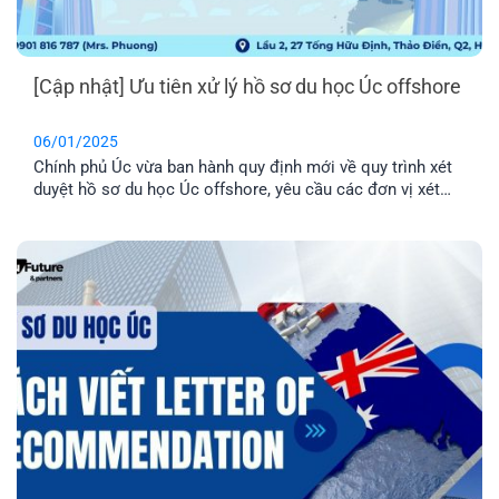
[Cập nhật] Ưu tiên xử lý hồ sơ du học Úc offshore
06/01/2025
Chính phủ Úc vừa ban hành quy định mới về quy trình xét
duyệt hồ sơ du học Úc offshore, yêu cầu các đơn vị xét
duyệt xử lý hồ sơ theo thứ tự ưu tiên bao gồm 2 cấp độ.
Cùng EFP tìm hiểu chi tiết qua bài viết dưới đây.