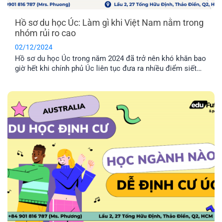
Hồ sơ du học Úc: Làm gì khi Việt Nam nằm trong
nhóm rủi ro cao
02/12/2024
Hồ sơ du học Úc trong năm 2024 đã trở nên khó khăn bao
giờ hết khi chính phủ Úc liên tục đưa ra nhiều điểm siết
chặt nhằm chọn lọc kỹ càng hồ sơ. Đặc biệt, trong tháng
11 năm nay, Úc vừa công bố Việt Nam chính thức xếp ở
mức 3 trong Assessment Level, khiến việc xét duyệt hồ sơ
cho sinh viên Việt Nam trở nên khó khăn hơn bao giờ hết.