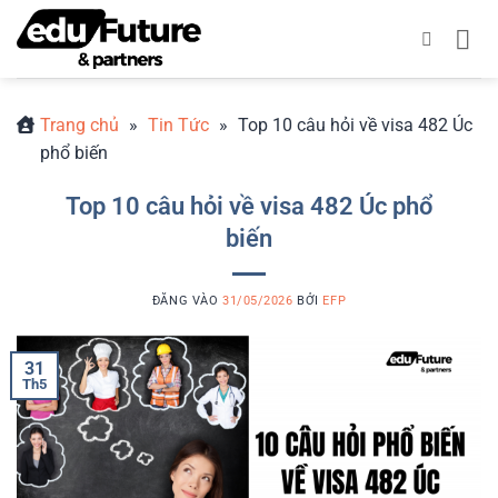
Bỏ
qua
nội
dung
Trang chủ
»
Tin Tức
»
Top 10 câu hỏi về visa 482 Úc
phổ biến
Top 10 câu hỏi về visa 482 Úc phổ
biến
ĐĂNG VÀO
31/05/2026
BỞI
EFP
31
Th5