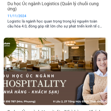
Du học Úc ngành Logistics (Quản lý chuỗi cung
ứng)
11/11/2024
Logistic là ngành học quan trọng trong kỷ nguyên toàn
cầu hóa 4.0, đóng góp rất lớn cho sự phát triển kinh tế của
một quốc gia. Đặc biệt, du học Úc ngành Logistics đang
được rất nhiều học sinh, sinh viên quan tâm bởi cơ hội
phát triển tuyệt vời trong tương lai. Vậy triển vọng của
ngành Logistics là gì? Hãy cùng tìm hiểu nhé!