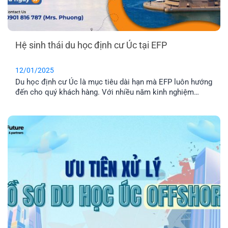
Hệ sinh thái du học định cư Úc tại EFP
12/01/2025
Du học định cư Úc là mục tiêu dài hạn mà EFP luôn hướng
đến cho quý khách hàng. Với nhiều năm kinh nghiệm
trong lĩnh vực Di trú – Định cư Úc, chúng tôi sẵn sàng hỗ
trợ lộ trình định cư sau tốt nghiệp dành cho du học sinh.
Cam kết uy tín, [...]