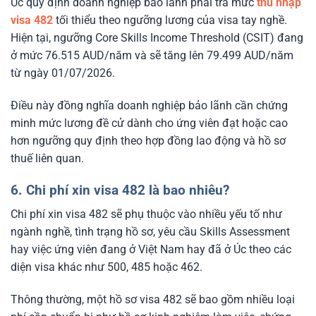
Úc quy định doanh nghiệp bảo lãnh phải trả mức
thu nhập
visa 482
tối thiểu theo ngưỡng lương của visa tay nghề.
Hiện tại, ngưỡng Core Skills Income Threshold (CSIT) đang
ở mức 76.515 AUD/năm và sẽ tăng lên 79.499 AUD/năm
từ ngày 01/07/2026.
Điều này đồng nghĩa doanh nghiệp bảo lãnh cần chứng
minh mức lương đề cử dành cho ứng viên đạt hoặc cao
hơn ngưỡng quy định theo hợp đồng lao động và hồ sơ
thuế liên quan.
6. Chi phí xin visa 482 là bao nhiêu?
Chi phí xin visa 482 sẽ phụ thuộc vào nhiều yếu tố như
ngành nghề, tình trạng hồ sơ, yêu cầu Skills Assessment
hay việc ứng viên đang ở Việt Nam hay đã ở Úc theo các
diện visa khác như 500, 485 hoặc 462.
Thông thường, một hồ sơ visa 482 sẽ bao gồm nhiều loại