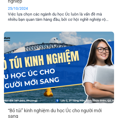
nghiệp
25/10/2024
Việc lựa chọn các ngành du học Úc luôn là vấn đề mà
nhiều bạn quan tâm hàng đầu, bởi cơ hội nghề nghiệp rộng
mở chính là điều kiện cần để bạn có thể sinh sống và làm
việc lâu dài tại một quốc gia. Vì vậy, trong bài viết này EFP
sẽ giúp bạn liệt kê danh sách các ngành học tiềm năng
cho sinh viên quốc tế nhé!
“Bỏ túi” kinh nghiệm du học Úc cho người mới
sang