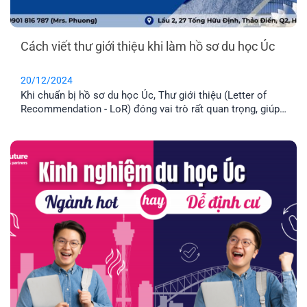
Cách viết thư giới thiệu khi làm hồ sơ du học Úc
20/12/2024
Khi chuẩn bị hồ sơ du học Úc, Thư giới thiệu (Letter of
Recommendation - LoR) đóng vai trò rất quan trọng, giúp
hồ sơ của bạn gây được ấn tượng với trường, đặc biệt khi
xin học bổng du học. Bài viết dưới đây sẽ hướng dẫn cấu
trúc, nội dung và mẹo hữu ích giúp thư LoR trở nên nổi bật
hơn.