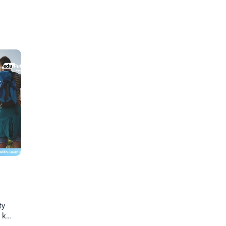
ty
 khi