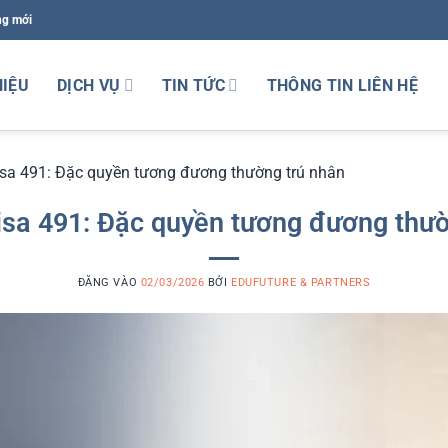
ng mới
HIỆU
DỊCH VỤ
TIN TỨC
THÔNG TIN LIÊN HỆ
isa 491: Đặc quyền tương đương thường trú nhân
visa 491: Đặc quyền tương đương thườ
ĐĂNG VÀO
02/03/2026
BỞI
EDUFUTURE & PARTNERS