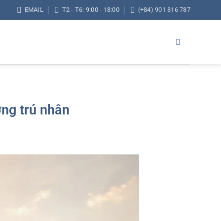
EMAIL
T2 - T6: 9:00 - 18:00
(+84) 901 816 787
ng trú nhân