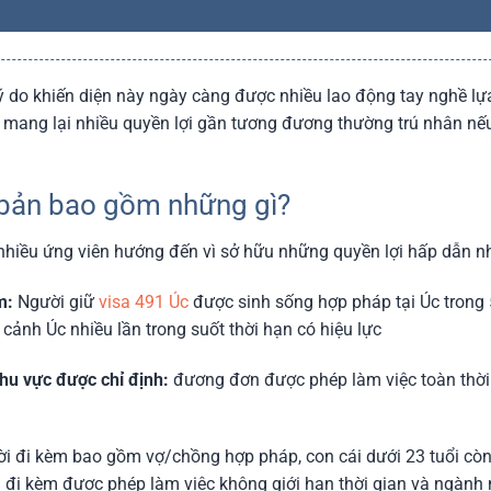
lý do khiến diện này ngày càng được nhiều lao động tay nghề lự
 mang lại nhiều quyền lợi gần tương đương thường trú nhân nế
ơ bản bao gồm những gì?
 nhiều ứng viên hướng đến vì sở hữu những quyền lợi hấp dẫn n
m:
Người giữ
visa 491 Úc
được sinh sống hợp pháp tại Úc trong
 cảnh Úc nhiều lần trong suốt thời hạn có hiệu lực
khu vực được chỉ định:
đương đơn được phép làm việc toàn thời 
i đi kèm bao gồm vợ/chồng hợp pháp, con cái dưới 23 tuổi còn
i đi kèm được phép làm việc không giới hạn thời gian và ngành