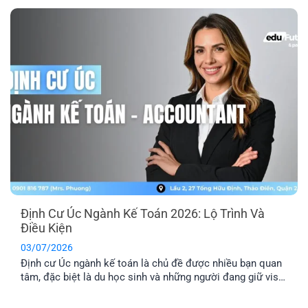
định cư Úc ngành pharmacy là lộ trình phù hợp với người
đang học ngành Dược, người trái ngành hoặc chưa [...]
Định Cư Úc Ngành Kế Toán 2026: Lộ Trình Và
Điều Kiện
03/07/2026
Định cư Úc ngành kế toán là chủ đề được nhiều bạn quan
tâm, đặc biệt là du học sinh và những người đang giữ visa
485/500. Tuy nhiên, đây là nhóm ngành có tính cạnh tranh
cao nên bạn cần nắm rõ về điều kiện và lộ trình chi tiết