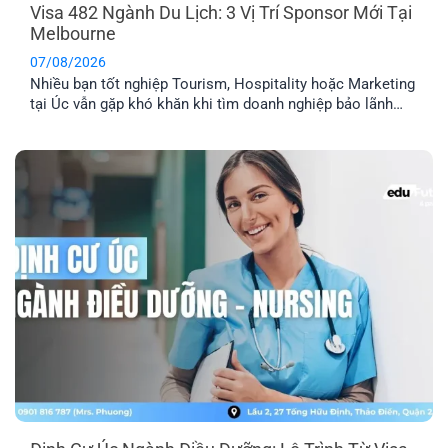
Visa 482 Ngành Du Lịch: 3 Vị Trí Sponsor Mới Tại
Melbourne
07/08/2026
Nhiều bạn tốt nghiệp Tourism, Hospitality hoặc Marketing
tại Úc vẫn gặp khó khăn khi tìm doanh nghiệp bảo lãnh
visa 482. Hiện EFP đang kết nối với một công ty du lịch tại
Melbourne tuyển dụng 3 vị trí: Travel Agency Manager,
Travel Consultant và Content Creator, với lộ trình doanh
nghiệp cam kết [...]