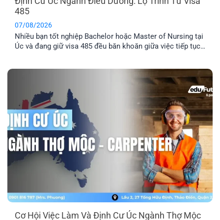
Định Cư Úc Ngành Điều Dưỡng: Lộ Trình Từ Visa
485
07/08/2026
Nhiều bạn tốt nghiệp Bachelor hoặc Master of Nursing tại
Úc và đang giữ visa 485 đều băn khoăn giữa việc tiếp tục
chờ thư mời 189/190 hay chủ động tìm doanh nghiệp bảo
lãnh. Dù ngành Điều dưỡng luôn nằm trong danh sách ưu
tiên di trú, điểm EOI thực tế vẫn khá cạnh [...]
Cơ Hội Việc Làm Và Định Cư Úc Ngành Thợ Mộc