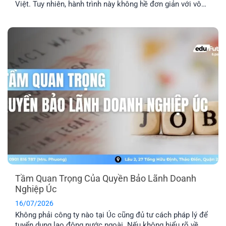
Việt. Tuy nhiên, hành trình này không hề đơn giản với vô
số thủ tục pháp lý phức tạp. Lựa chọn một công ty tư vấn
định cư Úc uy tín là yếu tố then chốt để đảm bảo hồ sơ
của bạn được xử lý chính xác, nhanh chóng và hiệu quả.
Tầm Quan Trọng Của Quyền Bảo Lãnh Doanh
Nghiệp Úc
16/07/2026
Không phải công ty nào tại Úc cũng đủ tư cách pháp lý để
tuyển dụng lao động nước ngoài. Nếu không hiểu rõ về