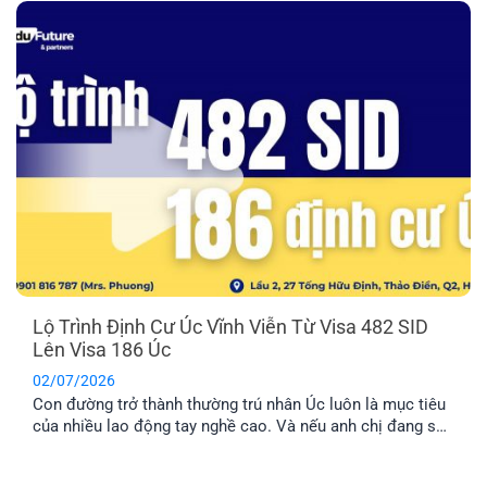
trước khi quyết định [...]
Lộ Trình Định Cư Úc Vĩnh Viễn Từ Visa 482 SID
Lên Visa 186 Úc
02/07/2026
Con đường trở thành thường trú nhân Úc luôn là mục tiêu
của nhiều lao động tay nghề cao. Và nếu anh chị đang sở
hữu visa 482 SID, anh chị đã đi được một nửa chặng
đường thành công. Bài viết này sẽ cung cấp cho anh chị lộ