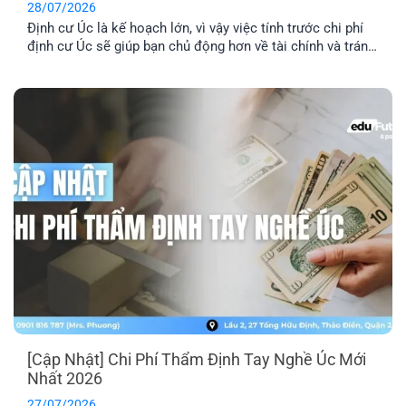
28/07/2026
Định cư Úc là kế hoạch lớn, vì vậy việc tính trước chi phí
định cư Úc sẽ giúp bạn chủ động hơn về tài chính và tránh
phát sinh những khoản ngoài dự kiến. Ngoài phí visa, bạn
còn cần dự trù thêm chi phí hồ sơ, tiếng Anh, thẩm định
tay nghề, vé [...]
[Cập Nhật] Chi Phí Thẩm Định Tay Nghề Úc Mới
Nhất 2026
27/07/2026