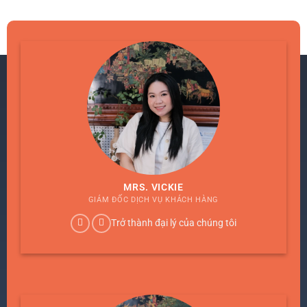
trình chi tiết để chuyển đổi từ visa tạm trú này sang visa
186 Úc, mở ra cánh cửa định cư lâu dài.
MRS. VICKIE
GIÁM ĐỐC DỊCH VỤ KHÁCH HÀNG
Trở thành đại lý của chúng tôi