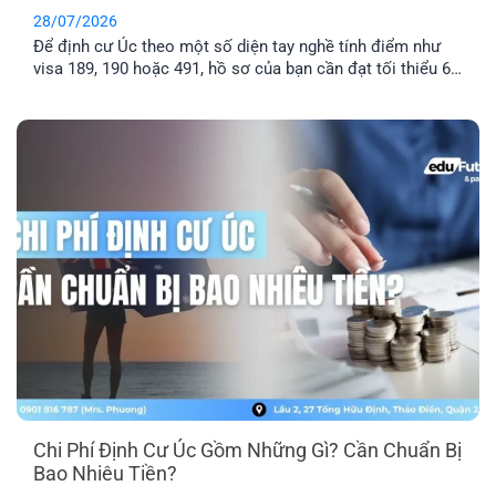
28/07/2026
Để định cư Úc theo một số diện tay nghề tính điểm như
visa 189, 190 hoặc 491, hồ sơ của bạn cần đạt tối thiểu 65
điểm theo Points Test của Bộ Di trú Úc. Vậy thang điểm
định cư Úc là gì, cách tính điểm định cư Úc ra sao và bao
nhiêu [...]
Chi Phí Định Cư Úc Gồm Những Gì? Cần Chuẩn Bị
Bao Nhiêu Tiền?