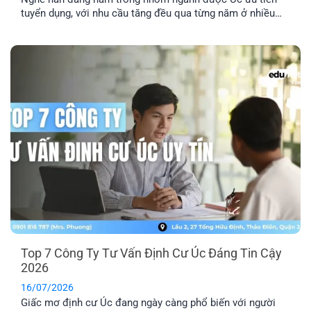
tuyển dụng, với nhu cầu tăng đều qua từng năm ở nhiều
lĩnh vực công nghiệp. Nếu bạn đang tìm hiểu định cư Úc
ngành thợ hàn, bài viết này sẽ giúp bạn nắm rõ các loại
visa phù hợp, điều kiện cần và [...]
Top 7 Công Ty Tư Vấn Định Cư Úc Đáng Tin Cậy
2026
16/07/2026
Giấc mơ định cư Úc đang ngày càng phổ biến với người