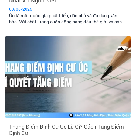
Nhất Với Người Việt
03/08/2026
Úc là một quốc gia phát triển, dân chủ và đa dạng văn
hóa. Với chất lượng cuộc sống hàng đầu thế giới và cảnh
quan thiên nhiên xinh đẹp, nơi đây đã trở thành địa điểm
du lịch và định cư trong mơ của nhiều người. Dưới đây là
tổng hợp top 10 các [...]
Thang Điểm Định Cư Úc Là Gì? Cách Tăng Điểm
Định Cư