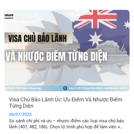
hay định cư. Bài viết này sẽ giúp bạn nắm được mốc thời
gian tham khảo cho từng diện visa phổ biến, những yếu tố
khiến hồ sơ bị kéo [...]
Visa Chủ Bảo Lãnh Úc: Ưu Điểm Và Nhược Điểm
Từng Diện
06/07/2026
So sánh chi phí và ưu – nhược điểm các loại visa chủ bảo
lãnh (407, 482, 186). Chọn lộ trình phù hợp để làm việc và
định cư Úc hiệu quả.