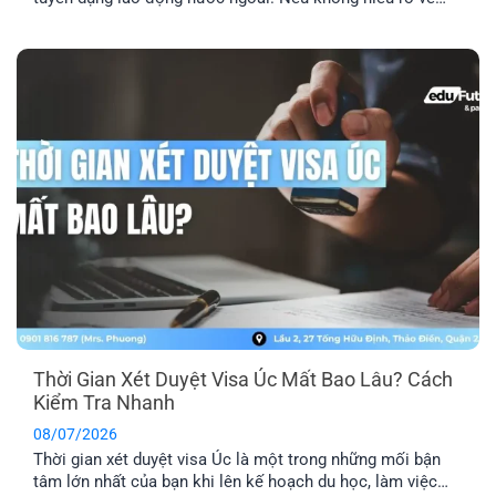
quyền bảo lãnh doanh nghiệp Úc, bạn rất dễ rơi vào bẫy
của những vị trí “ảo”. Đây là lý do bạn cần kiểm tra kỹ
doanh nghiệp, vị trí [...]
Thời Gian Xét Duyệt Visa Úc Mất Bao Lâu? Cách
Kiểm Tra Nhanh
08/07/2026
Thời gian xét duyệt visa Úc là một trong những mối bận
tâm lớn nhất của bạn khi lên kế hoạch du học, làm việc