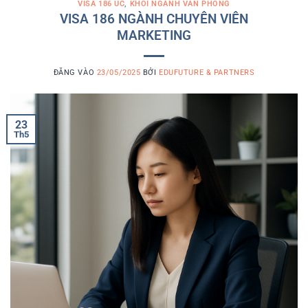
VISA 186 ÚC
,
KHỐI NGÀNH VĂN PHÒNG
VISA 186 NGÀNH CHUYÊN VIÊN
MARKETING
ĐĂNG VÀO
23/05/2025
BỞI
EDUFUTURE & PARTNERS
23
Th5