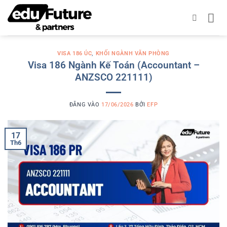
Bỏ
qua
nội
dung
VISA 186 ÚC
,
KHỐI NGÀNH VĂN PHÒNG
Visa 186 Ngành Kế Toán (Accountant –
ANZSCO 221111)
ĐĂNG VÀO
17/06/2026
BỞI
EFP
17
Th6