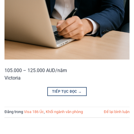
105.000 – 125.000 AUD/năm
Victoria
TIẾP TỤC ĐỌC
→
Đăng trong
Visa 186 Úc
,
Khối ngành văn phòng
Để lại bình luận