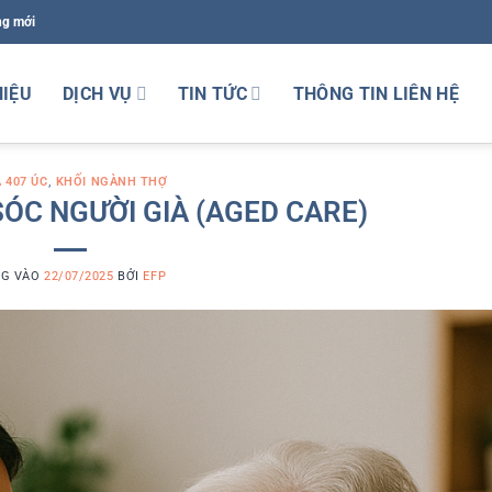
ng mới
HIỆU
DỊCH VỤ
TIN TỨC
THÔNG TIN LIÊN HỆ
A 407 ÚC
,
KHỐI NGÀNH THỢ
SÓC NGƯỜI GIÀ (AGED CARE)
NG VÀO
22/07/2025
BỞI
EFP