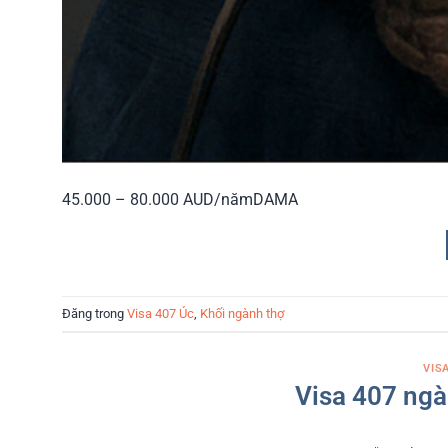
45.000 – 80.000 AUD/năm
DAMA
Đăng trong
Visa 407 Úc
,
Khối ngành thợ
VIS
Visa 407 ngà