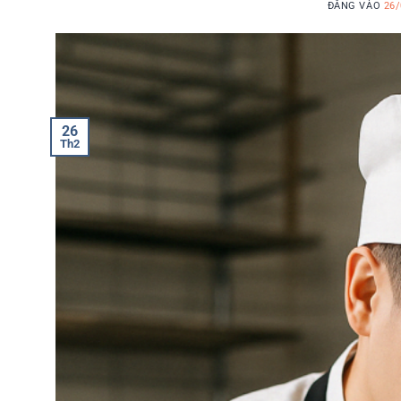
ĐĂNG VÀO
26/
26
Th2