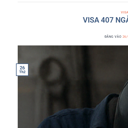
VIS
VISA 407 NG
ĐĂNG VÀO
26/
26
Th2