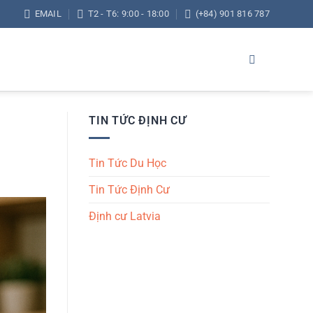
EMAIL
T2 - T6: 9:00 - 18:00
(+84) 901 816 787
TIN TỨC ĐỊNH CƯ
Tin Tức Du Học
Tin Tức Định Cư
Định cư Latvia