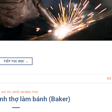
TIẾP TỤC ĐỌC
→
Để 
A 407 ÚC
,
KHỐI NGÀNH THỢ
nh thợ làm bánh (Baker)