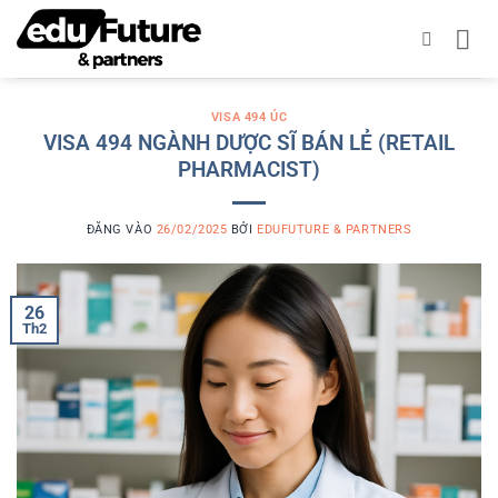
Bỏ
qua
nội
dung
VISA 494 ÚC
VISA 494 NGÀNH DƯỢC SĨ BÁN LẺ (RETAIL
PHARMACIST)
ĐĂNG VÀO
26/02/2025
BỞI
EDUFUTURE & PARTNERS
26
Th2