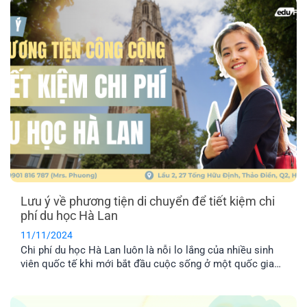
ở Hà Lan tiềm năng đó gì gì? Hãy cùng tìm hiểu để lựa
chọn ngành học phù hợp nhé!
Lưu ý về phương tiện di chuyển để tiết kiệm chi
phí du học Hà Lan
11/11/2024
Chi phí du học Hà Lan luôn là nỗi lo lắng của nhiều sinh
viên quốc tế khi mới bắt đầu cuộc sống ở một quốc gia
xa lạ. Hơn hết, việc di chuyển bằng phương tiện công cộng
cũng là trở ngại lớn cho du học sinh Việt Nam. Bài viết
dưới đây sẽ bật mí cho bạn những kinh nghiệm để việc di