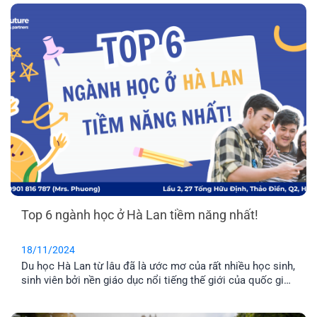
học sinh Việt Nam. Hãy cùng EFP tìm hiểu cách để vượt
qua bài thi khó nhằn này nhé!
Top 6 ngành học ở Hà Lan tiềm năng nhất!
18/11/2024
Du học Hà Lan từ lâu đã là ước mơ của rất nhiều học sinh,
sinh viên bởi nền giáo dục nổi tiếng thế giới của quốc gia
này. Trong đó, có các ngành nghề mang đến cơ hội phát
triển vượt bậc cho sự nghiệp tương lai. Vậy các ngành học