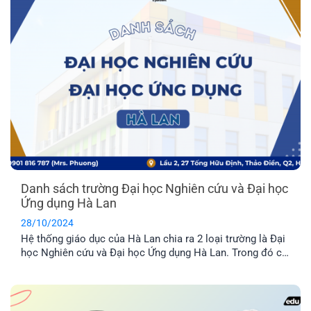
Danh sách trường Đại học Nghiên cứu và Đại học
Ứng dụng Hà Lan
28/10/2024
Hệ thống giáo dục của Hà Lan chia ra 2 loại trường là Đại
học Nghiên cứu và Đại học Ứng dụng Hà Lan. Trong đó có
các trường thường xuyên lọt vào Top Thế giới với chất
lượng đào tạo nổi trội. Nếu đang có ý định du học Hà Lan,
bạn chắc chắn không thể bỏ qua danh sách này đâu nhé!
Hãy cùng EFP khám phá qua bài viết dưới đây.