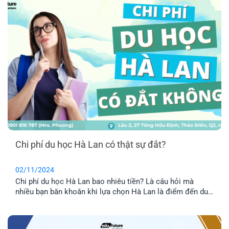
chuyển ở Hà Lan trở nên dễ dàng và tiết kiệm hơn.
Chi phí du học Hà Lan có thật sự đắt?
02/11/2024
Chi phí du học Hà Lan bao nhiêu tiền? Là câu hỏi mà
nhiều bạn băn khoăn khi lựa chọn Hà Lan là điểm đến du
học. Liệu với hệ thống giáo dục hàng đầu và chất lượng
cuộc sống đỉnh cao thì chi phí du học có thật sự đắt đỏ?
Cùng EFP tìm hiểu thông qua bài viết dưới đây nhé!