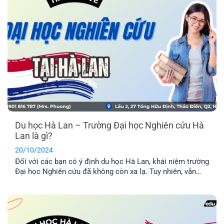
cho mình nhé!
Du học Hà Lan – Trường Đại học Nghiên cứu Hà
Lan là gì?
20/10/2024
Đối với các bạn có ý định du học Hà Lan, khái niệm trường
Đại học Nghiên cứu đã không còn xa lạ. Tuy nhiên, vẫn
còn nhiều người chưa rõ về loại hình trường Đại học này.
Vậy trường Đại học Nghiên cứu Hà Lan là gì? Hãy cùng
EFP tìm hiểu để lựa chọn trường học phù hợp trước khi du
học nhé!