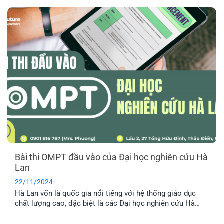
ngày tại các thành phố lớn Hà Lan có rất nhiều điểm thú vị
mà bạn nên biết. Trong bài viết này, EFP sẽ bật mí cho bạn
danh sách những thành phố mà du học sinh nên lựa chọn
nhé!
Bài thi OMPT đầu vào của Đại học nghiên cứu Hà
Lan
22/11/2024
Hà Lan vốn là quốc gia nổi tiếng với hệ thống giáo dục
chất lượng cao, đặc biệt là các Đại học nghiên cứu Hà
Lan. Đi đôi với chất lượng lại chính là yêu cầu đầu vào cực
khó, trong đó bài thi OMPT là nỗi ám ảnh của nhiều du