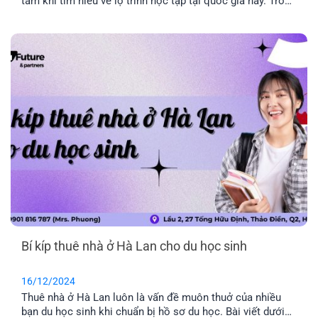
tâm khi tìm hiểu về lộ trình học tập tại quốc gia này. Trong
đó, Khoa học máy tính được xếp vào danh sách một trong
những nhóm ngành có tỉ lệ định cư cao. Cùng EFP tìm
hiểu chi tiết nhé.
Bí kíp thuê nhà ở Hà Lan cho du học sinh
16/12/2024
Thuê nhà ở Hà Lan luôn là vấn đề muôn thuở của nhiều
bạn du học sinh khi chuẩn bị hồ sơ du học. Bài viết dưới