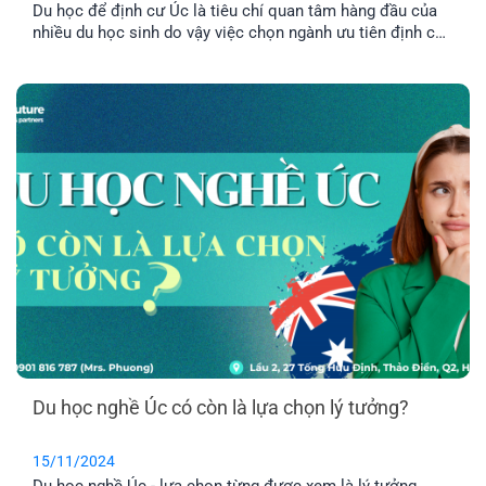
Du học để định cư Úc là tiêu chí quan tâm hàng đầu của
nhiều du học sinh do vậy việc chọn ngành ưu tiên định cư
Úc là yếu tố rất quan trọng. Hãy cùng EFP tìm hiểu các
ngành du học Úc để dễ định cư nhé! 1. Lý do chọn các
ngành [...]
Du học nghề Úc có còn là lựa chọn lý tưởng?
15/11/2024
Du học nghề Úc - lựa chọn từng được xem là lý tưởng