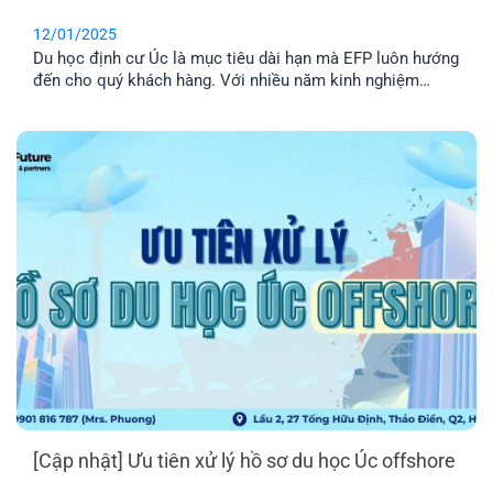
12/01/2025
Du học định cư Úc là mục tiêu dài hạn mà EFP luôn hướng
đến cho quý khách hàng. Với nhiều năm kinh nghiệm
trong lĩnh vực Di trú – Định cư Úc, chúng tôi sẵn sàng hỗ
trợ lộ trình định cư sau tốt nghiệp dành cho du học sinh.
Cam kết uy tín, [...]
[Cập nhật] Ưu tiên xử lý hồ sơ du học Úc offshore