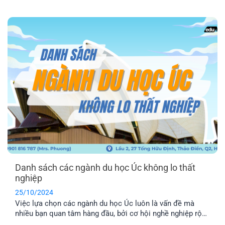
triển sự nghiệp tương lai khi theo học ngành này là vô
cùng lớn. Vậy du học Úc ngành IT có triển vọng và thách
thức như thế nào? Hãy cùng khám phá sau đây nhé!
Danh sách các ngành du học Úc không lo thất
nghiệp
25/10/2024
Việc lựa chọn các ngành du học Úc luôn là vấn đề mà
nhiều bạn quan tâm hàng đầu, bởi cơ hội nghề nghiệp rộng
mở chính là điều kiện cần để bạn có thể sinh sống và làm