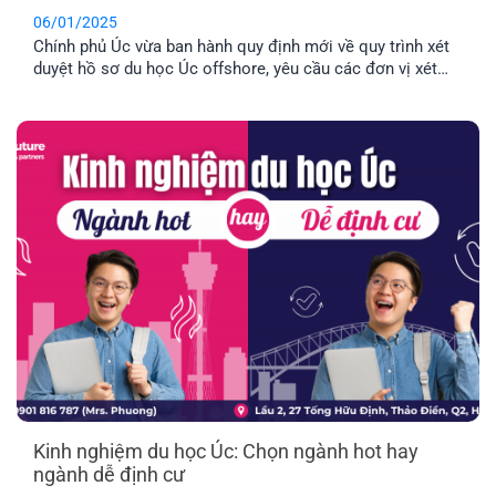
06/01/2025
Chính phủ Úc vừa ban hành quy định mới về quy trình xét
duyệt hồ sơ du học Úc offshore, yêu cầu các đơn vị xét
duyệt xử lý hồ sơ theo thứ tự ưu tiên bao gồm 2 cấp độ.
Cùng EFP tìm hiểu chi tiết qua bài viết dưới đây.
Kinh nghiệm du học Úc: Chọn ngành hot hay
ngành dễ định cư