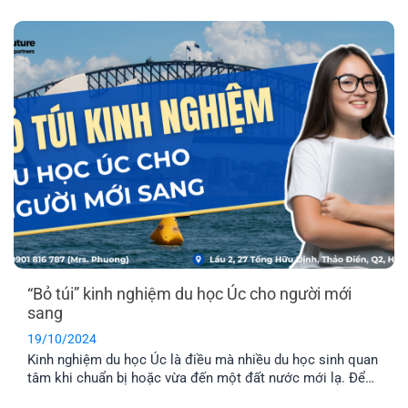
việc lâu dài tại một quốc gia. Vì vậy, trong bài viết này EFP
sẽ giúp bạn liệt kê danh sách các ngành học tiềm năng
cho sinh viên quốc tế nhé!
“Bỏ túi” kinh nghiệm du học Úc cho người mới
sang
19/10/2024
Kinh nghiệm du học Úc là điều mà nhiều du học sinh quan
tâm khi chuẩn bị hoặc vừa đến một đất nước mới lạ. Để
EFP mách cho bạn những bài học xương máu, giúp bạn đỡ