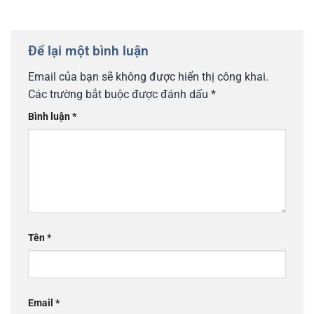
bỡ ngỡ và nhanh chóng thích nghi với môi trường sống ở
Úc nhé!
Để lại một bình luận
Email của bạn sẽ không được hiển thị công khai.
Các trường bắt buộc được đánh dấu
*
Bình luận
*
Tên
*
Email
*