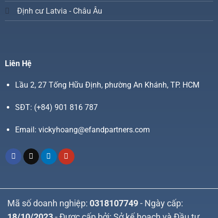
Định cư Latvia - Châu Âu
Liên Hệ
Lầu 2, 27 Tống Hữu Định, phường An Khánh, TP. HCM
SĐT:
(+84) 901 816 787
Email:
vickyhoang@efandpartners.com
Mã số doanh nghiệp:
0318107749
- Ngày cấp:
18/10/2023
- Được cấp bởi: Sở kế hoạch và Đầu tư