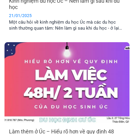
Kinh nghiệm du học Úc – Nên làm gì sau khi du
học
21/01/2025
Một câu hỏi về kinh nghiệm du học Úc mà các du học
sinh thường quan tâm: Nên làm gì sau khi du học - ở lại
hay về nước? Ưu nhược điểm của từng lựa chọn là như thế
nào? Cùng EFP tìm hiểu qua bài viết dưới đây nhé.
Làm thêm ở Úc – Hiểu rõ hơn về quy định 48