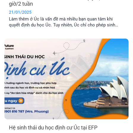
giờ/2 tuần
21/01/2025
Làm thêm ở Úc là vấn đề mà nhiều bạn quan tâm khi
quyết định du học Úc. Tuy nhiên, Úc chỉ cho phép sinh
viên làm thêm 48 giờ/2 tuần. Như vậy, bản chất của quy
định này là gì mà lại có rất nhiều bạn mắc phải. Cùng EFP
tìm hiểu qua bài viết này nhé.
Hệ sinh thái du học định cư Úc tại EFP