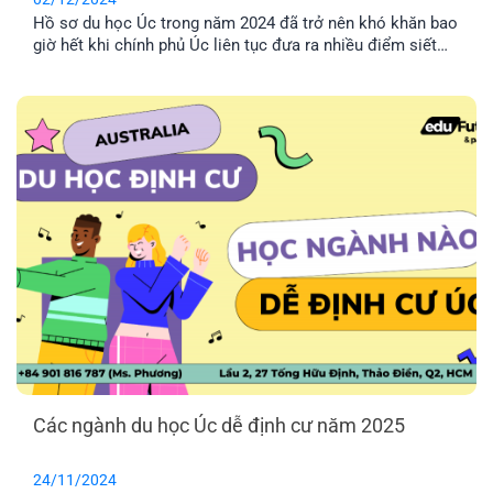
Hồ sơ du học Úc trong năm 2024 đã trở nên khó khăn bao
giờ hết khi chính phủ Úc liên tục đưa ra nhiều điểm siết
chặt nhằm chọn lọc kỹ càng hồ sơ. Đặc biệt, trong tháng
11 năm nay, Úc vừa công bố Việt Nam chính thức xếp ở
mức 3 trong Assessment Level, khiến việc xét duyệt hồ sơ
cho sinh viên Việt Nam trở nên khó khăn hơn bao giờ hết.
Các ngành du học Úc dễ định cư năm 2025
24/11/2024