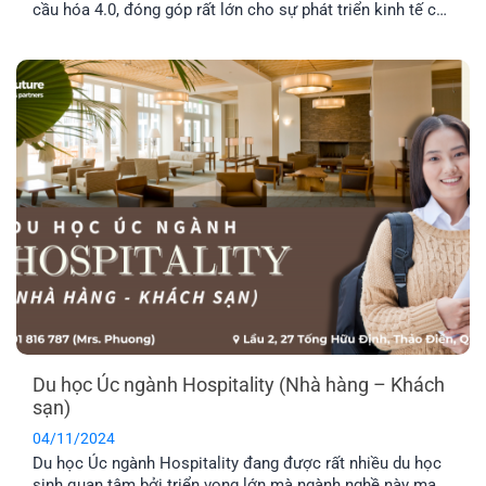
cầu hóa 4.0, đóng góp rất lớn cho sự phát triển kinh tế của
một quốc gia. Đặc biệt, du học Úc ngành Logistics đang
được rất nhiều học sinh, sinh viên quan tâm bởi cơ hội
phát triển tuyệt vời trong tương lai. Vậy triển vọng của
ngành Logistics là gì? Hãy cùng tìm hiểu nhé!
Du học Úc ngành Hospitality (Nhà hàng – Khách
sạn)
04/11/2024
Du học Úc ngành Hospitality đang được rất nhiều du học
sinh quan tâm bởi triển vọng lớn mà ngành nghề này mang