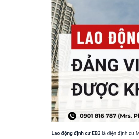
Lao động định cư EB3
là diện định cư M