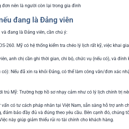
đơn nên là người còn lại trong gia đình
 nếu đang là Đảng viên
3
và đang là Đảng viên, cần chú ý:
S-260. Mỹ có hệ thống kiểm tra chéo lý lịch rất kỹ, việc khai g
n, anh chị cần ghi thời gian, chi bộ, chức vụ (nếu có), và đính 
 có): Nếu đã xin ra khỏi Đảng, có thể làm công văn/đơn xác nh
di trú Mỹ: Trường hợp hồ sơ nhạy cảm như có lý lịch chính trị n
ư vấn có tư cách pháp nhân tại Việt Nam, sẵn sàng hỗ trợ anh ch
, đảm bảo đầy đủ và đúng theo yêu cầu. Bên cạnh đó, chúng tôi
iệc này giúp giảm thiểu rủi ro tài chính cho khách hàng.