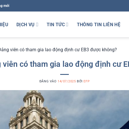
ng mới
HIỆU
DỊCH VỤ
TIN TỨC
THÔNG TIN LIÊN HỆ
Đảng viên có tham gia lao động định cư EB3 được không?
g viên có tham gia lao động định cư 
ĐĂNG VÀO
14/07/2025
BỞI
EFP