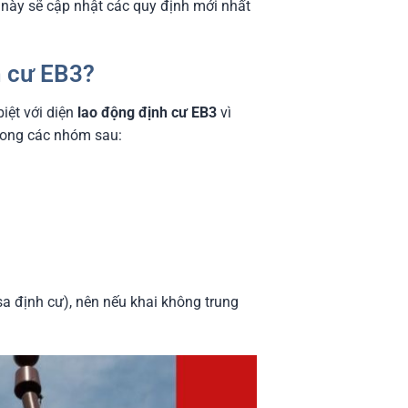
 này sẽ cập nhật các quy định mới nhất
h cư EB3?
biệt với diện
lao động định cư EB3
vì
trong các nhóm sau:
sa định cư), nên nếu khai không trung