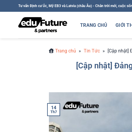
Bỏ
Tư vấn Định cư Úc, Mỹ EB3 và Latvia (châu Âu) - Chân trời mới, cuộc số
qua
nội
TRANG CHỦ
GIỚI T
dung
Trang chủ
»
Tin Tức
»
[Cập nhật] 
[Cập nhật] Đản
14
Th7