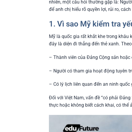
nhiên, một câu hỏi thường gặp là: Ngườ
để anh chị hiểu rõ quyền lợi, rủi ro, các
1. Vì sao Mỹ kiểm tra yế
Mỹ là quốc gia rất khắt khe trong khâu kiể
đây là diện đi thẳng đến thẻ xanh. The
– Thành viên của Đảng Cộng sản hoặc c
– Người có tham gia hoạt động tuyên tr
– Có lý lịch liên quan đến an ninh quốc 
Đối với Việt Nam, vấn đề “có phải Đảng
thực hoặc không biết cách khai, có thể