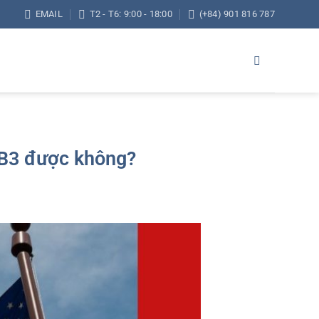
EMAIL
T2 - T6: 9:00 - 18:00
(+84) 901 816 787
EB3 được không?