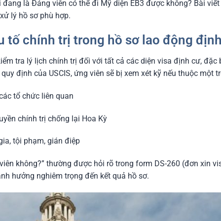
i đang là Đảng viên có thể đi Mỹ diện EB3 được không? Bài viết
h xử lý hồ sơ phù hợp.
u tố chính trị trong hồ sơ lao động địn
m tra lý lịch chính trị đối với tất cả các diện visa định cư, đặc 
o quy định của USCIS, ứng viên sẽ bị xem xét kỹ nếu thuộc một 
ác tổ chức liên quan
uyền chính trị chống lại Hoa Kỳ
gia, tội phạm, gián điệp
 viên không?” thường được hỏi rõ trong form DS-260 (đơn xin vi
 ảnh hưởng nghiêm trọng đến kết quả hồ sơ.