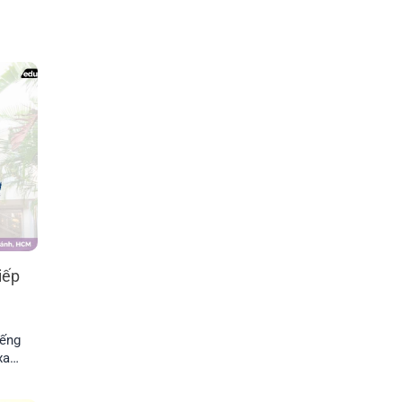
iếp
iếng
 xanh
 và