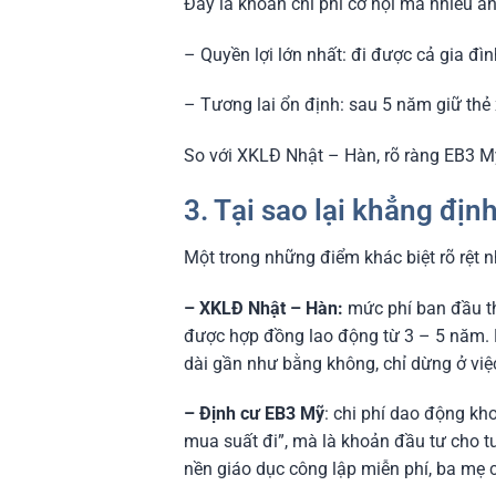
Đây là khoản chi phí cơ hội mà nhiều a
– Quyền lợi lớn nhất: đi được cả gia đ
– Tương lai ổn định: sau 5 năm giữ thẻ 
So với XKLĐ Nhật – Hàn, rõ ràng EB3 Mỹ
3. Tại sao lại khẳng đị
Một trong những điểm khác biệt rõ rệt 
– XKLĐ Nhật – Hàn:
mức phí ban đầu th
được hợp đồng lao động từ 3 – 5 năm. H
dài gần như bằng không, chỉ dừng ở việc
– Định cư EB3 Mỹ
: chi phí dao động kh
mua suất đi”, mà là khoản đầu tư cho tư
nền giáo dục công lập miễn phí, ba mẹ có