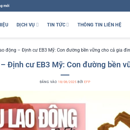
ng mới
HIỆU
DỊCH VỤ
TIN TỨC
THÔNG TIN LIÊN HỆ
lao động – Định cư EB3 Mỹ: Con đường bền vững cho cả gia đì
 – Định cư EB3 Mỹ: Con đường bền vữ
ĐĂNG VÀO
18/08/2025
BỞI
EFP