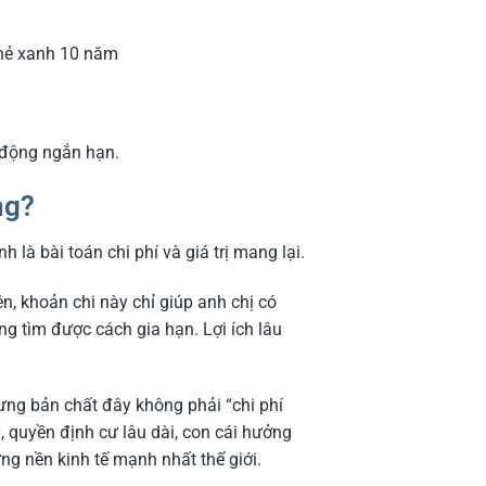
 thẻ xanh 10 năm
o động ngắn hạn.
ng?
h là bài toán chi phí và giá trị mang lại.
, khoản chi này chỉ giúp anh chị có
g tìm được cách gia hạn. Lợi ích lâu
ưng bản chất đây không phải “chi phí
, quyền định cư lâu dài, con cái hưởng
ững nền kinh tế mạnh nhất thế giới.