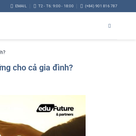
EMAIL
T2 - T6: 9:00 - 18:00
(+84) 901 816 787
nh?
ng cho cả gia đình?