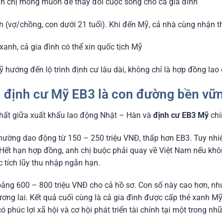
nh chị mong muốn để thay đổi cuộc sống cho cả gia đình
ình (vợ/chồng, con dưới 21 tuổi). Khi đến Mỹ, cả nhà cùng nhận
xanh, cả gia đình có thể xin quốc tịch Mỹ
 hướng đến lộ trình định cư lâu dài, không chỉ là hợp đồng la
nh định cư Mỹ EB3 là con đường bền vữ
nhất giữa xuất khẩu lao động Nhật – Hàn và
định cư EB3 Mỹ
chín
ường dao động từ 150 – 250 triệu VNĐ, thấp hơn EB3. Tuy nhiên
ết hạn hợp đồng, anh chị buộc phải quay về Việt Nam nếu khôn
 tích lũy thu nhập ngắn hạn.
oảng 600 – 800 triệu VNĐ cho cả hồ sơ. Con số này cao hơn, nh
ơng lai. Kết quả cuối cùng là cả gia đình được cấp thẻ xanh Mỹ
 phúc lợi xã hội và cơ hội phát triển tài chính tại một trong nh