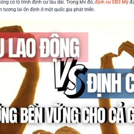
ông có lộ trình định cư lâu dài. Trong khi đó,
định cư EB3 Mỹ
đa
tương lai ổn định ở một quốc gia phát triển.