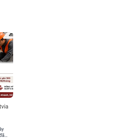
tvia
ây
 đã