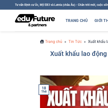
Bỏ
Tư vấn Định cư Úc, Mỹ EB3 và Latvia (châu Âu) - Chân trời mới, cuộc số
qua
nội
TRANG CHỦ
GIỚI T
dung
Trang chủ
»
Tin Tức
»
Xuất khẩu 
Xuất khẩu lao động
18
Th8