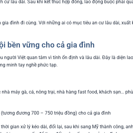
h cư lâu dài. Sau khi kết thúc hợp đồng, lao động buộc phải qu
 gia đình đi cùng. Với những ai có mục tiêu an cư lâu dài, xuất
ội bền vững cho cả gia đình
 người Việt quan tâm vì tính ổn định và lâu dài. Đây là diện la
ứng minh tay nghề phức tạp.
 nhà máy gà, cá, nông trại, nhà hàng fast food, khách sạn… phù h
 (tương đương 700 – 750 triệu đồng) cho cả gia đình
 thời gian xử lý kéo dài, đổi lại, sau khi sang Mỹ thành công, 