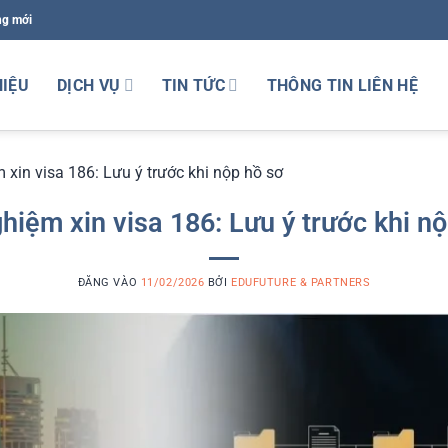
ng mới
HIỆU
DỊCH VỤ
TIN TỨC
THÔNG TIN LIÊN HỆ
 xin visa 186: Lưu ý trước khi nộp hồ sơ
hiệm xin visa 186: Lưu ý trước khi n
ĐĂNG VÀO
11/02/2026
BỞI
EDUFUTURE & PARTNERS