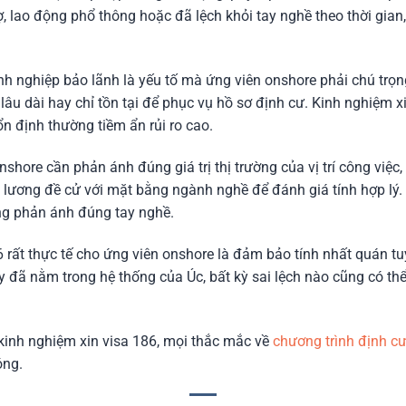
rợ, lao động phổ thông hoặc đã lệch khỏi tay nghề theo thời gian,
h nghiệp bảo lãnh là yếu tố mà ứng viên onshore phải chú trọng
u lâu dài hay chỉ tồn tại để phục vụ hồ sơ định cư. Kinh nghiệm 
 định thường tiềm ẩn rủi ro cao.
hore cần phản ánh đúng giá trị thị trường của vị trí công việc,
 lương đề cử với mặt bằng ngành nghề để đánh giá tính hợp lý. 
ông phản ánh đúng tay nghề.
 rất thực tế cho ứng viên onshore là đảm bảo tính nhất quán tuy
y đã nằm trong hệ thống của Úc, bất kỳ sai lệch nào cũng có thể
ề kinh nghiệm xin visa 186, mọi thắc mắc về
chương trình định c
óng.