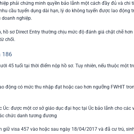
iệp phải chứng minh quyền bảo lãnh một cách đầy đủ và chi tiế
 nhu cầu tuyển dụng dài hạn, lý do không tuyển được lao động tr
ấu doanh nghiệp.
 đó, hồ sơ Direct Entry thường chịu mức độ đánh giá chặt chẽ hơ
từ chối.
a 186
ới 45 tuổi tại thời điểm nộp hồ sơ. Tuy nhiên, nếu thuộc một tr
ao động có mức thu nhập đạt hoặc cao hơn ngưỡng FWHIT trong 
ọc Úc: được một cơ sở giáo dục đại học tại Úc bảo lãnh cho các v
các chức danh tương đương
 giữ visa 457 vào hoặc sau ngày 18/04/2017 và đã cư trú, sinh 