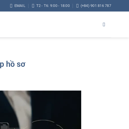
EMAIL
T2 - T6: 9:00 - 18:00
(+84) 901 816 787
ộp hồ sơ