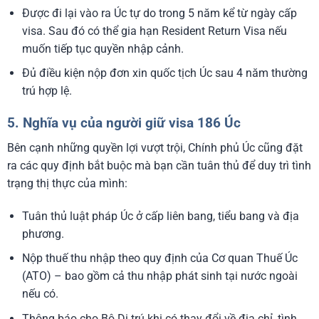
Được đi lại vào ra Úc tự do trong 5 năm kể từ ngày cấp
visa. Sau đó có thể gia hạn Resident Return Visa nếu
muốn tiếp tục quyền nhập cảnh.
Đủ điều kiện nộp đơn xin quốc tịch Úc sau 4 năm thường
trú hợp lệ.
5. Nghĩa vụ của người giữ visa 186 Úc
Bên cạnh những quyền lợi vượt trội, Chính phủ Úc cũng đặt
ra các quy định bắt buộc mà bạn cần tuân thủ để duy trì tình
trạng thị thực của mình:
Tuân thủ luật pháp Úc ở cấp liên bang, tiểu bang và địa
phương.
Nộp thuế thu nhập theo quy định của Cơ quan Thuế Úc
(ATO) – bao gồm cả thu nhập phát sinh tại nước ngoài
nếu có.
Thông báo cho Bộ Di trú khi có thay đổi về địa chỉ, tình