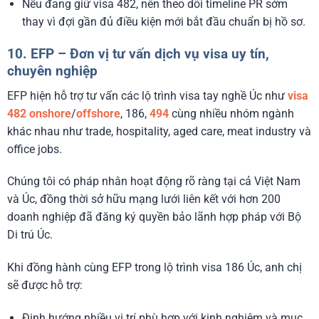
Nếu đang giữ visa 482, nên theo dõi timeline PR sớm
thay vì đợi gần đủ điều kiện mới bắt đầu chuẩn bị hồ sơ.
10. EFP – Đơn vị tư vấn dịch vụ visa uy tín,
chuyên nghiệp
EFP hiện hỗ trợ tư vấn các lộ trình visa tay nghề Úc như
visa
482 onshore
/
offshore
, 186,
494
cùng nhiều nhóm ngành
khác nhau như trade, hospitality, aged care, meat industry và
office jobs.
Chúng tôi có pháp nhân hoạt động rõ ràng tại cả Việt Nam
và Úc, đồng thời sở hữu mạng lưới liên kết với hơn 200
doanh nghiệp đã đăng ký quyền bảo lãnh hợp pháp với Bộ
Di trú Úc.
Khi đồng hành cùng EFP trong lộ trình visa 186 Úc, anh chị
sẽ được hỗ trợ:
Định hướng nhiều vị trí phù hợp với kinh nghiệm và mục