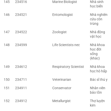
145
234516
Marine Biologist
Nhà sinh
học biển
146
234521
Entomologist
Nhà nghiên
cứu côn
trùng
147
234522
Zoologist
Nhà động
vật học
148
234599
Life Scientists nec
Nhà khoa
học đời
sống
(khác)
149
234612
Respiratory Scientist
Nhà khoa
học hô hấp
150
234711
Veterinarian
Bác sĩ thú y
151
234911
Conservator
Nhân viên
bảo tồn
152
234912
Metallurgist
Thợ luyện
kim