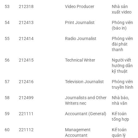
53
212318
Video Producer
Nhà sản
xuất video
54
212413
Print Journalist
Phóng viên
(báo in)
55
212414
Radio Journalist
Phóng viên
đài phát
thanh
56
212415
Technical Writer
Người viết
hướng dẫn
kỹ thuật
57
212416
Television Journalist
Phóng viên
truyền hình
58
212499
Journalists and Other
Nhà báo,
Writers nec
nhà văn
59
221111
Accountant (General)
Kế toán
tổng hợp
60
221112
Management
Kế toán
Accountant
quản lý