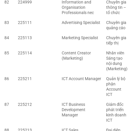
82
224999
Information and
Chuyên gia
Organisation
thông tin –
Professionals nec
tổ chức
83
225111
Advertising Specialist
Chuyên gia
quảng cáo
84
225113
Marketing Specialist
Chuyên gia
tiếp thị
85
225114
Content Creator
Nhân viên
(Marketing)
Sáng tạo
nội dung
(Marketing)
86
225211
ICT Account Manager
Quản lý bộ
phận
Account
ICT
87
225212
ICT Business
Giám đốc
Development
phát triển
Manager
kinh doanh
ICT
88
225213
ICT Sales
Đại diện