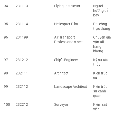
94
231113
Flying Instructor
Người
hướng dẫn
bay
95
231114
Helicopter Pilot
Phi công
trực thăng
96
231199
Air Transport
Chuyên gia
Professionals nec
vận tải
hàng
không
97
231212
Ship’s Engineer
Kỹ sư tàu
thủy
98
232111
Architect
Kiến trúc
sư
99
232112
Landscape Architect
Kiến trúc
sư cảnh
quan
100
232212
Surveyor
Kiểm sát
viên