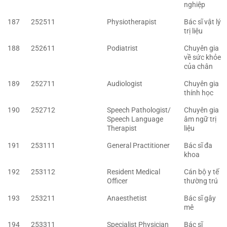
nghiệp
187
252511
Physiotherapist
Bác sĩ vật lý
trị liệu
188
252611
Podiatrist
Chuyên gia
về sức khỏe
của chân
189
252711
Audiologist
Chuyên gia
thính học
190
252712
Speech Pathologist/
Chuyên gia
Speech Language
âm ngữ trị
Therapist
liệu
191
253111
General Practitioner
Bác sĩ đa
khoa
192
253112
Resident Medical
Cán bộ y tế
Officer
thường trú
193
253211
Anaesthetist
Bác sĩ gây
mê
194
253311
Specialist Physician
Bác sĩ