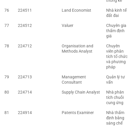
thống kê
76
224511
Land Economist
Nhà kinh tế
đất đai
77
224512
Valuer
Chuyên gia
thẩm định
giá
78
224712
Organisation and
Chuyên
Methods Analyst
viên phân
tích tổ chức
và phương
pháp
79
224713
Management
Quản lý tư
Consultant
vấn
80
224714
Supply Chain Analyst
Nhà phân
tích chuỗi
cung ứng
81
224914
Patents Examiner
Nhà thẩm
định bằng
sáng chế