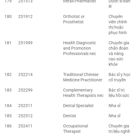
179
251513
Retail Pharmacist
Dược sĩ bán
lẻ
180
251912
Orthotist or
Chuyên
Prosthetist
viên chỉnh
thị hoặc
phục hình
181
251999
Health Diagnostic
Chuyên gia
and Promotion
chẩn đoán
Professionals nec
và nâng
cao sức
khỏe
182
252214
Traditional Chinese
Bác sĩ y học
Medicine Practitioner
cổ truyền
183
252299
Complementary
Bác sĩ trị
Health Therapists nec
liệu hồi sức
184
252311
Dental Specialist
Nha sĩ
185
252312
Dentist
Nha sĩ
186
252411
Occupational
Chuyên gia
Therapist
trị liệu nghề