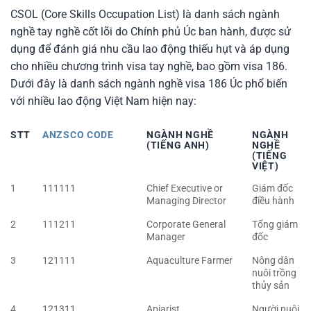
CSOL (Core Skills Occupation List) là danh sách ngành
nghề tay nghề cốt lõi do Chính phủ Úc ban hành, được sử
dụng để đánh giá nhu cầu lao động thiếu hụt và áp dụng
cho nhiều chương trình visa tay nghề, bao gồm visa 186.
Dưới đây là danh sách ngành nghề visa 186 Úc phổ biến
với nhiều lao động Việt Nam hiện nay:
STT
ANZSCO CODE
NGÀNH NGHỀ
NGÀNH
(TIẾNG ANH)
NGHỀ
(TIẾNG
VIỆT)
1
111111
Chief Executive or
Giám đốc
Managing Director
điều hành
2
111211
Corporate General
Tổng giám
Manager
đốc
3
121111
Aquaculture Farmer
Nông dân
nuôi trồng
thủy sản
4
121311
Apiarist
Người nuôi