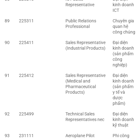
Representative
kinh doanh
ICT
89
225311
Public Relations
Chuyên gia
Professional
quan hệ
công chúng
90
225411
Sales Representative
Đại diện
(Industrial Products)
kinh doanh
(sản phẩm
công
nghiệp)
91
225412
Sales Representative
Đại diện
(Medical and
kinh doanh
Pharmaceutical
(sản phẩm
Products)
y tế và
dược
phẩm)
92
225499
Technical Sales
Đại diện
Representatives nec
kinh doanh
kỹ thuật
93
231111
Aeroplane Pilot
Phi công