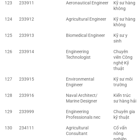
123
233911
Aeronautical Engineer
Kỹ sư hàng
không
124
233912
Agricultural Engineer
Kỹ sư hàng
không
125
233913
Biomedical Engineer
Kỹ sư y
sinh
126
233914
Engineering
Chuyên
Technologist
viên Công
nghệ Kỹ
thuật
127
233915
Environmental
Kỹ sư môi
Engineer
trường
128
233916
Naval Architect/
Kiến trúc
Marine Designer
sư hàng hải
129
233999
Engineering
Chuyên gia
Professionals nec
kỹ thuật
130
234111
Agricultural
Cố vấn
Consultant
nông
nghiệp