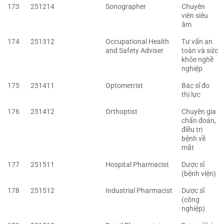
173
251214
Sonographer
Chuyên
viên siêu
âm
174
251312
Occupational Health
Tư vấn an
and Safety Adviser
toàn và sức
khỏe nghề
nghiệp
175
251411
Optometrist
Bác sĩ đo
thị lực
176
251412
Orthoptist
Chuyên gia
chẩn đoán,
điều trị
bệnh về
mắt
177
251511
Hospital Pharmacist
Dược sĩ
(bệnh viện)
178
251512
Industrial Pharmacist
Dược sĩ
(công
nghiệp)