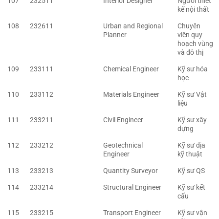
107
232511
Interior Designer
Người thiết
kế nội thất
108
232611
Urban and Regional
Chuyên
Planner
viên quy
hoạch vùng
và đô thị
109
233111
Chemical Engineer
Kỹ sư hóa
học
110
233112
Materials Engineer
Kỹ sư Vật
liệu
111
233211
Civil Engineer
Kỹ sư xây
dựng
112
233212
Geotechnical
Kỹ sư địa
Engineer
kỹ thuật
113
233213
Quantity Surveyor
Kỹ sư QS
114
233214
Structural Engineer
Kỹ sư kết
cấu
115
233215
Transport Engineer
Kỹ sư vận