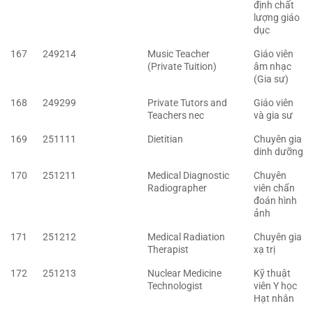
định chất
lượng giáo
dục
167
249214
Music Teacher
Giáo viên
(Private Tuition)
âm nhạc
(Gia sư)
168
249299
Private Tutors and
Giáo viên
Teachers nec
và gia sư
169
251111
Dietitian
Chuyên gia
dinh dưỡng
170
251211
Medical Diagnostic
Chuyên
Radiographer
viên chẩn
đoán hình
ảnh
171
251212
Medical Radiation
Chuyên gia
Therapist
xạ trị
172
251213
Nuclear Medicine
Kỹ thuật
Technologist
viên Y học
Hạt nhân