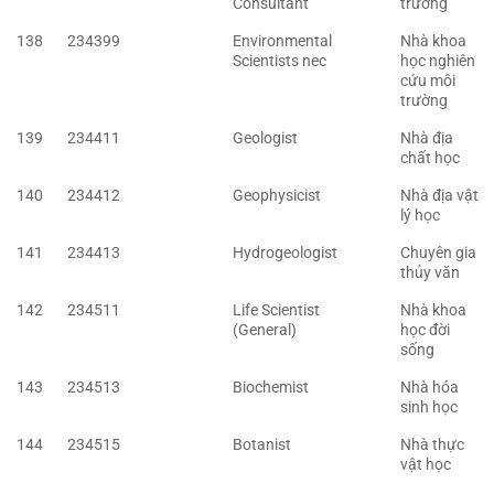
Consultant
trường
138
234399
Environmental
Nhà khoa
Scientists nec
học nghiên
cứu môi
trường
139
234411
Geologist
Nhà địa
chất học
140
234412
Geophysicist
Nhà địa vật
lý học
141
234413
Hydrogeologist
Chuyên gia
thủy văn
142
234511
Life Scientist
Nhà khoa
(General)
học đời
sống
143
234513
Biochemist
Nhà hóa
sinh học
144
234515
Botanist
Nhà thực
vật học