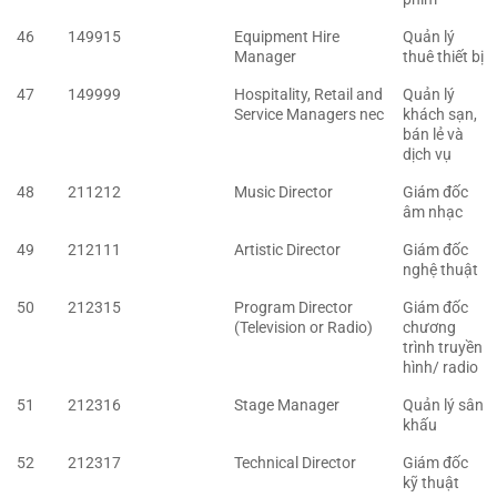
46
149915
Equipment Hire
Quản lý
Manager
thuê thiết bị
47
149999
Hospitality, Retail and
Quản lý
Service Managers nec
khách sạn,
bán lẻ và
dịch vụ
48
211212
Music Director
Giám đốc
âm nhạc
49
212111
Artistic Director
Giám đốc
nghệ thuật
50
212315
Program Director
Giám đốc
(Television or Radio)
chương
trình truyền
hình/ radio
51
212316
Stage Manager
Quản lý sân
khấu
52
212317
Technical Director
Giám đốc
kỹ thuật