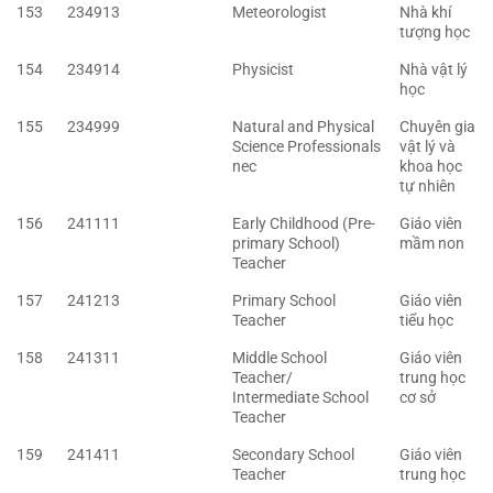
153
234913
Meteorologist
Nhà khí
tượng học
154
234914
Physicist
Nhà vật lý
học
155
234999
Natural and Physical
Chuyên gia
Science Professionals
vật lý và
nec
khoa học
tự nhiên
156
241111
Early Childhood (Pre-
Giáo viên
primary School)
mầm non
Teacher
157
241213
Primary School
Giáo viên
Teacher
tiểu học
158
241311
Middle School
Giáo viên
Teacher/
trung học
Intermediate School
cơ sở
Teacher
159
241411
Secondary School
Giáo viên
Teacher
trung học