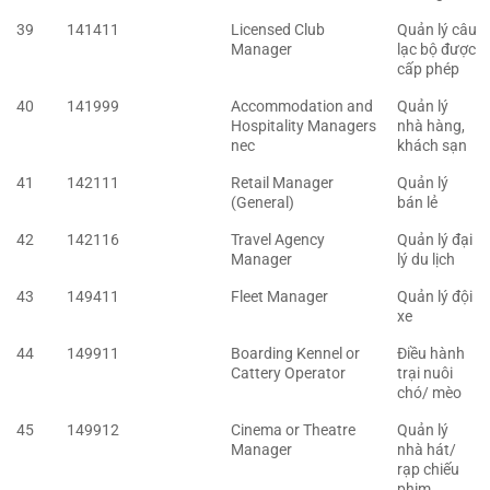
39
141411
Licensed Club
Quản lý câu
Manager
lạc bộ được
cấp phép
40
141999
Accommodation and
Quản lý
Hospitality Managers
nhà hàng,
nec
khách sạn
41
142111
Retail Manager
Quản lý
(General)
bán lẻ
42
142116
Travel Agency
Quản lý đại
Manager
lý du lịch
43
149411
Fleet Manager
Quản lý đội
xe
44
149911
Boarding Kennel or
Điều hành
Cattery Operator
trại nuôi
chó/ mèo
45
149912
Cinema or Theatre
Quản lý
Manager
nhà hát/
rạp chiếu
phim