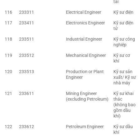
tải
116
233311
Electrical Engineer
Kỹ sư điện
117
233411
Electronics Engineer
Kỹ sư điện
tử
118
233511
Industrial Engineer
Kỹ sư công
nghiệp
119
233512
Mechanical Engineer
Kỹ sư cơ
khí
120
233513
Production or Plant
Kỹ sư sản
Engineer
xuất/ Kỹ sư
nhà máy
121
233611
Mining Engineer
Kỹ sư khai
(excluding Petroleum)
thác
(không bao
gồm dầu
khí)
122
233612
Petroleum Engineer
Kỹ sư dầu
khí