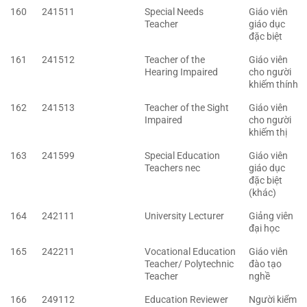
160
241511
Special Needs
Giáo viên
Teacher
giáo dục
đặc biệt
161
241512
Teacher of the
Giáo viên
Hearing Impaired
cho người
khiếm thính
162
241513
Teacher of the Sight
Giáo viên
Impaired
cho người
khiếm thị
163
241599
Special Education
Giáo viên
Teachers nec
giáo dục
đặc biệt
(khác)
164
242111
University Lecturer
Giảng viên
đại học
165
242211
Vocational Education
Giáo viên
Teacher/ Polytechnic
đào tạo
Teacher
nghề
166
249112
Education Reviewer
Người kiểm