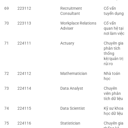
69
223112
Recruitment
Cố vấn
Consultant
tuyển dụng
70
223113
Workplace Relations
Cố vấn
Adviser
quan hệ tại
nơi làm việc
71
224111
Actuary
Chuyên gia
phân tích
thống
kê/quản trị
rủi ro
72
224112
Mathematician
Nhà toán
học
73
224114
Data Analyst
Chuyên
viên phân
tích dữ liệu
74
224115
Data Scientist
Kỹ sư khoa
học dữ liệu
75
224116
Statistician
Chuyên gia