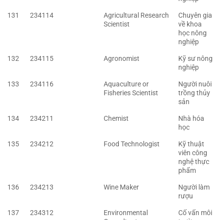
131
234114
Agricultural Research
Chuyên gia
Scientist
về khoa
học nông
nghiệp
132
234115
Agronomist
Kỹ sư nông
nghiệp
133
234116
Aquaculture or
Người nuôi
Fisheries Scientist
trồng thủy
sản
134
234211
Chemist
Nhà hóa
học
135
234212
Food Technologist
Kỹ thuật
viên công
nghệ thực
phẩm
136
234213
Wine Maker
Người làm
rượu
137
234312
Environmental
Cố vấn môi