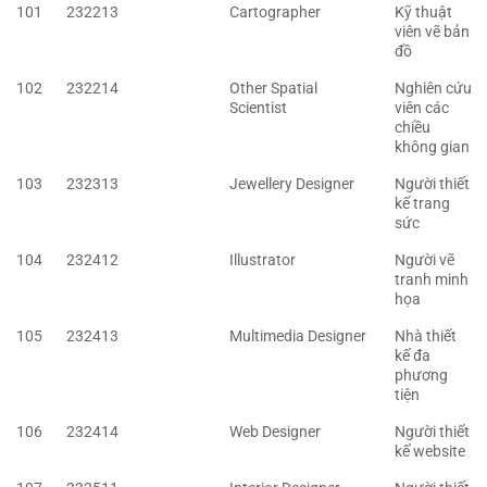
101
232213
Cartographer
Kỹ thuật
viên vẽ bản
đồ
102
232214
Other Spatial
Nghiên cứu
Scientist
viên các
chiều
không gian
103
232313
Jewellery Designer
Người thiết
kế trang
sức
104
232412
Illustrator
Người vẽ
tranh minh
họa
105
232413
Multimedia Designer
Nhà thiết
kế đa
phương
tiện
106
232414
Web Designer
Người thiết
kế website