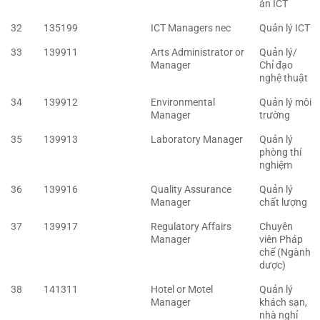
án ICT
32
135199
ICT Managers nec
Quản lý ICT
33
139911
Arts Administrator or
Quản lý/
Manager
Chỉ đạo
nghệ thuật
34
139912
Environmental
Quản lý môi
Manager
trường
35
139913
Laboratory Manager
Quản lý
phòng thí
nghiệm
36
139916
Quality Assurance
Quản lý
Manager
chất lượng
37
139917
Regulatory Affairs
Chuyên
Manager
viên Pháp
chế (Ngành
dược)
38
141311
Hotel or Motel
Quản lý
Manager
khách sạn,
nhà nghỉ