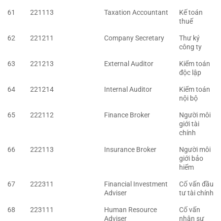
61
221113
Taxation Accountant
Kế toán
thuế
62
221211
Company Secretary
Thư ký
công ty
63
221213
External Auditor
Kiểm toán
độc lập
64
221214
Internal Auditor
Kiểm toán
nội bộ
65
222112
Finance Broker
Người môi
giới tài
chính
66
222113
Insurance Broker
Người môi
giới bảo
hiểm
67
222311
Financial Investment
Cố vấn đầu
Adviser
tư tài chính
68
223111
Human Resource
Cố vấn
Adviser
nhân sự