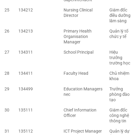
25
134212
Nursing Clinical
Giám đốc
Director
điều dưỡng
lâm sàng
26
134213
Primary Health
Quản lý tổ
Organisation
chức y tế
Manager
27
134311
School Principal
Hiệu
trưởng
trường học
28
134411
Faculty Head
Chủ nhiệm
khoa
29
134499
Education Managers
Trưởng
nec
phòng đào
tạo
30
135111
Chief Information
Giám đốc
Officer
công nghệ
thông tin
31
135112
ICT Project Manager
Quản lý dự