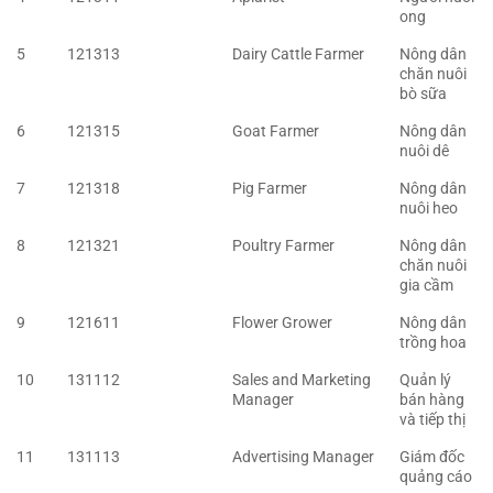
ong
5
121313
Dairy Cattle Farmer
Nông dân
chăn nuôi
bò sữa
6
121315
Goat Farmer
Nông dân
nuôi dê
7
121318
Pig Farmer
Nông dân
nuôi heo
8
121321
Poultry Farmer
Nông dân
chăn nuôi
gia cầm
9
121611
Flower Grower
Nông dân
trồng hoa
10
131112
Sales and Marketing
Quản lý
Manager
bán hàng
và tiếp thị
11
131113
Advertising Manager
Giám đốc
quảng cáo