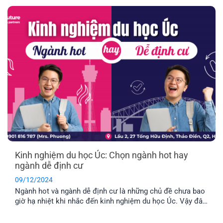
xin học bổng du học. Bài viết dưới đây sẽ hướng dẫn cấu
trúc, nội dung và mẹo hữu ích giúp thư LoR trở nên nổi bật
hơn.
Kinh nghiệm du học Úc: Chọn ngành hot hay
ngành dễ định cư
09/12/2024
Ngành hot và ngành dễ định cư là những chủ đề chưa bao
giờ hạ nhiệt khi nhắc đến kinh nghiệm du học Úc. Vậy đâu
là điểm khác biệt giữa hai quan điểm trên là gì? Cùng EFP
tìm hiểu thông qua bài viết dưới đây nhé!