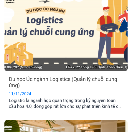
Du học Úc ngành Logistics (Quản lý chuỗi cung
ứng)
11/11/2024
Logistic là ngành học quan trọng trong kỷ nguyên toàn
cầu hóa 4.0, đóng góp rất lớn cho sự phát triển kinh tế của
một quốc gia. Đặc biệt, du học Úc ngành Logistics đang
được rất nhiều học sinh, sinh viên quan tâm bởi cơ hội
phát triển tuyệt vời trong tương lai. Vậy triển vọng của
ngành Logistics là gì? Hãy cùng tìm hiểu nhé!