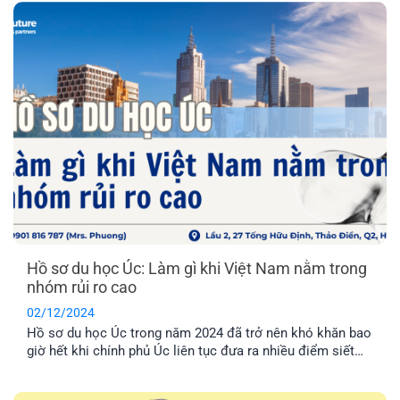
Hồ sơ du học Úc: Làm gì khi Việt Nam nằm trong
nhóm rủi ro cao
02/12/2024
Hồ sơ du học Úc trong năm 2024 đã trở nên khó khăn bao
giờ hết khi chính phủ Úc liên tục đưa ra nhiều điểm siết
chặt nhằm chọn lọc kỹ càng hồ sơ. Đặc biệt, trong tháng
11 năm nay, Úc vừa công bố Việt Nam chính thức xếp ở