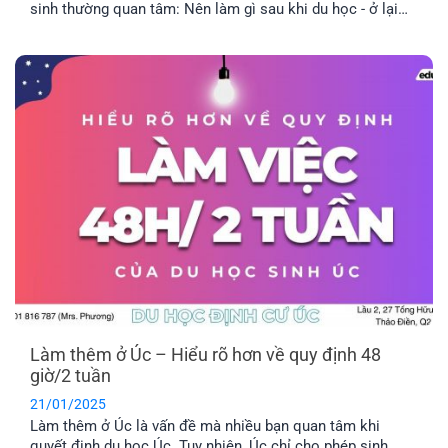
sinh thường quan tâm: Nên làm gì sau khi du học - ở lại
hay về nước? Ưu nhược điểm của từng lựa chọn là như thế
nào? Cùng EFP tìm hiểu qua bài viết dưới đây nhé.
Làm thêm ở Úc – Hiểu rõ hơn về quy định 48
giờ/2 tuần
21/01/2025
Làm thêm ở Úc là vấn đề mà nhiều bạn quan tâm khi
quyết định du học Úc. Tuy nhiên, Úc chỉ cho phép sinh