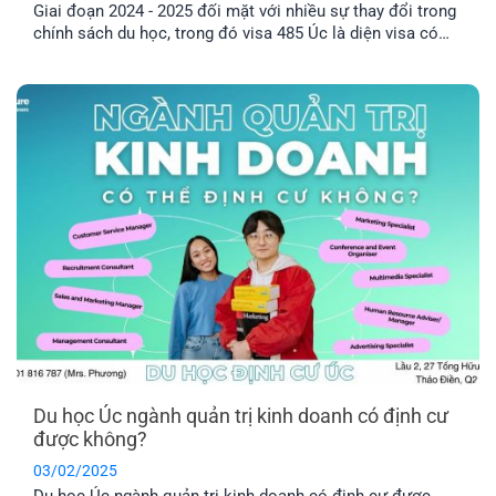
Giai đoạn 2024 - 2025 đối mặt với nhiều sự thay đổi trong
chính sách du học, trong đó visa 485 Úc là diện visa có
nhiều đổi mới mà các bạn du học sinh cần quan tâm.
Cùng EFP tìm hiểu chi tiết để chuẩn bị cho hành trang du
học của mình nhé.
Du học Úc ngành quản trị kinh doanh có định cư
được không?
03/02/2025
Du học Úc ngành quản trị kinh doanh có định cư được