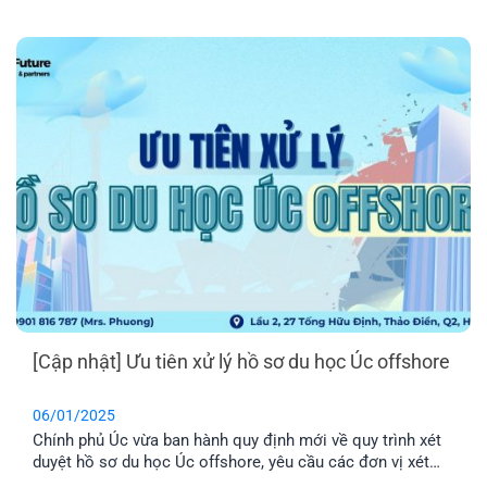
trong lĩnh vực Di trú – Định cư Úc, chúng tôi sẵn sàng hỗ
trợ lộ trình định cư sau tốt nghiệp dành cho du học sinh.
Cam kết uy tín, [...]
[Cập nhật] Ưu tiên xử lý hồ sơ du học Úc offshore
06/01/2025
Chính phủ Úc vừa ban hành quy định mới về quy trình xét
duyệt hồ sơ du học Úc offshore, yêu cầu các đơn vị xét
duyệt xử lý hồ sơ theo thứ tự ưu tiên bao gồm 2 cấp độ.