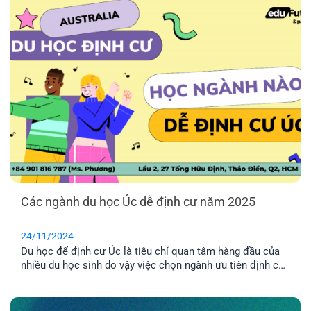
mức 3 trong Assessment Level, khiến việc xét duyệt hồ sơ
cho sinh viên Việt Nam trở nên khó khăn hơn bao giờ hết.
Các ngành du học Úc dễ định cư năm 2025
24/11/2024
Du học để định cư Úc là tiêu chí quan tâm hàng đầu của
nhiều du học sinh do vậy việc chọn ngành ưu tiên định cư
Úc là yếu tố rất quan trọng. Hãy cùng EFP tìm hiểu các
ngành du học Úc để dễ định cư nhé! 1. Lý do chọn các
ngành [...]