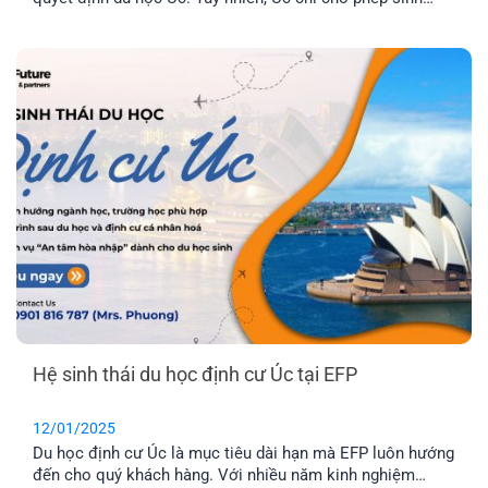
viên làm thêm 48 giờ/2 tuần. Như vậy, bản chất của quy
định này là gì mà lại có rất nhiều bạn mắc phải. Cùng EFP
tìm hiểu qua bài viết này nhé.
Hệ sinh thái du học định cư Úc tại EFP
12/01/2025
Du học định cư Úc là mục tiêu dài hạn mà EFP luôn hướng
đến cho quý khách hàng. Với nhiều năm kinh nghiệm