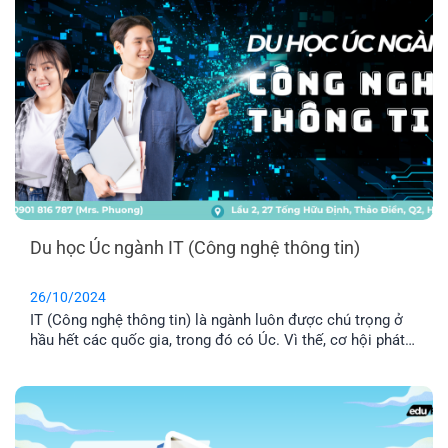
Du học Úc ngành IT (Công nghệ thông tin)
26/10/2024
IT (Công nghệ thông tin) là ngành luôn được chú trọng ở
hầu hết các quốc gia, trong đó có Úc. Vì thế, cơ hội phát
triển sự nghiệp tương lai khi theo học ngành này là vô
cùng lớn. Vậy du học Úc ngành IT có triển vọng và thách
thức như thế nào? Hãy cùng khám phá sau đây nhé!