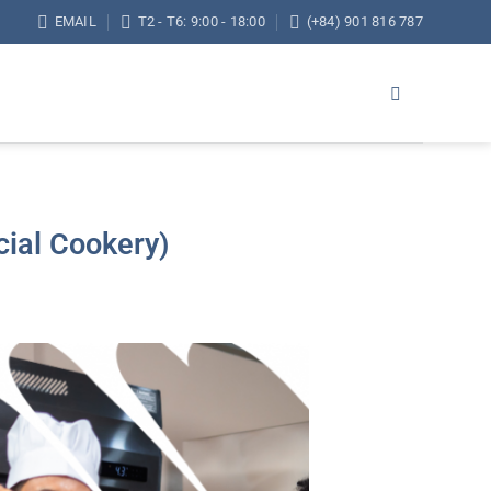
EMAIL
T2 - T6: 9:00 - 18:00
(+84) 901 816 787
ial Cookery)