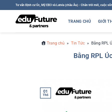
Bỏ
Tư vấn Định cư Úc, Mỹ EB3 và Latvia (châu Âu) - Chân trời mới, cuộc số
qua
nội
TRANG CHỦ
GIỚI T
dung
Trang chủ
»
Tin Tức
»
Bằng RPL Ú
Bằng RPL Úc
01
Th5