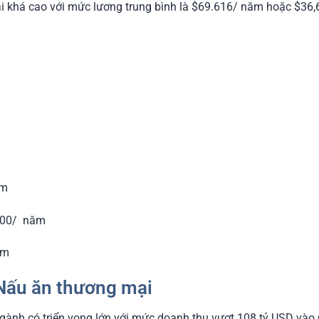
khá cao với mức lương trung bình là $69.616/ năm hoặc $36,64/
ăm
000/ năm
ăm
Nấu ăn thương mại
gành có triển vọng lớn với mức doanh thu vượt 108 tỷ USD và