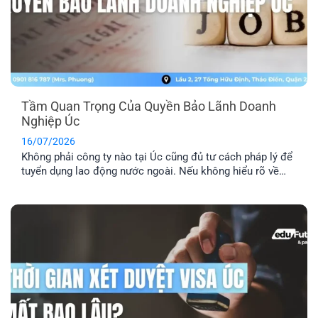
Tầm Quan Trọng Của Quyền Bảo Lãnh Doanh
Nghiệp Úc
16/07/2026
Không phải công ty nào tại Úc cũng đủ tư cách pháp lý để
tuyển dụng lao động nước ngoài. Nếu không hiểu rõ về
quyền bảo lãnh doanh nghiệp Úc, bạn rất dễ rơi vào bẫy
của những vị trí “ảo”. Đây là lý do bạn cần kiểm tra kỹ
doanh nghiệp, vị trí [...]