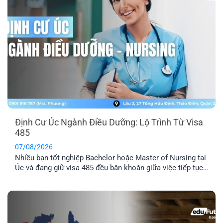
Định Cư Úc Ngành Điều Dưỡng: Lộ Trình Từ Visa
485
07/08/2026
Nhiều bạn tốt nghiệp Bachelor hoặc Master of Nursing tại
Úc và đang giữ visa 485 đều băn khoăn giữa việc tiếp tục
chờ thư mời 189/190 hay chủ động tìm doanh nghiệp bảo
lãnh. Dù ngành Điều dưỡng luôn nằm trong danh sách ưu
tiên di trú, điểm EOI thực tế vẫn khá cạnh [...]