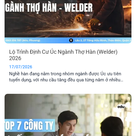
Lộ Trình Định Cư Úc Ngành Thợ Hàn (Welder)
2026
17/07/2026
Nghề hàn đang nằm trong nhóm ngành được Úc ưu tiên
tuyển dụng, với nhu cầu tăng đều qua từng năm ở nhiều
lĩnh vực công nghiệp. Nếu bạn đang tìm hiểu định cư Úc
ngành thợ hàn, bài viết này sẽ giúp bạn nắm rõ các loại
visa phù hợp, điều kiện cần và [...]