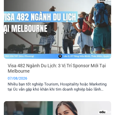
Visa 482 Ngành Du Lịch: 3 Vị Trí Sponsor Mới Tại
Melbourne
07/08/2026
Nhiều bạn tốt nghiệp Tourism, Hospitality hoặc Marketing
tại Úc vẫn gặp khó khăn khi tìm doanh nghiệp bảo lãnh
visa 482. Hiện EFP đang kết nối với một công ty du lịch tại
Melbourne tuyển dụng 3 vị trí: Travel Agency Manager,
Travel Consultant và Content Creator, với lộ trình doanh
nghiệp cam kết [...]