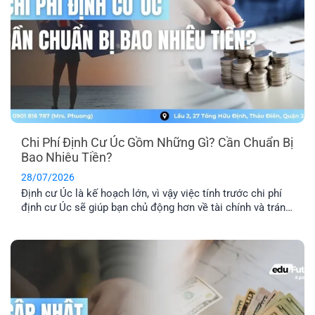
Chi Phí Định Cư Úc Gồm Những Gì? Cần Chuẩn Bị
Bao Nhiêu Tiền?
28/07/2026
Định cư Úc là kế hoạch lớn, vì vậy việc tính trước chi phí
định cư Úc sẽ giúp bạn chủ động hơn về tài chính và tránh
phát sinh những khoản ngoài dự kiến. Ngoài phí visa, bạn
còn cần dự trù thêm chi phí hồ sơ, tiếng Anh, thẩm định
tay nghề, vé [...]