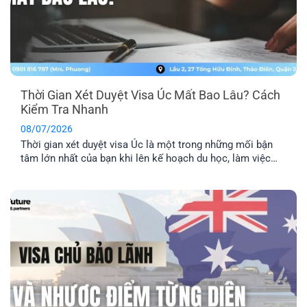
Thời Gian Xét Duyệt Visa Úc Mất Bao Lâu? Cách
Kiểm Tra Nhanh
08/07/2026
Thời gian xét duyệt visa Úc là một trong những mối bận
tâm lớn nhất của bạn khi lên kế hoạch du học, làm việc
hay định cư. Bài viết này sẽ giúp bạn nắm được mốc thời
gian tham khảo cho từng diện visa phổ biến, những yếu tố
khiến hồ sơ bị kéo [...]