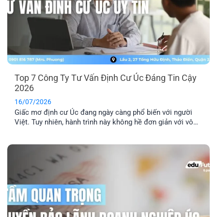
Top 7 Công Ty Tư Vấn Định Cư Úc Đáng Tin Cậy
2026
16/07/2026
Giấc mơ định cư Úc đang ngày càng phổ biến với người
Việt. Tuy nhiên, hành trình này không hề đơn giản với vô
số thủ tục pháp lý phức tạp. Lựa chọn một công ty tư vấn
định cư Úc uy tín là yếu tố then chốt để đảm bảo hồ sơ
của bạn được xử lý chính xác, nhanh chóng và hiệu quả.