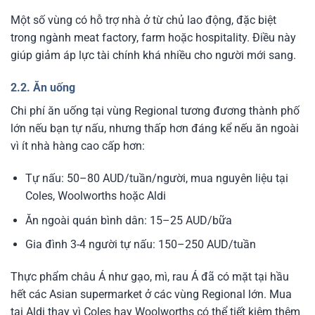
Một số vùng có hỗ trợ nhà ở từ chủ lao động, đặc biệt
trong ngành meat factory, farm hoặc hospitality. Điều này
giúp giảm áp lực tài chính khá nhiều cho người mới sang.
2.2. Ăn uống
Chi phí ăn uống tại vùng Regional tương đương thành phố
lớn nếu bạn tự nấu, nhưng thấp hơn đáng kể nếu ăn ngoài
vì ít nhà hàng cao cấp hơn:
Tự nấu: 50–80 AUD/tuần/người, mua nguyên liệu tại
Coles, Woolworths hoặc Aldi
Ăn ngoài quán bình dân: 15–25 AUD/bữa
Gia đình 3-4 người tự nấu: 150–250 AUD/tuần
Thực phẩm châu Á như gạo, mì, rau Á đã có mặt tại hầu
hết các Asian supermarket ở các vùng Regional lớn. Mua
tại Aldi thay vì Coles hay Woolworths có thể tiết kiệm thêm