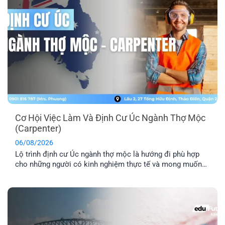
Cơ Hội Việc Làm Và Định Cư Úc Ngành Thợ Mộc
(Carpenter)
06/08/2026
Lộ trình định cư Úc ngành thợ mộc là hướng đi phù hợp
cho những người có kinh nghiệm thực tế và mong muốn
sang Úc sinh sống, làm việc lâu dài. Tuy nhiên, để tăng cơ
hội thành công, bạn cần hiểu rõ các yêu cầu về tay nghề,
lộ trình visa phù hợp [...]