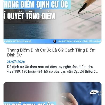
Thang Điểm Định Cư Úc Là Gì? Cách Tăng Điểm
Định Cư
28/07/2026
Để định cư Úc theo một số diện tay nghề tính điểm như
visa 189, 190 hoặc 491, hồ sơ của bạn cần đạt tối thiểu 65
điểm theo Points Test của Bộ Di trú Úc. Vậy thang điểm
định cư Úc là gì, cách tính điểm định cư Úc ra sao và bao
nhiêu [...]