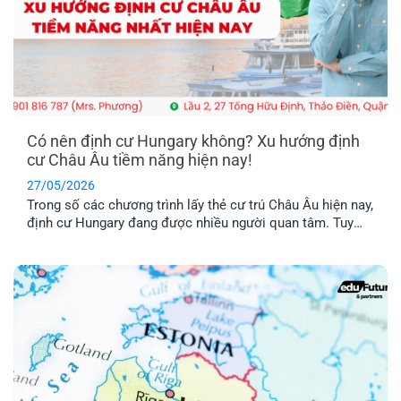
Có nên định cư Hungary không? Xu hướng định
cư Châu Âu tiềm năng hiện nay!
27/05/2026
Trong số các chương trình lấy thẻ cư trú Châu Âu hiện nay,
định cư Hungary đang được nhiều người quan tâm. Tuy
nhiên, chương trình này có thật sự khả thi không trong khi
chi phí được nhận xét là khá “vượt tầm với”. Hãy cùng tìm
hiểu qua bài viết dưới đây nhé!