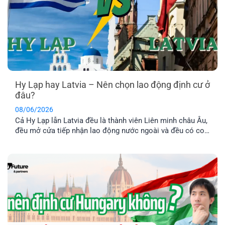
Hy Lạp hay Latvia – Nên chọn lao động định cư ở
đâu?
08/06/2026
Cả Hy Lạp lẫn Latvia đều là thành viên Liên minh châu Âu,
đều mở cửa tiếp nhận lao động nước ngoài và đều có con
đường dẫn đến định cư lâu dài. Tuy nhiên, nếu so sánh về
chi phí, điều kiện hồ sơ, mức thu nhập và khả năng ổn
định cuộc sống [...]