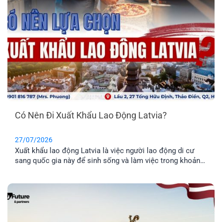
Có Nên Đi Xuất Khẩu Lao Động Latvia?
27/07/2026
Xuất khẩu lao động Latvia là việc người lao động di cư
sang quốc gia này để sinh sống và làm việc trong khoản
thời gian nhất định. Tuy nhiên, phương thức này chỉ phù
hợp cho những anh chị chưa có gia đình, hoặc không có
nhu cầu định cư. Vậy đâu mới là phương án định cư cho
cả gia đình tốt nhất? Cùng EFP tìm hiểu qua bài viết dưới
đây.