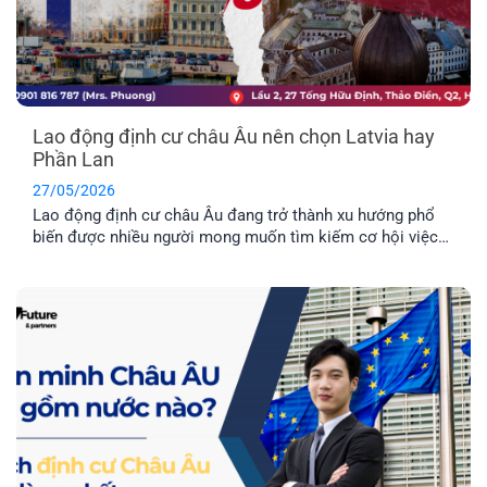
Lao động định cư châu Âu nên chọn Latvia hay
Phần Lan
27/05/2026
Lao động định cư châu Âu đang trở thành xu hướng phổ
biến được nhiều người mong muốn tìm kiếm cơ hội việc
làm ở nước ngoài và môi trường giáo dục tuyệt vời dành
cho con cái. Hai quốc gia được nhiều người quan tâm
nhất hiện nay là Latvia và Phần Lan. Mỗi địa điểm đều có
những ưu điểm riêng. Vậy đâu mới là nơi phù hợp nhất với
bạn?