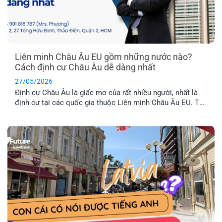
Liên minh Châu Âu EU gồm những nước nào?
Cách định cư Châu Âu dễ dàng nhất
27/05/2026
Định cư Châu Âu là giấc mơ của rất nhiều người, nhất là
định cư tại các quốc gia thuộc Liên minh Châu Âu EU. Tuy
nhiên, không phải nước Châu Âu nào cũng thuộc tổ chức
này. Vậy khối EU gồm những nước nào và đâu là chương
trình định cư Châu Âu dễ dàng nhất hiện nay? Hãy cùng
EFP tìm hiểu nhé!