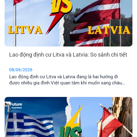
Lao động định cư Litva và Latvia: So sánh chi tiết
08/06/2026
Lao động định cư Litva và Latvia đang là hai hướng đi
được nhiều gia đình Việt quan tâm khi muốn sang châu
Âu làm việc và ổn định cuộc sống lâu dài. Tuy nhiên, dù
cùng thuộc khu vực Baltic và Liên minh châu Âu, mức
lương, chi phí sinh hoạt, môi trường sống [...]