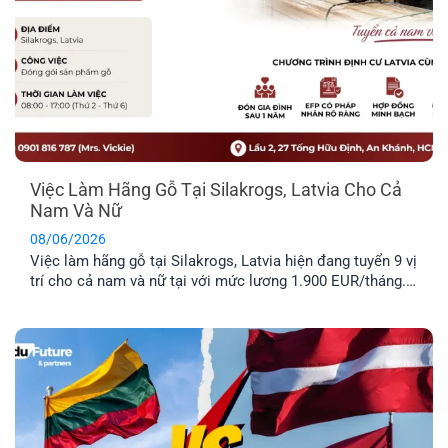
Việc Làm Hãng Gỗ Tại Silakrogs, Latvia Cho Cả
Nam Và Nữ
08/06/2026
Việc làm hãng gỗ tại Silakrogs, Latvia hiện đang tuyển 9 vị
trí cho cả nam và nữ tại với mức lương 1.900 EUR/tháng.
Công việc chủ yếu liên quan đến đóng gói sản phẩm gỗ,
thời gian làm việc cố định từ thứ Hai đến thứ Sáu. Đây là
lựa chọn phù hợp cho [...]