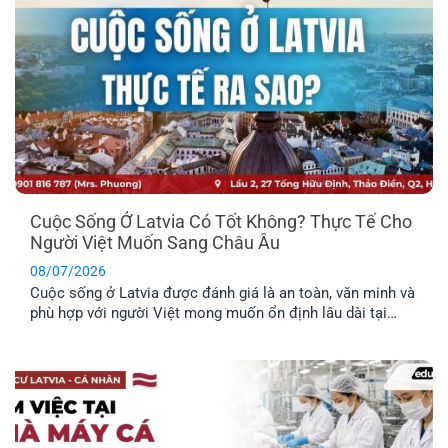
Cuộc Sống Ở Latvia Có Tốt Không? Thực Tế Cho
Người Việt Muốn Sang Châu Âu
08/07/2026
Cuộc sống ở Latvia được đánh giá là an toàn, văn minh và
phù hợp với người Việt mong muốn ổn định lâu dài tại
châu Âu. Trước khi đưa ra quyết định định cư tại một
quốc gia mới, bạn nên tìm hiểu rõ những đặc điểm nổi bật
về môi trường sống, văn hóa và phúc lợi dành riêng cho
công dân.