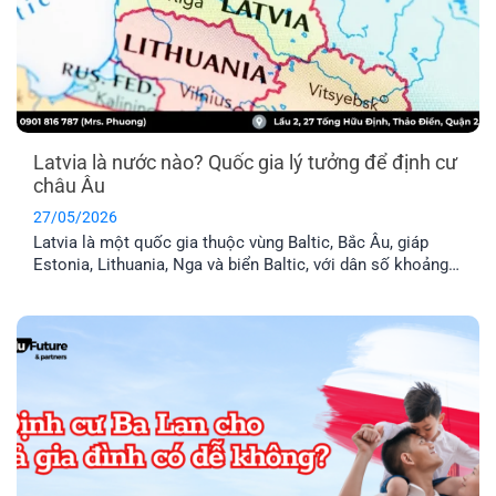
Latvia là nước nào? Quốc gia lý tưởng để định cư
châu Âu
27/05/2026
Latvia là một quốc gia thuộc vùng Baltic, Bắc Âu, giáp
Estonia, Lithuania, Nga và biển Baltic, với dân số khoảng
1,9 triệu người. Đây là thành viên chính thức của Liên minh
Châu Âu (EU) và khối Schengen, nghĩa là thẻ cư trú Latvia
cho phép anh chị tự do đi lại trong 29 [...]