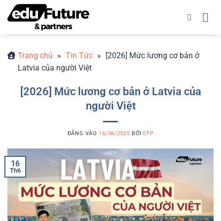
Bỏ
qua
nội
dung
Trang chủ
»
Tin Tức
»
[2026] Mức lương cơ bản ở
Latvia của người Việt
[2026] Mức lương cơ bản ở Latvia của
người Việt
ĐĂNG VÀO
16/06/2025
BỞI
EFP
16
Th6