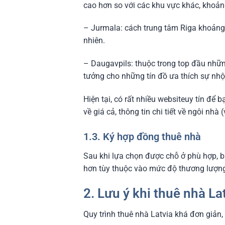
cao hơn so với các khu vực khác, khoả
– Jurmala: cách trung tâm Riga khoảng 2
nhiên.
– Daugavpils: thuộc trong top đầu những
tưởng cho những tín đồ ưa thích sự nhộ
Hiện tại, có rất nhiều websiteuy tín để
về giá cả, thông tin chi tiết về ngôi nh
1.3. Ký hợp đồng thuê nhà
Sau khi lựa chọn được chỗ ở phù hợp, b
hơn tùy thuộc vào mức độ thương lượng
2. Lưu ý khi thuê nhà La
Quy trình thuê nhà Latvia khá đơn giản,