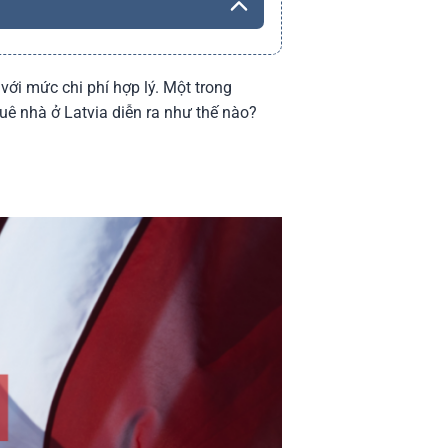
ới mức chi phí hợp lý. Một trong
huê nhà ở Latvia diễn ra như thế nào?