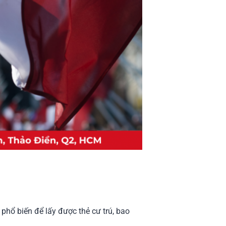
n phổ biến để lấy được thẻ cư trú, bao