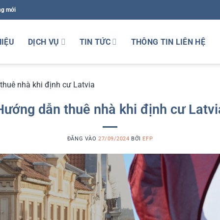
ng mới
HIỆU
DỊCH VỤ
TIN TỨC
THÔNG TIN LIÊN HỆ
huê nhà khi định cư Latvia
Hướng dẫn thuê nhà khi định cư Latvi
ĐĂNG VÀO
27/09/2024
BỞI
EFP