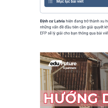
Mục lục bài viết
Định cư Latvia
hiện đang trở thành xu 
những vấn đề đầu tiên cần giải quyết kh
EFP sẽ lý giải cho bạn thông qua bài viế