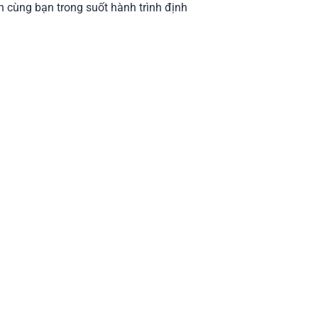
h cùng bạn trong suốt hành trình định