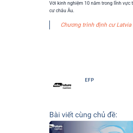
Với kinh nghiệm 10 năm trong lĩnh vực 
cư châu Âu.
Chương trình định cư Latvia
EFP
Bài viết cùng chủ đề: