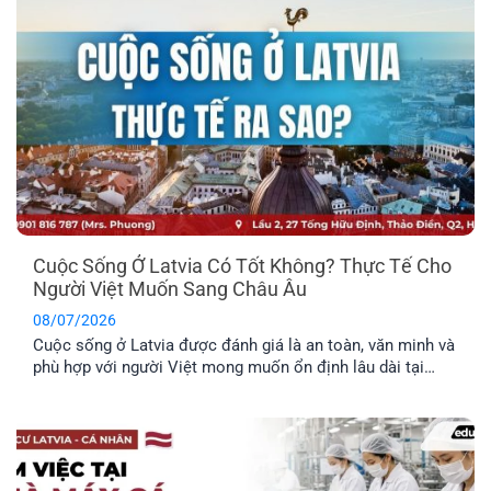
Cuộc Sống Ở Latvia Có Tốt Không? Thực Tế Cho
Người Việt Muốn Sang Châu Âu
08/07/2026
Cuộc sống ở Latvia được đánh giá là an toàn, văn minh và
phù hợp với người Việt mong muốn ổn định lâu dài tại
châu Âu. Trước khi đưa ra quyết định định cư tại một
quốc gia mới, bạn nên tìm hiểu rõ những đặc điểm nổi bật
về môi trường sống, văn hóa và phúc lợi dành riêng cho
công dân.