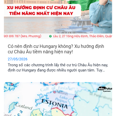
Có nên định cư Hungary không? Xu hướng định
cư Châu Âu tiềm năng hiện nay!
27/05/2026
Trong số các chương trình lấy thẻ cư trú Châu Âu hiện nay,
định cư Hungary đang được nhiều người quan tâm. Tuy
nhiên, chương trình này có thật sự khả thi không trong khi
chi phí được nhận xét là khá “vượt tầm với”. Hãy cùng tìm
hiểu qua bài viết dưới đây nhé!