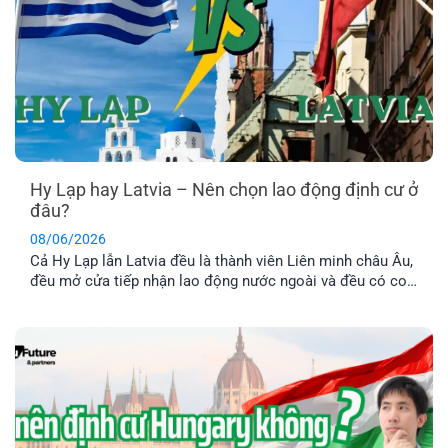
Hy Lạp hay Latvia – Nên chọn lao động định cư ở
đâu?
08/06/2026
Cả Hy Lạp lẫn Latvia đều là thành viên Liên minh châu Âu,
đều mở cửa tiếp nhận lao động nước ngoài và đều có con
đường dẫn đến định cư lâu dài. Tuy nhiên, nếu so sánh về
chi phí, điều kiện hồ sơ, mức thu nhập và khả năng ổn
định cuộc sống [...]