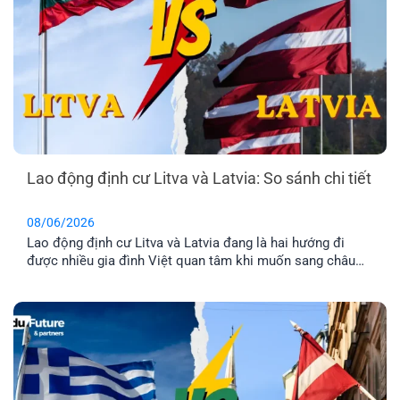
Lao động định cư Litva và Latvia: So sánh chi tiết
08/06/2026
Lao động định cư Litva và Latvia đang là hai hướng đi
được nhiều gia đình Việt quan tâm khi muốn sang châu
Âu làm việc và ổn định cuộc sống lâu dài. Tuy nhiên, dù
cùng thuộc khu vực Baltic và Liên minh châu Âu, mức
lương, chi phí sinh hoạt, môi trường sống [...]