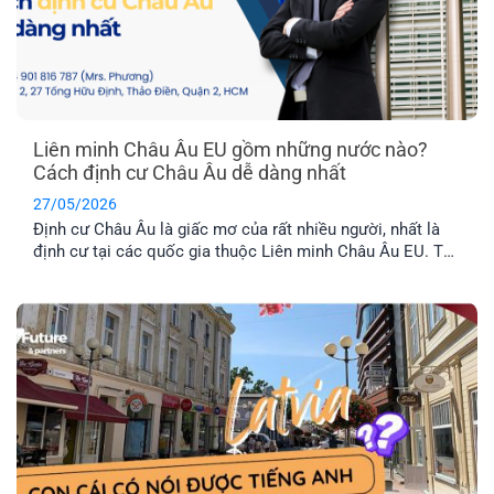
Liên minh Châu Âu EU gồm những nước nào?
Cách định cư Châu Âu dễ dàng nhất
27/05/2026
Định cư Châu Âu là giấc mơ của rất nhiều người, nhất là
định cư tại các quốc gia thuộc Liên minh Châu Âu EU. Tuy
nhiên, không phải nước Châu Âu nào cũng thuộc tổ chức
này. Vậy khối EU gồm những nước nào và đâu là chương
trình định cư Châu Âu dễ dàng nhất hiện nay? Hãy cùng
EFP tìm hiểu nhé!