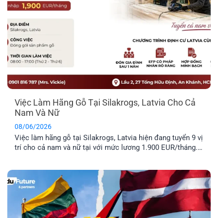
Việc Làm Hãng Gỗ Tại Silakrogs, Latvia Cho Cả
Nam Và Nữ
08/06/2026
Việc làm hãng gỗ tại Silakrogs, Latvia hiện đang tuyển 9 vị
trí cho cả nam và nữ tại với mức lương 1.900 EUR/tháng.
Công việc chủ yếu liên quan đến đóng gói sản phẩm gỗ,
thời gian làm việc cố định từ thứ Hai đến thứ Sáu. Đây là
lựa chọn phù hợp cho [...]