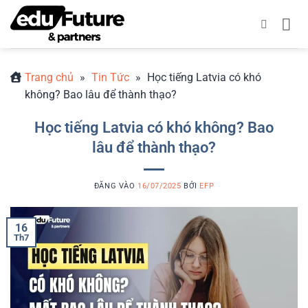
Bỏ
qua
nội
dung
Trang chủ
»
Tin Tức
»
Học tiếng Latvia có khó
không? Bao lâu để thành thạo?
Học tiếng Latvia có khó không? Bao
lâu để thành thạo?
ĐĂNG VÀO
16/07/2025
BỞI
EFP
16
Th7