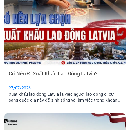
Có Nên Đi Xuất Khẩu Lao Động Latvia?
27/07/2026
Xuất khẩu lao động Latvia là việc người lao động di cư
sang quốc gia này để sinh sống và làm việc trong khoản
thời gian nhất định. Tuy nhiên, phương thức này chỉ phù
hợp cho những anh chị chưa có gia đình, hoặc không có
nhu cầu định cư. Vậy đâu mới là phương án định cư cho
cả gia đình tốt nhất? Cùng EFP tìm hiểu qua bài viết dưới
đây.