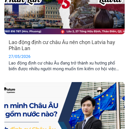
Lao động định cư châu Âu nên chọn Latvia hay
Phần Lan
27/05/2026
Lao động định cư châu Âu đang trở thành xu hướng phổ
biến được nhiều người mong muốn tìm kiếm cơ hội việc
làm ở nước ngoài và môi trường giáo dục tuyệt vời dành
cho con cái. Hai quốc gia được nhiều người quan tâm
nhất hiện nay là Latvia và Phần Lan. Mỗi địa điểm đều có
những ưu điểm riêng. Vậy đâu mới là nơi phù hợp nhất với
bạn?