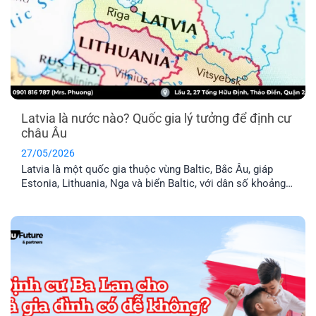
Latvia là nước nào? Quốc gia lý tưởng để định cư
châu Âu
27/05/2026
Latvia là một quốc gia thuộc vùng Baltic, Bắc Âu, giáp
Estonia, Lithuania, Nga và biển Baltic, với dân số khoảng
1,9 triệu người. Đây là thành viên chính thức của Liên minh
Châu Âu (EU) và khối Schengen, nghĩa là thẻ cư trú Latvia
cho phép anh chị tự do đi lại trong 29 [...]