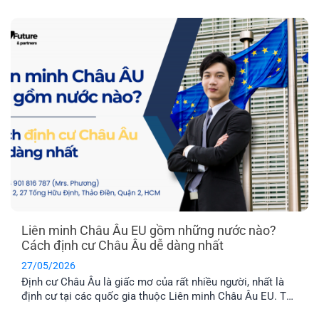
cho con cái. Hai quốc gia được nhiều người quan tâm
nhất hiện nay là Latvia và Phần Lan. Mỗi địa điểm đều có
những ưu điểm riêng. Vậy đâu mới là nơi phù hợp nhất với
bạn?
Liên minh Châu Âu EU gồm những nước nào?
Cách định cư Châu Âu dễ dàng nhất
27/05/2026
Định cư Châu Âu là giấc mơ của rất nhiều người, nhất là
định cư tại các quốc gia thuộc Liên minh Châu Âu EU. Tuy
nhiên, không phải nước Châu Âu nào cũng thuộc tổ chức