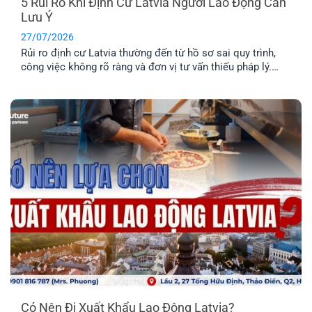
5 Rủi Ro Khi Định Cư Latvia Người Lao Động Cần
Lưu Ý
27/07/2026
Rủi ro định cư Latvia thường đến từ hồ sơ sai quy trình,
công việc không rõ ràng và đơn vị tư vấn thiếu pháp lý.
Tìm hiểu Top 5 rủi ro và cách hạn chế hiệu quả nhất.
Có Nên Đi Xuất Khẩu Lao Động Latvia?