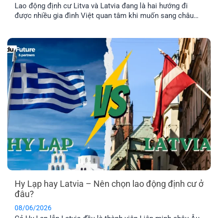
Lao động định cư Litva và Latvia đang là hai hướng đi
được nhiều gia đình Việt quan tâm khi muốn sang châu
Âu làm việc và ổn định cuộc sống lâu dài. Tuy nhiên, dù
cùng thuộc khu vực Baltic và Liên minh châu Âu, mức
lương, chi phí sinh hoạt, môi trường sống [...]
Hy Lạp hay Latvia – Nên chọn lao động định cư ở
đâu?
08/06/2026