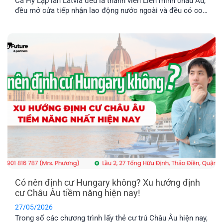
Cả Hy Lạp lẫn Latvia đều là thành viên Liên minh châu Âu,
đều mở cửa tiếp nhận lao động nước ngoài và đều có con
đường dẫn đến định cư lâu dài. Tuy nhiên, nếu so sánh về
chi phí, điều kiện hồ sơ, mức thu nhập và khả năng ổn
định cuộc sống [...]
Có nên định cư Hungary không? Xu hướng định
cư Châu Âu tiềm năng hiện nay!
27/05/2026
Trong số các chương trình lấy thẻ cư trú Châu Âu hiện nay,