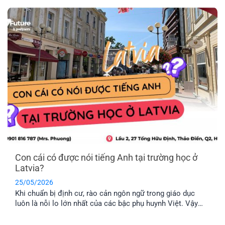
này. Vậy khối EU gồm những nước nào và đâu là chương
trình định cư Châu Âu dễ dàng nhất hiện nay? Hãy cùng
EFP tìm hiểu nhé!
Con cái có được nói tiếng Anh tại trường học ở
Latvia?
25/05/2026
Khi chuẩn bị định cư, rào cản ngôn ngữ trong giáo dục
luôn là nỗi lo lớn nhất của các bậc phụ huynh Việt. Vậy
thực tế con cái có được nói tiếng Anh tại trường học ở
Latvia không, hay bắt buộc phải học hoàn toàn bằng tiếng