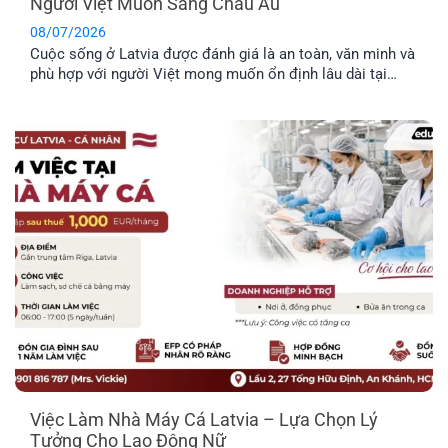
Người Việt Muốn Sang Châu Âu
08/07/2026
Cuộc sống ở Latvia được đánh giá là an toàn, văn minh và
phù hợp với người Việt mong muốn ổn định lâu dài tại
châu Âu. Trước khi đưa ra quyết định định cư tại một
quốc gia mới, bạn nên tìm hiểu rõ những đặc điểm nổi bật
về môi trường sống, văn hóa và phúc lợi dành riêng cho
công dân.
Việc Làm Nhà Máy Cá Latvia – Lựa Chọn Lý
Tưởng Cho Lao Động Nữ