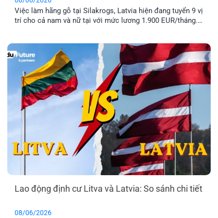
Việc làm hãng gỗ tại Silakrogs, Latvia hiện đang tuyển 9 vị
trí cho cả nam và nữ tại với mức lương 1.900 EUR/tháng.
Công việc chủ yếu liên quan đến đóng gói sản phẩm gỗ,
thời gian làm việc cố định từ thứ Hai đến thứ Sáu. Đây là
lựa chọn phù hợp cho [...]
Lao động định cư Litva và Latvia: So sánh chi tiết
08/06/2026