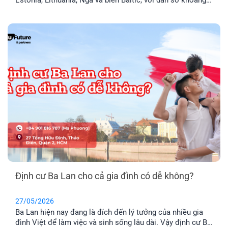
1,9 triệu người. Đây là thành viên chính thức của Liên minh
Châu Âu (EU) và khối Schengen, nghĩa là thẻ cư trú Latvia
cho phép anh chị tự do đi lại trong 29 [...]
Định cư Ba Lan cho cả gia đình có dễ không?
27/05/2026
Ba Lan hiện nay đang là đích đến lý tưởng của nhiều gia
đình Việt để làm việc và sinh sống lâu dài. Vậy định cư Ba