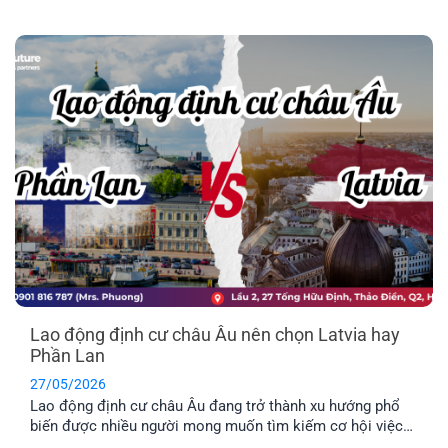
Lan có dễ không? Chi phí định và điều kiện định cư như
thế nào? Hãy cùng tìm hiểu qua bài viết dưới đây nhé.
Lao động định cư châu Âu nên chọn Latvia hay
Phần Lan
27/05/2026
Lao động định cư châu Âu đang trở thành xu hướng phổ
biến được nhiều người mong muốn tìm kiếm cơ hội việc
làm ở nước ngoài và môi trường giáo dục tuyệt vời dành