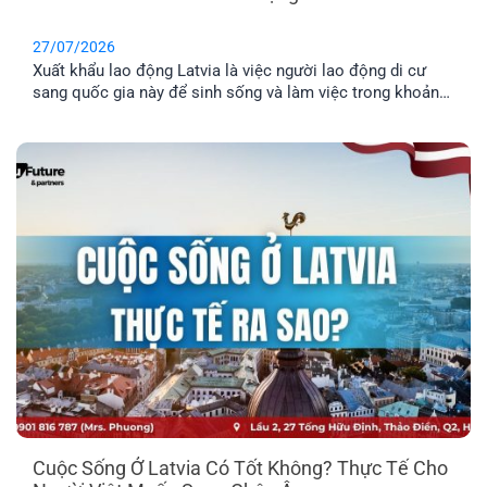
27/07/2026
Xuất khẩu lao động Latvia là việc người lao động di cư
sang quốc gia này để sinh sống và làm việc trong khoản
thời gian nhất định. Tuy nhiên, phương thức này chỉ phù
hợp cho những anh chị chưa có gia đình, hoặc không có
nhu cầu định cư. Vậy đâu mới là phương án định cư cho
cả gia đình tốt nhất? Cùng EFP tìm hiểu qua bài viết dưới
đây.
Cuộc Sống Ở Latvia Có Tốt Không? Thực Tế Cho