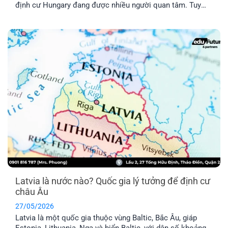
định cư Hungary đang được nhiều người quan tâm. Tuy
nhiên, chương trình này có thật sự khả thi không trong khi
chi phí được nhận xét là khá “vượt tầm với”. Hãy cùng tìm
hiểu qua bài viết dưới đây nhé!
Latvia là nước nào? Quốc gia lý tưởng để định cư
châu Âu
27/05/2026
Latvia là một quốc gia thuộc vùng Baltic, Bắc Âu, giáp
Estonia, Lithuania, Nga và biển Baltic, với dân số khoảng