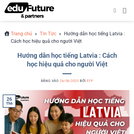
Bỏ
qua
nội
dung
Trang chủ
»
Tin Tức
»
Hướng dẫn học tiếng Latvia :
Cách học hiệu quả cho người Việt
Hướng dẫn học tiếng Latvia : Cách
học hiệu quả cho người Việt
ĐĂNG VÀO
26/06/2025
BỞI
EFP
26
Th6