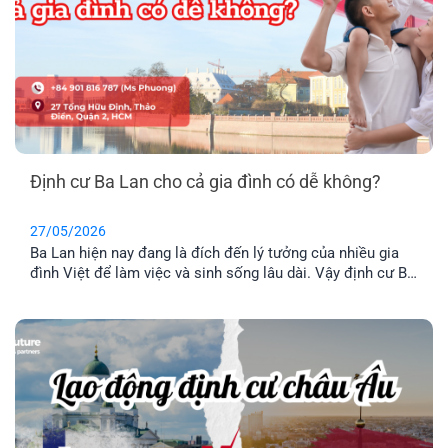
Định cư Ba Lan cho cả gia đình có dễ không?
27/05/2026
Ba Lan hiện nay đang là đích đến lý tưởng của nhiều gia
đình Việt để làm việc và sinh sống lâu dài. Vậy định cư Ba
Lan có dễ không? Chi phí định và điều kiện định cư như
thế nào? Hãy cùng tìm hiểu qua bài viết dưới đây nhé.