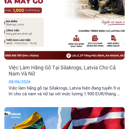
Việc Làm Hãng Gỗ Tại Silakrogs, Latvia Cho Cả
Nam Và Nữ
08/06/2026
Việc làm hãng gỗ tại Silakrogs, Latvia hiện đang tuyển 9 vị
trí cho cả nam và nữ tại với mức lương 1.900 EUR/tháng.
Công việc chủ yếu liên quan đến đóng gói sản phẩm gỗ,
thời gian làm việc cố định từ thứ Hai đến thứ Sáu. Đây là
lựa chọn phù hợp cho [...]