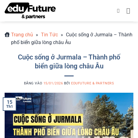
Bỏ
qua
nội
dung
Trang chủ
»
Tin Tức
»
Cuộc sống ở Jurmala – Thành
phố biển giữa lòng châu Âu
Cuộc sống ở Jurmala – Thành phố
biển giữa lòng châu Âu
ĐĂNG VÀO
15/01/2026
BỞI
EDUFUTURE & PARTNERS
15
Th1