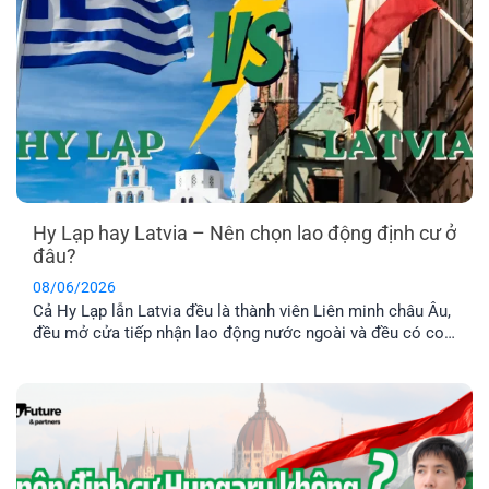
Hy Lạp hay Latvia – Nên chọn lao động định cư ở
đâu?
08/06/2026
Cả Hy Lạp lẫn Latvia đều là thành viên Liên minh châu Âu,
đều mở cửa tiếp nhận lao động nước ngoài và đều có con
đường dẫn đến định cư lâu dài. Tuy nhiên, nếu so sánh về
chi phí, điều kiện hồ sơ, mức thu nhập và khả năng ổn
định cuộc sống [...]