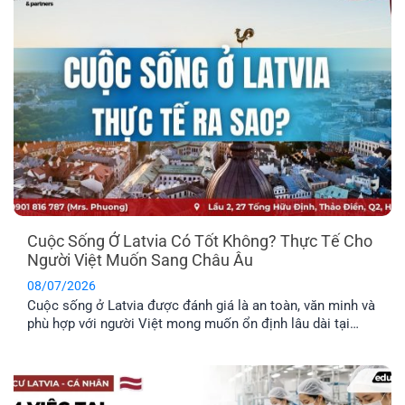
cả gia đình tốt nhất? Cùng EFP tìm hiểu qua bài viết dưới
đây.
Cuộc Sống Ở Latvia Có Tốt Không? Thực Tế Cho
Người Việt Muốn Sang Châu Âu
08/07/2026
Cuộc sống ở Latvia được đánh giá là an toàn, văn minh và
phù hợp với người Việt mong muốn ổn định lâu dài tại
châu Âu. Trước khi đưa ra quyết định định cư tại một
quốc gia mới, bạn nên tìm hiểu rõ những đặc điểm nổi bật
về môi trường sống, văn hóa và phúc lợi dành riêng cho
công dân.