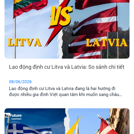
Lao động định cư Litva và Latvia: So sánh chi tiết
08/06/2026
Lao động định cư Litva và Latvia đang là hai hướng đi
được nhiều gia đình Việt quan tâm khi muốn sang châu
Âu làm việc và ổn định cuộc sống lâu dài. Tuy nhiên, dù
cùng thuộc khu vực Baltic và Liên minh châu Âu, mức
lương, chi phí sinh hoạt, môi trường sống [...]