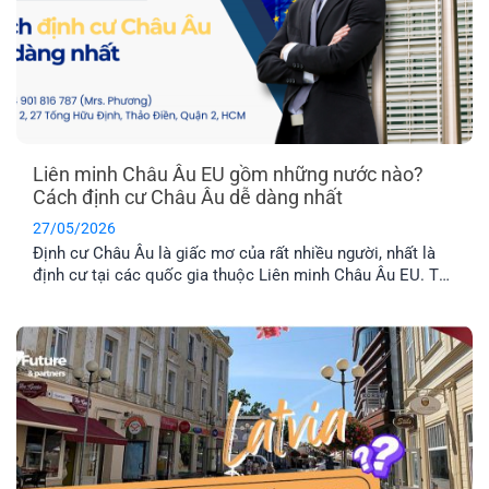
Liên minh Châu Âu EU gồm những nước nào?
Cách định cư Châu Âu dễ dàng nhất
27/05/2026
Định cư Châu Âu là giấc mơ của rất nhiều người, nhất là
định cư tại các quốc gia thuộc Liên minh Châu Âu EU. Tuy
nhiên, không phải nước Châu Âu nào cũng thuộc tổ chức
này. Vậy khối EU gồm những nước nào và đâu là chương
trình định cư Châu Âu dễ dàng nhất hiện nay? Hãy cùng
EFP tìm hiểu nhé!