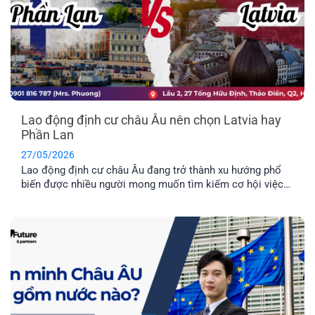
Lao động định cư châu Âu nên chọn Latvia hay
Phần Lan
27/05/2026
Lao động định cư châu Âu đang trở thành xu hướng phổ
biến được nhiều người mong muốn tìm kiếm cơ hội việc
làm ở nước ngoài và môi trường giáo dục tuyệt vời dành
cho con cái. Hai quốc gia được nhiều người quan tâm
nhất hiện nay là Latvia và Phần Lan. Mỗi địa điểm đều có
những ưu điểm riêng. Vậy đâu mới là nơi phù hợp nhất với
bạn?