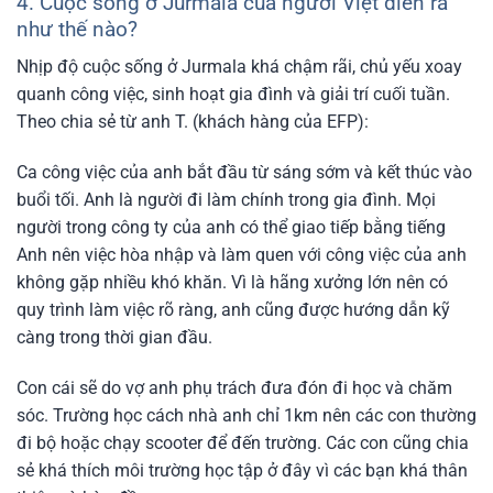
4. Cuộc sống ở Jurmala của người Việt diễn ra
như thế nào?
Nhịp độ cuộc sống ở Jurmala khá chậm rãi, chủ yếu xoay
quanh công việc, sinh hoạt gia đình và giải trí cuối tuần.
Theo chia sẻ từ anh T. (khách hàng của EFP):
Ca công việc của anh bắt đầu từ sáng sớm và kết thúc vào
buổi tối. Anh là người đi làm chính trong gia đình. Mọi
người trong công ty của anh có thể giao tiếp bằng tiếng
Anh nên việc hòa nhập và làm quen với công việc của anh
không gặp nhiều khó khăn. Vì là hãng xưởng lớn nên có
quy trình làm việc rõ ràng, anh cũng được hướng dẫn kỹ
càng trong thời gian đầu.
Con cái sẽ do vợ anh phụ trách đưa đón đi học và chăm
sóc. Trường học cách nhà anh chỉ 1km nên các con thường
đi bộ hoặc chạy scooter để đến trường. Các con cũng chia
sẻ khá thích môi trường học tập ở đây vì các bạn khá thân