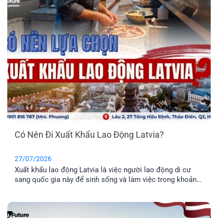
Có Nên Đi Xuất Khẩu Lao Động Latvia?
27/07/2026
Xuất khẩu lao động Latvia là việc người lao động di cư
sang quốc gia này để sinh sống và làm việc trong khoản
thời gian nhất định. Tuy nhiên, phương thức này chỉ phù
hợp cho những anh chị chưa có gia đình, hoặc không có
nhu cầu định cư. Vậy đâu mới là phương án định cư cho