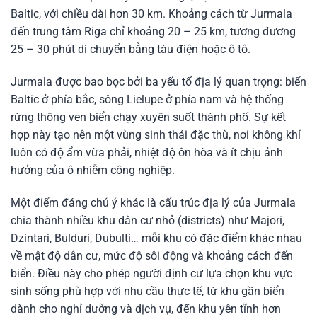
Baltic, với chiều dài hơn 30 km. Khoảng cách từ Jurmala
đến trung tâm Riga chỉ khoảng 20 – 25 km, tương đương
25 – 30 phút di chuyển bằng tàu điện hoặc ô tô.
Jurmala được bao bọc bởi ba yếu tố địa lý quan trọng: biển
Baltic ở phía bắc, sông Lielupe ở phía nam và hệ thống
rừng thông ven biển chạy xuyên suốt thành phố. Sự kết
hợp này tạo nên một vùng sinh thái đặc thù, nơi không khí
luôn có độ ẩm vừa phải, nhiệt độ ôn hòa và ít chịu ảnh
hưởng của ô nhiễm công nghiệp.
Một điểm đáng chú ý khác là cấu trúc địa lý của Jurmala
chia thành nhiều khu dân cư nhỏ (districts) như Majori,
Dzintari, Bulduri, Dubulti… mỗi khu có đặc điểm khác nhau
về mật độ dân cư, mức độ sôi động và khoảng cách đến
biển. Điều này cho phép người định cư lựa chọn khu vực
sinh sống phù hợp với nhu cầu thực tế, từ khu gần biển
dành cho nghỉ dưỡng và dịch vụ, đến khu yên tĩnh hơn