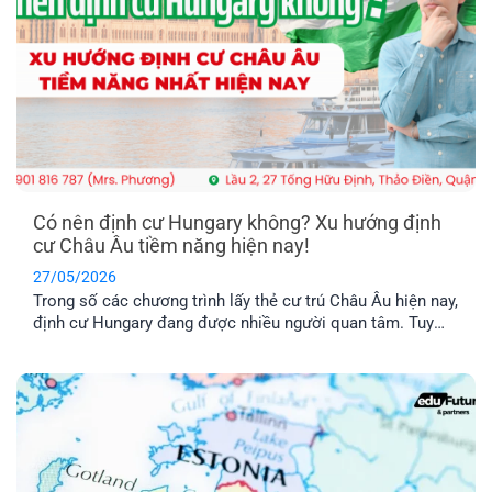
Có nên định cư Hungary không? Xu hướng định
cư Châu Âu tiềm năng hiện nay!
27/05/2026
Trong số các chương trình lấy thẻ cư trú Châu Âu hiện nay,
định cư Hungary đang được nhiều người quan tâm. Tuy
nhiên, chương trình này có thật sự khả thi không trong khi
chi phí được nhận xét là khá “vượt tầm với”. Hãy cùng tìm
hiểu qua bài viết dưới đây nhé!