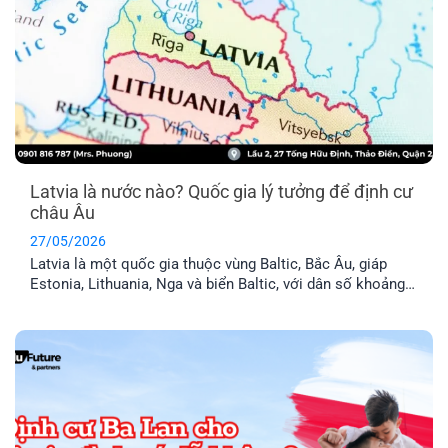
Latvia là nước nào? Quốc gia lý tưởng để định cư
châu Âu
27/05/2026
Latvia là một quốc gia thuộc vùng Baltic, Bắc Âu, giáp
Estonia, Lithuania, Nga và biển Baltic, với dân số khoảng
1,9 triệu người. Đây là thành viên chính thức của Liên minh
Châu Âu (EU) và khối Schengen, nghĩa là thẻ cư trú Latvia
cho phép anh chị tự do đi lại trong 29 [...]