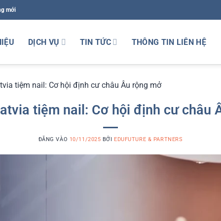
ng mới
HIỆU
DỊCH VỤ
TIN TỨC
THÔNG TIN LIÊN HỆ
tvia tiệm nail: Cơ hội định cư châu Âu rộng mở
atvia tiệm nail: Cơ hội định cư châu
ĐĂNG VÀO
10/11/2025
BỞI
EDUFUTURE & PARTNERS