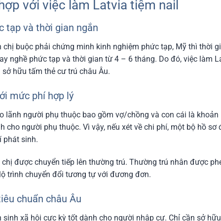
hợp với việc làm Latvia tiệm nail
 tạp và thời gian ngắn
 chị buộc phải chứng minh kinh nghiệm phức tạp, Mỹ thì thời gi
ay nghề phức tạp và thời gian từ 4 – 6 tháng. Do đó, việc làm L
 sở hữu tấm thẻ cư trú châu Âu.
ới mức phí hợp lý
o lãnh người phụ thuộc bao gồm vợ/chồng và con cái là khoản ph
 cho người phụ thuộc. Vì vậy, nếu xét về chi phí, một bộ hồ sơ 
 phát sinh.
nh chị được chuyển tiếp lên thường trú. Thường trú nhân được p
lộ trình chuyển đổi tương tự với đương đơn.
 tiêu chuẩn châu Âu
n sinh xã hội cực kỳ tốt dành cho người nhập cư. Chỉ cần sở hữ