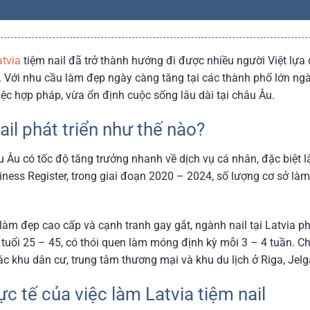
atvia
tiệm nail đã trở thành hướng đi được nhiều người Việt lựa
g. Với nhu cầu làm đẹp ngày càng tăng tại các thành phố lớn ngà
c hợp pháp, vừa ổn định cuộc sống lâu dài tại châu Âu.
ail phát triển như thế nào?
u Âu có tốc độ tăng trưởng nhanh về dịch vụ cá nhân, đặc biệ
ness Register, trong giai đoạn 2020 – 2024, số lượng cơ sở làm
làm đẹp cao cấp và cạnh tranh gay gắt, ngành nail tại Latvia ph
 tuổi 25 – 45, có thói quen làm móng định kỳ mỗi 3 – 4 tuần. C
ác khu dân cư, trung tâm thương mại và khu du lịch ở Riga, Jelg
ực tế của việc làm Latvia tiệm nail