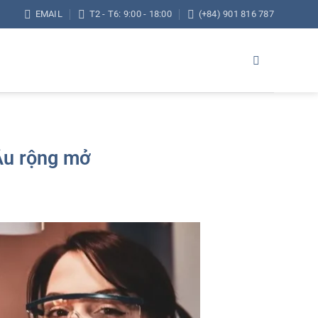
EMAIL
T2 - T6: 9:00 - 18:00
(+84) 901 816 787
 Âu rộng mở