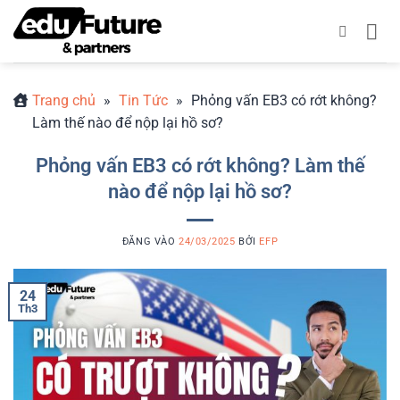
Bỏ
qua
nội
dung
Trang chủ
»
Tin Tức
»
Phỏng vấn EB3 có rớt không?
Làm thế nào để nộp lại hồ sơ?
Phỏng vấn EB3 có rớt không? Làm thế
nào để nộp lại hồ sơ?
ĐĂNG VÀO
24/03/2025
BỞI
EFP
24
Th3