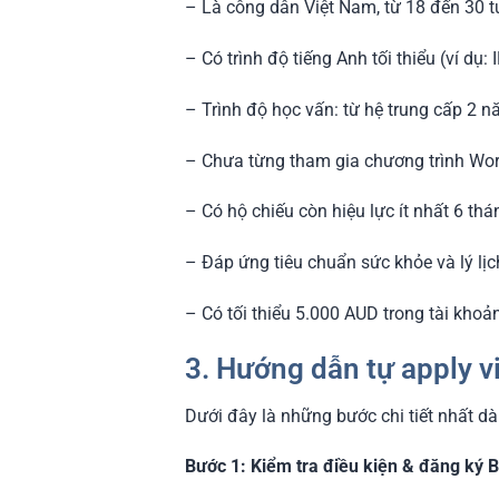
– Là công dân Việt Nam, từ 18 đến 30 tu
– Có trình độ tiếng Anh tối thiểu (ví dụ
– Trình độ học vấn: từ hệ trung cấp 2 n
– Chưa từng tham gia chương trình Work
– Có hộ chiếu còn hiệu lực ít nhất 6 thá
– Đáp ứng tiêu chuẩn sức khỏe và lý lịc
– Có tối thiểu 5.000 AUD trong tài kho
3. Hướng dẫn tự apply v
Dưới đây là những bước chi tiết nhất d
Bước 1: Kiểm tra điều kiện & đăng ký B