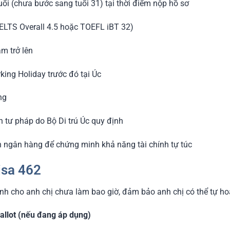
ổi (chưa bước sang tuổi 31) tại thời điểm nộp hồ sơ
: IELTS Overall 4.5 hoặc TOEFL iBT 32)
ăm trở lên
ing Holiday trước đó tại Úc
ng
h tư pháp do Bộ Di trú Úc quy định
ản ngân hàng để chứng minh khả năng tài chính tự túc
isa 462
ành cho anh chị chưa làm bao giờ, đảm bảo anh chị có thể tự ho
allot (nếu đang áp dụng)