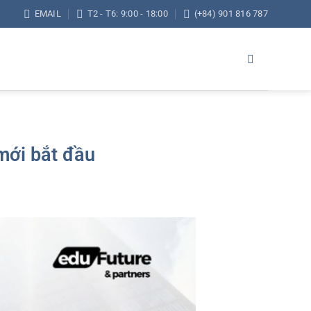
EMAIL
T2 - T6: 9:00 - 18:00
(+84) 901 816 787
mới bắt đầu