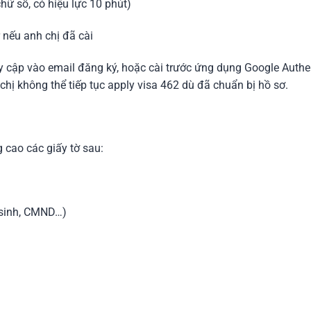
hữ số, có hiệu lực 10 phút)
 nếu anh chị đã cài
 cập vào email đăng ký, hoặc cài trước ứng dụng Google Authen
hị không thể tiếp tục apply visa 462 dù đã chuẩn bị hồ sơ.
 cao các giấy tờ sau:
 sinh, CMND…)