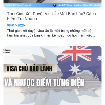
Thời Gian Xét Duyệt Visa Úc Mất Bao Lâu? Cách
Kiểm Tra Nhanh
08/07/2026
Thời gian xét duyệt visa Úc là một trong những mối bận
tâm lớn nhất của bạn khi lên kế hoạch du học, làm việc
hay định cư. Bài viết này sẽ giúp bạn nắm được mốc thời
gian tham khảo cho từng diện visa phổ biến, những yếu tố
khiến hồ sơ bị kéo [...]