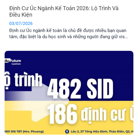
Định Cư Úc Ngành Kế Toán 2026: Lộ Trình Và
Điều Kiện
03/07/2026
Định cư Úc ngành kế toán là chủ đề được nhiều bạn quan
tâm, đặc biệt là du học sinh và những người đang giữ visa
485/500. Tuy nhiên, đây là nhóm ngành có tính cạnh tranh
cao nên bạn cần nắm rõ về điều kiện và lộ trình chi tiết
trước khi quyết định [...]