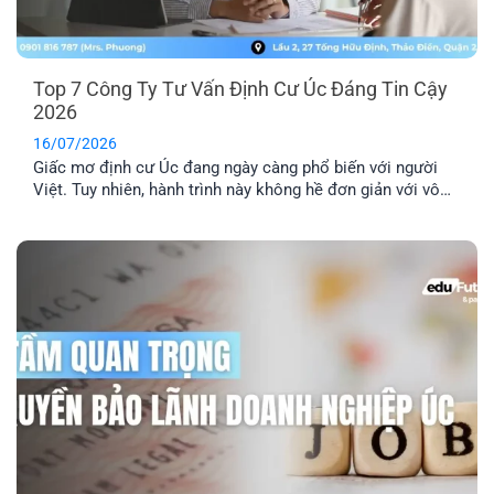
Top 7 Công Ty Tư Vấn Định Cư Úc Đáng Tin Cậy
2026
16/07/2026
Giấc mơ định cư Úc đang ngày càng phổ biến với người
Việt. Tuy nhiên, hành trình này không hề đơn giản với vô
số thủ tục pháp lý phức tạp. Lựa chọn một công ty tư vấn
định cư Úc uy tín là yếu tố then chốt để đảm bảo hồ sơ
của bạn được xử lý chính xác, nhanh chóng và hiệu quả.