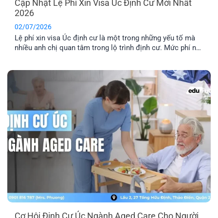
Cập Nhật Lệ Phí Xin Visa Úc Định Cư Mới Nhất
2026
02/07/2026
Lệ phí xin visa Úc định cư là một trong những yếu tố mà
nhiều anh chị quan tâm trong lộ trình định cư. Mức phí này
sẽ có sự thay đổi tùy theo từng năm. Cùng EFP tìm hiểu
chi tiết hệ thống lệ phí cho các diện visa lao động phổ
biến.
Cơ Hội Định Cư Úc Ngành Aged Care Cho Người