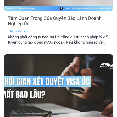
Tầm Quan Trọng Của Quyền Bảo Lãnh Doanh
Nghiệp Úc
16/07/2026
Không phải công ty nào tại Úc cũng đủ tư cách pháp lý để
tuyển dụng lao động nước ngoài. Nếu không hiểu rõ về
quyền bảo lãnh doanh nghiệp Úc, bạn rất dễ rơi vào bẫy
của những vị trí “ảo”. Đây là lý do bạn cần kiểm tra kỹ
doanh nghiệp, vị trí [...]