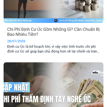
Chi Phí Định Cư Úc Gồm Những Gì? Cần Chuẩn Bị
Bao Nhiêu Tiền?
28/07/2026
Định cư Úc là kế hoạch lớn, vì vậy việc tính trước chi phí
định cư Úc sẽ giúp bạn chủ động hơn về tài chính và tránh
phát sinh những khoản ngoài dự kiến. Ngoài phí visa, bạn
còn cần dự trù thêm chi phí hồ sơ, tiếng Anh, thẩm định
tay nghề, vé [...]