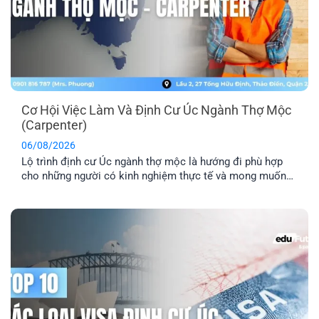
Cơ Hội Việc Làm Và Định Cư Úc Ngành Thợ Mộc
(Carpenter)
06/08/2026
Lộ trình định cư Úc ngành thợ mộc là hướng đi phù hợp
cho những người có kinh nghiệm thực tế và mong muốn
sang Úc sinh sống, làm việc lâu dài. Tuy nhiên, để tăng cơ
hội thành công, bạn cần hiểu rõ các yêu cầu về tay nghề,
lộ trình visa phù hợp [...]