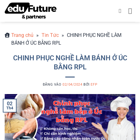
Bỏ
qua
nội
dung
Trang chủ
»
Tin Tức
»
CHINH PHỤC NGHỀ LÀM
BÁNH Ở ÚC BẰNG RPL
CHINH PHỤC NGHỀ LÀM BÁNH Ở ÚC
BẰNG RPL
ĐĂNG VÀO
02/04/2024
BỞI
EFP
02
Th4