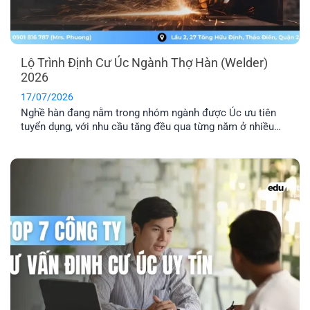
Lộ Trình Định Cư Úc Ngành Thợ Hàn (Welder)
2026
17/07/2026
Nghề hàn đang nằm trong nhóm ngành được Úc ưu tiên
tuyển dụng, với nhu cầu tăng đều qua từng năm ở nhiều
lĩnh vực công nghiệp. Nếu bạn đang tìm hiểu định cư Úc
ngành thợ hàn, bài viết này sẽ giúp bạn nắm rõ các loại
visa phù hợp, điều kiện cần và [...]