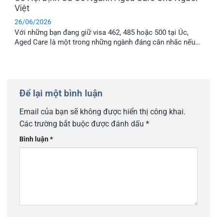
Việt
26/06/2026
Với những bạn đang giữ visa 462, 485 hoặc 500 tại Úc,
Aged Care là một trong những ngành đáng cân nhắc nếu
muốn tìm cơ hội làm việc lâu dài. Bài viết này sẽ giúp bạn
có thêm thông tin về lộ trình định cư Úc ngành Aged Care,
mức lương và cách chuẩn [...]
Để lại một bình luận
Email của bạn sẽ không được hiển thị công khai.
Các trường bắt buộc được đánh dấu
*
Bình luận
*