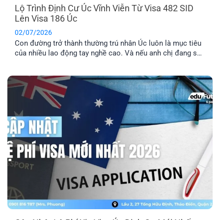
Lộ Trình Định Cư Úc Vĩnh Viễn Từ Visa 482 SID
Lên Visa 186 Úc
02/07/2026
Con đường trở thành thường trú nhân Úc luôn là mục tiêu
của nhiều lao động tay nghề cao. Và nếu anh chị đang sở
hữu visa 482 SID, anh chị đã đi được một nửa chặng
đường thành công. Bài viết này sẽ cung cấp cho anh chị lộ
trình chi tiết để chuyển đổi từ visa tạm trú này sang visa
186 Úc, mở ra cánh cửa định cư lâu dài.