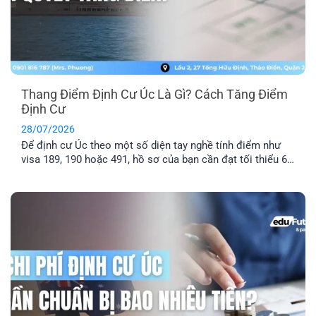
Thang Điểm Định Cư Úc Là Gì? Cách Tăng Điểm
Định Cư
28/07/2026
Để định cư Úc theo một số diện tay nghề tính điểm như
visa 189, 190 hoặc 491, hồ sơ của bạn cần đạt tối thiểu 65
điểm theo Points Test của Bộ Di trú Úc. Vậy thang điểm
định cư Úc là gì, cách tính điểm định cư Úc ra sao và bao
nhiêu [...]