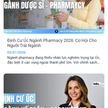
Định Cư Úc Ngành Pharmacy 2026: Cơ Hội Cho
Người Trái Ngành
03/07/2026
Ngành pharmacy đang thiếu nhân lực nghiêm trọng tại Úc,
đặc biệt ở các vùng ngoài thành phố lớn. Với chính sách
ưu tiên tuyển dụng và nhiều diện visa tay nghề phù hợp,
định cư Úc ngành pharmacy là lộ trình phù hợp với người
đang học ngành Dược, người trái ngành hoặc chưa [...]