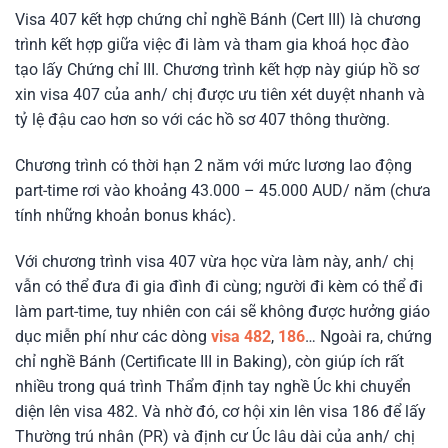
Visa 407 kết hợp chứng chỉ nghề Bánh (Cert III) là chương
trình kết hợp giữa việc đi làm và tham gia khoá học đào
tạo lấy Chứng chỉ III. Chương trình kết hợp này giúp hồ sơ
xin visa 407 của anh/ chị được ưu tiên xét duyệt nhanh và
tỷ lệ đậu cao hơn so với các hồ sơ 407 thông thường.
Chương trình có thời hạn 2 năm với mức lương lao động
part-time rơi vào khoảng 43.000 – 45.000 AUD/ năm (chưa
tính những khoản bonus khác).
Với chương trình visa 407 vừa học vừa làm này, anh/ chị
vẫn có thể đưa đi gia đình đi cùng; người đi kèm có thể đi
làm part-time, tuy nhiên con cái sẽ không được hưởng giáo
dục miễn phí như các dòng
visa 482
,
186
… Ngoài ra, chứng
chỉ nghề Bánh (Certificate III in Baking), còn giúp ích rất
nhiều trong quá trình Thẩm định tay nghề Úc khi chuyển
diện lên visa 482. Và nhờ đó, cơ hội xin lên visa 186 để lấy
Thường trú nhân (PR) và định cư Úc lâu dài của anh/ chị