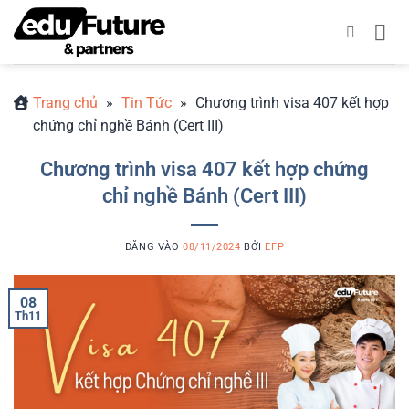
Bỏ
qua
nội
dung
Trang chủ
»
Tin Tức
»
Chương trình visa 407 kết hợp
chứng chỉ nghề Bánh (Cert III)
Chương trình visa 407 kết hợp chứng
chỉ nghề Bánh (Cert III)
ĐĂNG VÀO
08/11/2024
BỞI
EFP
08
Th11