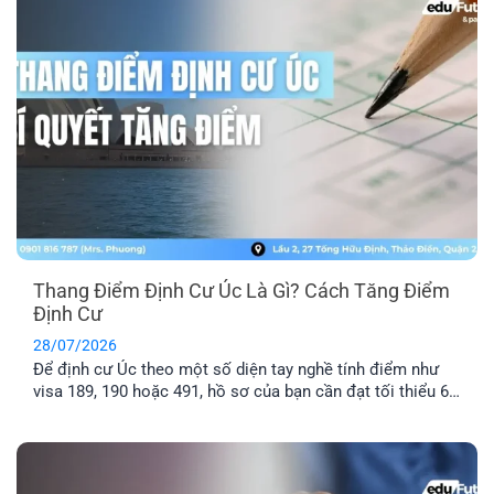
Thang Điểm Định Cư Úc Là Gì? Cách Tăng Điểm
Định Cư
28/07/2026
Để định cư Úc theo một số diện tay nghề tính điểm như
visa 189, 190 hoặc 491, hồ sơ của bạn cần đạt tối thiểu 65
điểm theo Points Test của Bộ Di trú Úc. Vậy thang điểm
định cư Úc là gì, cách tính điểm định cư Úc ra sao và bao
nhiêu [...]