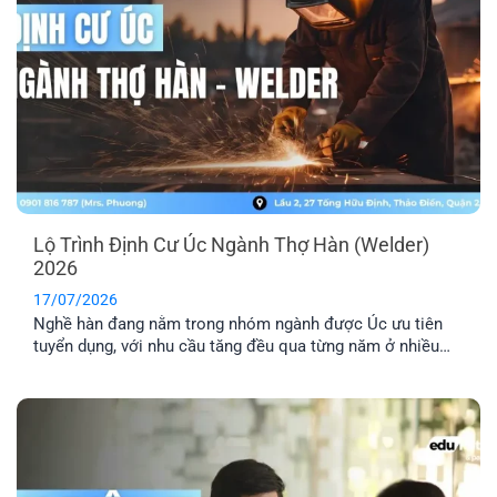
Lộ Trình Định Cư Úc Ngành Thợ Hàn (Welder)
2026
17/07/2026
Nghề hàn đang nằm trong nhóm ngành được Úc ưu tiên
tuyển dụng, với nhu cầu tăng đều qua từng năm ở nhiều
lĩnh vực công nghiệp. Nếu bạn đang tìm hiểu định cư Úc
ngành thợ hàn, bài viết này sẽ giúp bạn nắm rõ các loại
visa phù hợp, điều kiện cần và [...]