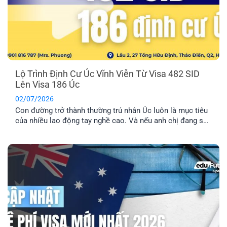
Lộ Trình Định Cư Úc Vĩnh Viễn Từ Visa 482 SID
Lên Visa 186 Úc
02/07/2026
Con đường trở thành thường trú nhân Úc luôn là mục tiêu
của nhiều lao động tay nghề cao. Và nếu anh chị đang sở
hữu visa 482 SID, anh chị đã đi được một nửa chặng
đường thành công. Bài viết này sẽ cung cấp cho anh chị lộ
trình chi tiết để chuyển đổi từ visa tạm trú này sang visa
186 Úc, mở ra cánh cửa định cư lâu dài.