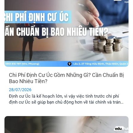
Chi Phí Định Cư Úc Gồm Những Gì? Cần Chuẩn Bị
Bao Nhiêu Tiền?
28/07/2026
Định cư Úc là kế hoạch lớn, vì vậy việc tính trước chi phí
định cư Úc sẽ giúp bạn chủ động hơn về tài chính và tránh
phát sinh những khoản ngoài dự kiến. Ngoài phí visa, bạn
còn cần dự trù thêm chi phí hồ sơ, tiếng Anh, thẩm định
tay nghề, vé [...]