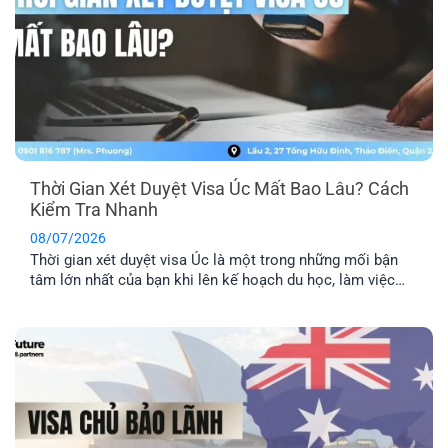
Thời Gian Xét Duyệt Visa Úc Mất Bao Lâu? Cách
Kiểm Tra Nhanh
08/07/2026
Thời gian xét duyệt visa Úc là một trong những mối bận
tâm lớn nhất của bạn khi lên kế hoạch du học, làm việc
hay định cư. Bài viết này sẽ giúp bạn nắm được mốc thời
gian tham khảo cho từng diện visa phổ biến, những yếu tố
khiến hồ sơ bị kéo [...]