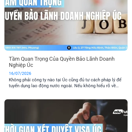
Tầm Quan Trọng Của Quyền Bảo Lãnh Doanh
Nghiệp Úc
16/07/2026
Không phải công ty nào tại Úc cũng đủ tư cách pháp lý để
tuyển dụng lao động nước ngoài. Nếu không hiểu rõ về
quyền bảo lãnh doanh nghiệp Úc, bạn rất dễ rơi vào bẫy
của những vị trí “ảo”. Đây là lý do bạn cần kiểm tra kỹ
doanh nghiệp, vị trí [...]