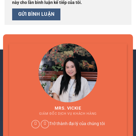
này cho lần bình luận kế tiếp của tôi.
MRS. VICKIE
GIÁM ĐỐC DỊCH VỤ KHÁCH HÀNG
Trở thành đại lý của chúng tôi