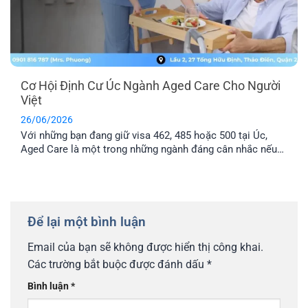
Cơ Hội Định Cư Úc Ngành Aged Care Cho Người
Việt
26/06/2026
Với những bạn đang giữ visa 462, 485 hoặc 500 tại Úc,
Aged Care là một trong những ngành đáng cân nhắc nếu
muốn tìm cơ hội làm việc lâu dài. Bài viết này sẽ giúp bạn
có thêm thông tin về lộ trình định cư Úc ngành Aged Care,
mức lương và cách chuẩn [...]
Để lại một bình luận
Email của bạn sẽ không được hiển thị công khai.
Các trường bắt buộc được đánh dấu
*
Bình luận
*