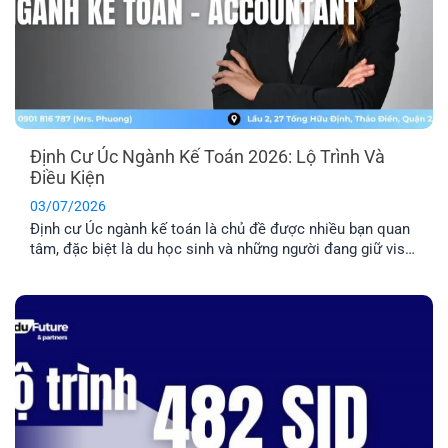
Định Cư Úc Ngành Kế Toán 2026: Lộ Trình Và
Điều Kiện
03/07/2026
Định cư Úc ngành kế toán là chủ đề được nhiều bạn quan
tâm, đặc biệt là du học sinh và những người đang giữ visa
485/500. Tuy nhiên, đây là nhóm ngành có tính cạnh tranh
cao nên bạn cần nắm rõ về điều kiện và lộ trình chi tiết
trước khi quyết định [...]