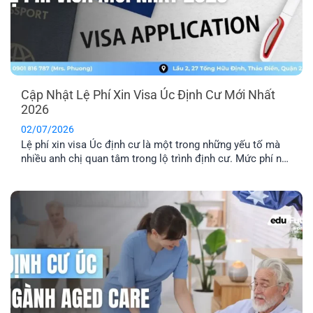
Cập Nhật Lệ Phí Xin Visa Úc Định Cư Mới Nhất
2026
02/07/2026
Lệ phí xin visa Úc định cư là một trong những yếu tố mà
nhiều anh chị quan tâm trong lộ trình định cư. Mức phí này
sẽ có sự thay đổi tùy theo từng năm. Cùng EFP tìm hiểu
chi tiết hệ thống lệ phí cho các diện visa lao động phổ
biến.