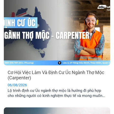
Cơ Hội Việc Làm Và Định Cư Úc Ngành Thợ Mộc
(Carpenter)
06/08/2026
Lộ trình định cư Úc ngành thợ mộc là hướng đi phù hợp
cho những người có kinh nghiệm thực tế và mong muốn
sang Úc sinh sống, làm việc lâu dài. Tuy nhiên, để tăng cơ
hội thành công, bạn cần hiểu rõ các yêu cầu về tay nghề,
lộ trình visa phù hợp [...]