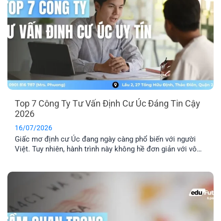
Top 7 Công Ty Tư Vấn Định Cư Úc Đáng Tin Cậy
2026
16/07/2026
Giấc mơ định cư Úc đang ngày càng phổ biến với người
Việt. Tuy nhiên, hành trình này không hề đơn giản với vô
số thủ tục pháp lý phức tạp. Lựa chọn một công ty tư vấn
định cư Úc uy tín là yếu tố then chốt để đảm bảo hồ sơ
của bạn được xử lý chính xác, nhanh chóng và hiệu quả.