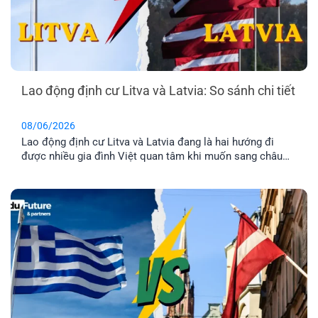
Lao động định cư Litva và Latvia: So sánh chi tiết
08/06/2026
Lao động định cư Litva và Latvia đang là hai hướng đi
được nhiều gia đình Việt quan tâm khi muốn sang châu
Âu làm việc và ổn định cuộc sống lâu dài. Tuy nhiên, dù
cùng thuộc khu vực Baltic và Liên minh châu Âu, mức
lương, chi phí sinh hoạt, môi trường sống [...]