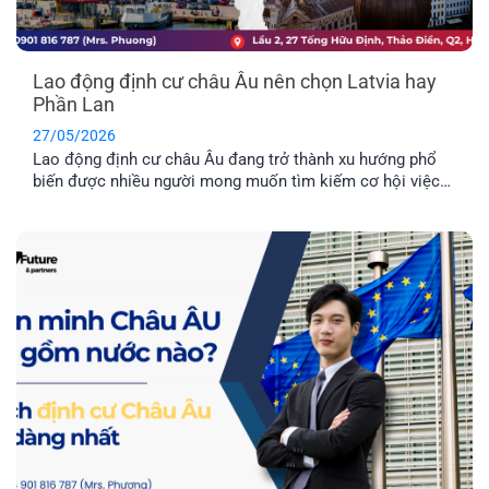
Lao động định cư châu Âu nên chọn Latvia hay
Phần Lan
27/05/2026
Lao động định cư châu Âu đang trở thành xu hướng phổ
biến được nhiều người mong muốn tìm kiếm cơ hội việc
làm ở nước ngoài và môi trường giáo dục tuyệt vời dành
cho con cái. Hai quốc gia được nhiều người quan tâm
nhất hiện nay là Latvia và Phần Lan. Mỗi địa điểm đều có
những ưu điểm riêng. Vậy đâu mới là nơi phù hợp nhất với
bạn?