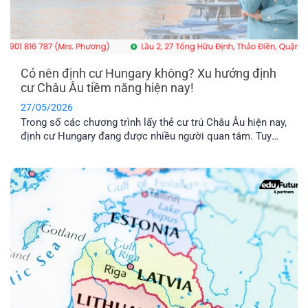
Có nên định cư Hungary không? Xu hướng định
cư Châu Âu tiềm năng hiện nay!
27/05/2026
Trong số các chương trình lấy thẻ cư trú Châu Âu hiện nay,
định cư Hungary đang được nhiều người quan tâm. Tuy
nhiên, chương trình này có thật sự khả thi không trong khi
chi phí được nhận xét là khá “vượt tầm với”. Hãy cùng tìm
hiểu qua bài viết dưới đây nhé!