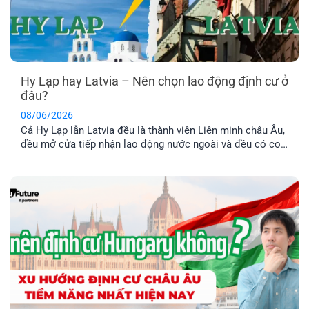
Hy Lạp hay Latvia – Nên chọn lao động định cư ở
đâu?
08/06/2026
Cả Hy Lạp lẫn Latvia đều là thành viên Liên minh châu Âu,
đều mở cửa tiếp nhận lao động nước ngoài và đều có con
đường dẫn đến định cư lâu dài. Tuy nhiên, nếu so sánh về
chi phí, điều kiện hồ sơ, mức thu nhập và khả năng ổn
định cuộc sống [...]