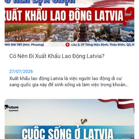
Có Nên Đi Xuất Khẩu Lao Động Latvia?
27/07/2026
Xuất khẩu lao động Latvia là việc người lao động di cư
sang quốc gia này để sinh sống và làm việc trong khoản
thời gian nhất định. Tuy nhiên, phương thức này chỉ phù
hợp cho những anh chị chưa có gia đình, hoặc không có
nhu cầu định cư. Vậy đâu mới là phương án định cư cho
cả gia đình tốt nhất? Cùng EFP tìm hiểu qua bài viết dưới
đây.