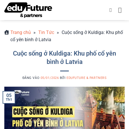
Bỏ
qua
nội
dung
Trang chủ
»
Tin Tức
»
Cuộc sống ở Kuldiga: Khu phố
cổ yên bình ở Latvia
Cuộc sống ở Kuldiga: Khu phố cổ yên
bình ở Latvia
ĐĂNG VÀO
05/01/2026
BỞI
EDUFUTURE & PARTNERS
05
Th1