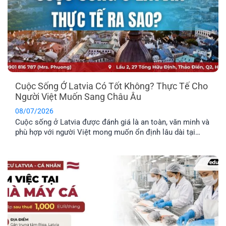
Cuộc Sống Ở Latvia Có Tốt Không? Thực Tế Cho
Người Việt Muốn Sang Châu Âu
08/07/2026
Cuộc sống ở Latvia được đánh giá là an toàn, văn minh và
phù hợp với người Việt mong muốn ổn định lâu dài tại
châu Âu. Trước khi đưa ra quyết định định cư tại một
quốc gia mới, bạn nên tìm hiểu rõ những đặc điểm nổi bật
về môi trường sống, văn hóa và phúc lợi dành riêng cho
công dân.