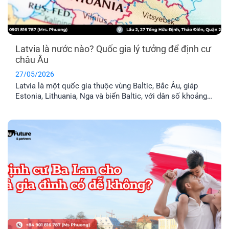
Latvia là nước nào? Quốc gia lý tưởng để định cư
châu Âu
27/05/2026
Latvia là một quốc gia thuộc vùng Baltic, Bắc Âu, giáp
Estonia, Lithuania, Nga và biển Baltic, với dân số khoảng
1,9 triệu người. Đây là thành viên chính thức của Liên minh
Châu Âu (EU) và khối Schengen, nghĩa là thẻ cư trú Latvia
cho phép anh chị tự do đi lại trong 29 [...]