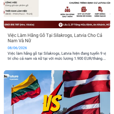
Việc Làm Hãng Gỗ Tại Silakrogs, Latvia Cho Cả
Nam Và Nữ
08/06/2026
Việc làm hãng gỗ tại Silakrogs, Latvia hiện đang tuyển 9 vị
trí cho cả nam và nữ tại với mức lương 1.900 EUR/tháng.
Công việc chủ yếu liên quan đến đóng gói sản phẩm gỗ,
thời gian làm việc cố định từ thứ Hai đến thứ Sáu. Đây là
lựa chọn phù hợp cho [...]