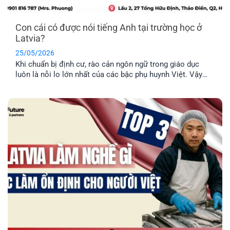
Con cái có được nói tiếng Anh tại trường học ở
Latvia?
25/05/2026
Khi chuẩn bị định cư, rào cản ngôn ngữ trong giáo dục
luôn là nỗi lo lớn nhất của các bậc phụ huynh Việt. Vậy
thực tế con cái có được nói tiếng Anh tại trường học ở
Latvia không, hay bắt buộc phải học hoàn toàn bằng tiếng
địa phương? EFP sẽ giải đáp [...]