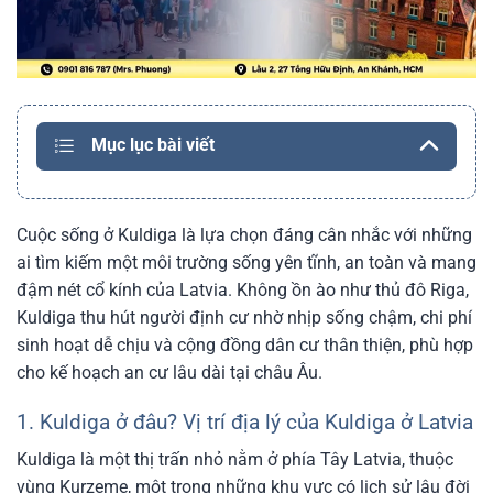
Mục lục bài viết
Cuộc sống ở Kuldiga là lựa chọn đáng cân nhắc với những
ai tìm kiếm một môi trường sống yên tĩnh, an toàn và mang
đậm nét cổ kính của Latvia. Không ồn ào như thủ đô Riga,
Kuldiga thu hút người định cư nhờ nhịp sống chậm, chi phí
sinh hoạt dễ chịu và cộng đồng dân cư thân thiện, phù hợp
cho kế hoạch an cư lâu dài tại châu Âu.
1. Kuldiga ở đâu? Vị trí địa lý của Kuldiga ở Latvia
Kuldiga là một thị trấn nhỏ nằm ở phía Tây Latvia, thuộc
vùng Kurzeme, một trong những khu vực có lịch sử lâu đời