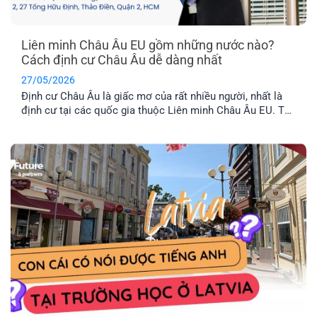
Liên minh Châu Âu EU gồm những nước nào?
Cách định cư Châu Âu dễ dàng nhất
27/05/2026
Định cư Châu Âu là giấc mơ của rất nhiều người, nhất là
định cư tại các quốc gia thuộc Liên minh Châu Âu EU. Tuy
nhiên, không phải nước Châu Âu nào cũng thuộc tổ chức
này. Vậy khối EU gồm những nước nào và đâu là chương
trình định cư Châu Âu dễ dàng nhất hiện nay? Hãy cùng
EFP tìm hiểu nhé!