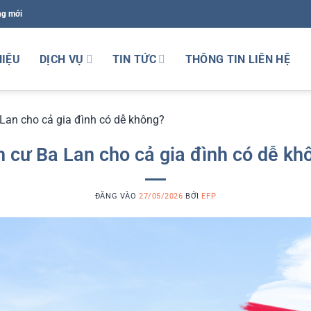
ng mới
HIỆU
DỊCH VỤ
TIN TỨC
THÔNG TIN LIÊN HỆ
Lan cho cả gia đình có dễ không?
h cư Ba Lan cho cả gia đình có dễ kh
ĐĂNG VÀO
27/05/2026
BỞI
EFP