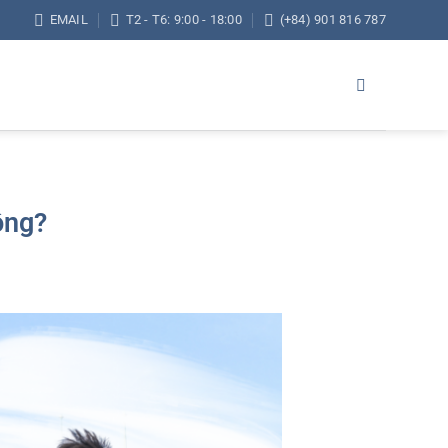
EMAIL
T2 - T6: 9:00 - 18:00
(+84) 901 816 787
ông?