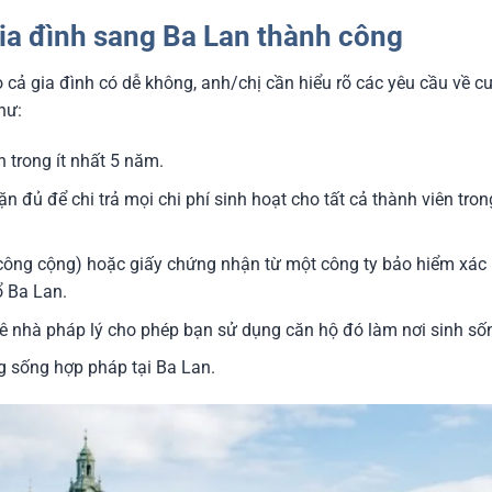
gia đình sang Ba Lan thành công
 cả gia đình có dễ không, anh/chị cần hiểu rõ các yêu cầu về cư
như:
n trong ít nhất 5 năm.
 đủ để chi trả mọi chi phí sinh hoạt cho tất cả thành viên tro
ế công cộng) hoặc giấy chứng nhận từ một công ty bảo hiểm xác 
ổ Ba Lan.
uê nhà pháp lý cho phép bạn sử dụng căn hộ đó làm nơi sinh số
g sống hợp pháp tại Ba Lan.