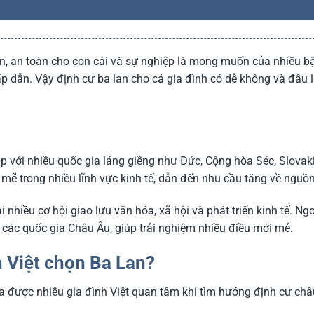
n, an toàn cho con cái và sự nghiệp là mong muốn của nhiều b
p dẫn. Vậy định cư ba lan cho cả gia đình có dễ không và đâu l
 với nhiều quốc gia láng giềng như Đức, Cộng hòa Séc, Slovakia
mẽ trong nhiều lĩnh vực kinh tế, dẫn đến nhu cầu tăng về nguồ
lại nhiều cơ hội giao lưu văn hóa, xã hội và phát triển kinh tế. N
 các quốc gia Châu Âu, giúp trải nghiệm nhiều điều mới mẻ.
h Việt chọn Ba Lan?
a được nhiều gia đình Việt quan tâm khi tìm hướng định cư ch