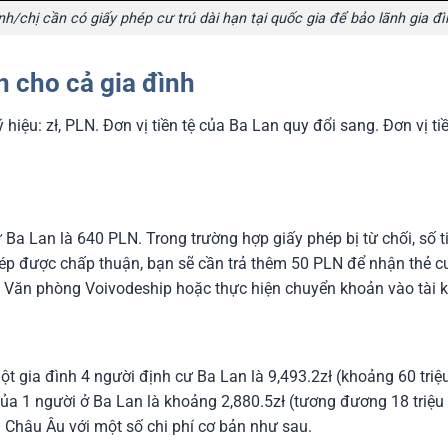
nh/chị cần có giấy phép cư trú dài hạn tại quốc gia để bảo lãnh gia đì
n cho cả gia đình
ý hiệu: zł, PLN. Đơn vị tiền tệ của Ba Lan quy đổi sang. Đơn vị ti
 Ba Lan là 640 PLN. Trong trường hợp giấy phép bị từ chối, số 
p được chấp thuận, bạn sẽ cần trả thêm 50 PLN để nhận thẻ cư
ủa Văn phòng Voivodeship hoặc thực hiện chuyển khoản vào tài
t gia đình 4 người định cư Ba Lan là 9,493.2zł (khoảng 60 triệ
của 1 người ở Ba Lan là khoảng 2,880.5zł (tương đương 18 triệ
m Châu Âu với một số chi phí cơ bản như sau.