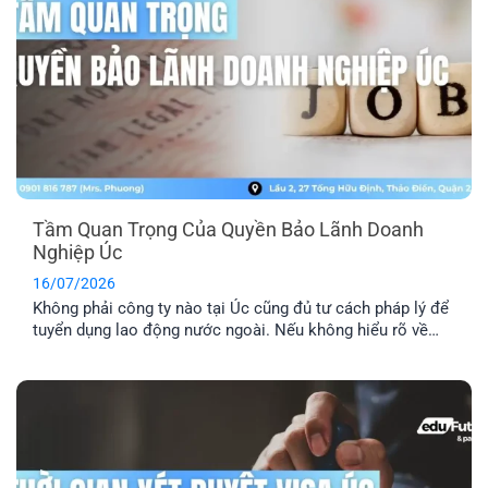
Tầm Quan Trọng Của Quyền Bảo Lãnh Doanh
Nghiệp Úc
16/07/2026
Không phải công ty nào tại Úc cũng đủ tư cách pháp lý để
tuyển dụng lao động nước ngoài. Nếu không hiểu rõ về
quyền bảo lãnh doanh nghiệp Úc, bạn rất dễ rơi vào bẫy
của những vị trí “ảo”. Đây là lý do bạn cần kiểm tra kỹ
doanh nghiệp, vị trí [...]