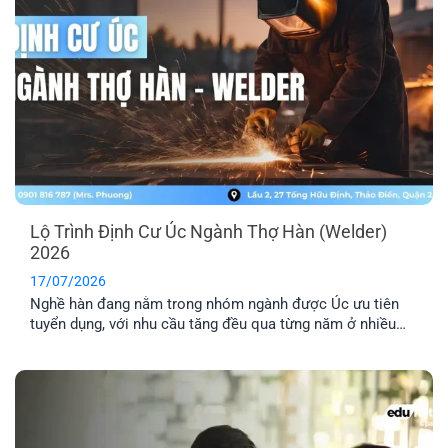
Lộ Trình Định Cư Úc Ngành Thợ Hàn (Welder)
2026
17/07/2026
Nghề hàn đang nằm trong nhóm ngành được Úc ưu tiên
tuyển dụng, với nhu cầu tăng đều qua từng năm ở nhiều
lĩnh vực công nghiệp. Nếu bạn đang tìm hiểu định cư Úc
ngành thợ hàn, bài viết này sẽ giúp bạn nắm rõ các loại
visa phù hợp, điều kiện cần và [...]