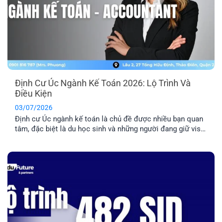
Định Cư Úc Ngành Kế Toán 2026: Lộ Trình Và
Điều Kiện
03/07/2026
Định cư Úc ngành kế toán là chủ đề được nhiều bạn quan
tâm, đặc biệt là du học sinh và những người đang giữ visa
485/500. Tuy nhiên, đây là nhóm ngành có tính cạnh tranh
cao nên bạn cần nắm rõ về điều kiện và lộ trình chi tiết
trước khi quyết định [...]