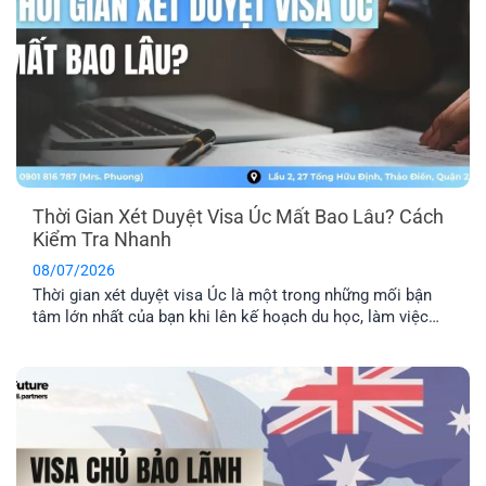
Thời Gian Xét Duyệt Visa Úc Mất Bao Lâu? Cách
Kiểm Tra Nhanh
08/07/2026
Thời gian xét duyệt visa Úc là một trong những mối bận
tâm lớn nhất của bạn khi lên kế hoạch du học, làm việc
hay định cư. Bài viết này sẽ giúp bạn nắm được mốc thời
gian tham khảo cho từng diện visa phổ biến, những yếu tố
khiến hồ sơ bị kéo [...]