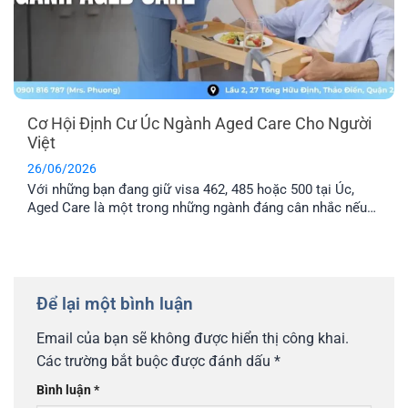
Cơ Hội Định Cư Úc Ngành Aged Care Cho Người
Việt
26/06/2026
Với những bạn đang giữ visa 462, 485 hoặc 500 tại Úc,
Aged Care là một trong những ngành đáng cân nhắc nếu
muốn tìm cơ hội làm việc lâu dài. Bài viết này sẽ giúp bạn
có thêm thông tin về lộ trình định cư Úc ngành Aged Care,
mức lương và cách chuẩn [...]
Để lại một bình luận
Email của bạn sẽ không được hiển thị công khai.
Các trường bắt buộc được đánh dấu
*
Bình luận
*