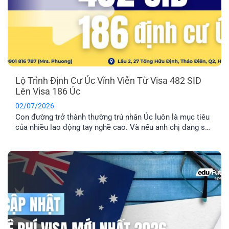
Lộ Trình Định Cư Úc Vĩnh Viễn Từ Visa 482 SID
Lên Visa 186 Úc
02/07/2026
Con đường trở thành thường trú nhân Úc luôn là mục tiêu
của nhiều lao động tay nghề cao. Và nếu anh chị đang sở
hữu visa 482 SID, anh chị đã đi được một nửa chặng
đường thành công. Bài viết này sẽ cung cấp cho anh chị lộ
trình chi tiết để chuyển đổi từ visa tạm trú này sang visa
186 Úc, mở ra cánh cửa định cư lâu dài.