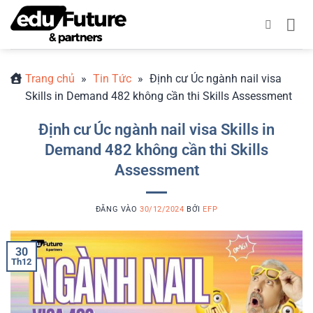
Bỏ
qua
nội
dung
Trang chủ
»
Tin Tức
»
Định cư Úc ngành nail visa
Skills in Demand 482 không cần thi Skills Assessment
Định cư Úc ngành nail visa Skills in
Demand 482 không cần thi Skills
Assessment
ĐĂNG VÀO
30/12/2024
BỞI
EFP
30
Th12