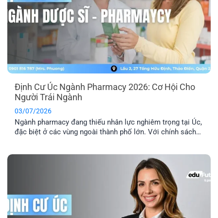
Định Cư Úc Ngành Pharmacy 2026: Cơ Hội Cho
Người Trái Ngành
03/07/2026
Ngành pharmacy đang thiếu nhân lực nghiêm trọng tại Úc,
đặc biệt ở các vùng ngoài thành phố lớn. Với chính sách
ưu tiên tuyển dụng và nhiều diện visa tay nghề phù hợp,
định cư Úc ngành pharmacy là lộ trình phù hợp với người
đang học ngành Dược, người trái ngành hoặc chưa [...]