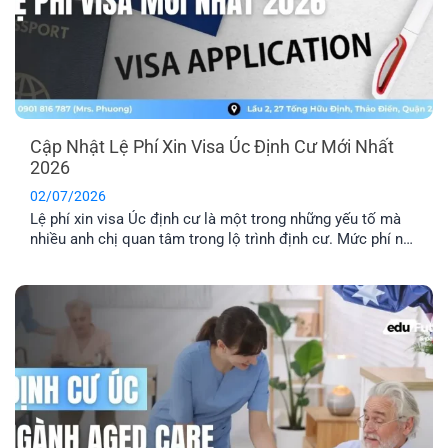
Cập Nhật Lệ Phí Xin Visa Úc Định Cư Mới Nhất
2026
02/07/2026
Lệ phí xin visa Úc định cư là một trong những yếu tố mà
nhiều anh chị quan tâm trong lộ trình định cư. Mức phí này
sẽ có sự thay đổi tùy theo từng năm. Cùng EFP tìm hiểu
chi tiết hệ thống lệ phí cho các diện visa lao động phổ
biến.