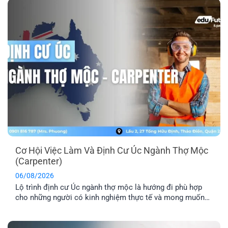
Cơ Hội Việc Làm Và Định Cư Úc Ngành Thợ Mộc
(Carpenter)
06/08/2026
Lộ trình định cư Úc ngành thợ mộc là hướng đi phù hợp
cho những người có kinh nghiệm thực tế và mong muốn
sang Úc sinh sống, làm việc lâu dài. Tuy nhiên, để tăng cơ
hội thành công, bạn cần hiểu rõ các yêu cầu về tay nghề,
lộ trình visa phù hợp [...]