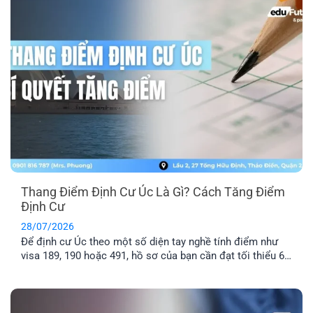
Thang Điểm Định Cư Úc Là Gì? Cách Tăng Điểm
Định Cư
28/07/2026
Để định cư Úc theo một số diện tay nghề tính điểm như
visa 189, 190 hoặc 491, hồ sơ của bạn cần đạt tối thiểu 65
điểm theo Points Test của Bộ Di trú Úc. Vậy thang điểm
định cư Úc là gì, cách tính điểm định cư Úc ra sao và bao
nhiêu [...]