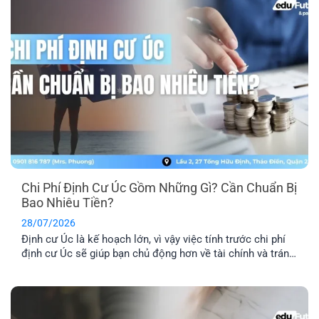
Chi Phí Định Cư Úc Gồm Những Gì? Cần Chuẩn Bị
Bao Nhiêu Tiền?
28/07/2026
Định cư Úc là kế hoạch lớn, vì vậy việc tính trước chi phí
định cư Úc sẽ giúp bạn chủ động hơn về tài chính và tránh
phát sinh những khoản ngoài dự kiến. Ngoài phí visa, bạn
còn cần dự trù thêm chi phí hồ sơ, tiếng Anh, thẩm định
tay nghề, vé [...]