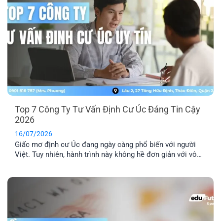
Top 7 Công Ty Tư Vấn Định Cư Úc Đáng Tin Cậy
2026
16/07/2026
Giấc mơ định cư Úc đang ngày càng phổ biến với người
Việt. Tuy nhiên, hành trình này không hề đơn giản với vô
số thủ tục pháp lý phức tạp. Lựa chọn một công ty tư vấn
định cư Úc uy tín là yếu tố then chốt để đảm bảo hồ sơ
của bạn được xử lý chính xác, nhanh chóng và hiệu quả.