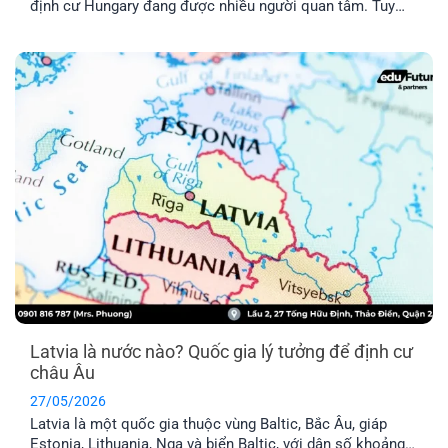
định cư Hungary đang được nhiều người quan tâm. Tuy
nhiên, chương trình này có thật sự khả thi không trong khi
chi phí được nhận xét là khá “vượt tầm với”. Hãy cùng tìm
hiểu qua bài viết dưới đây nhé!
Latvia là nước nào? Quốc gia lý tưởng để định cư
châu Âu
27/05/2026
Latvia là một quốc gia thuộc vùng Baltic, Bắc Âu, giáp
Estonia, Lithuania, Nga và biển Baltic, với dân số khoảng