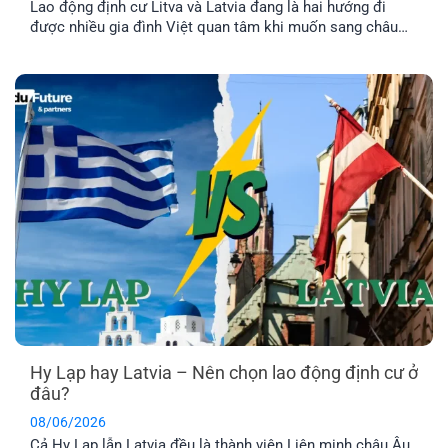
Lao động định cư Litva và Latvia đang là hai hướng đi
được nhiều gia đình Việt quan tâm khi muốn sang châu
Âu làm việc và ổn định cuộc sống lâu dài. Tuy nhiên, dù
cùng thuộc khu vực Baltic và Liên minh châu Âu, mức
lương, chi phí sinh hoạt, môi trường sống [...]
Hy Lạp hay Latvia – Nên chọn lao động định cư ở
đâu?
08/06/2026
Cả Hy Lạp lẫn Latvia đều là thành viên Liên minh châu Âu,