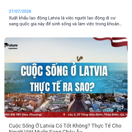
27/07/2026
Xuất khẩu lao động Latvia là việc người lao động di cư
sang quốc gia này để sinh sống và làm việc trong khoản
thời gian nhất định. Tuy nhiên, phương thức này chỉ phù
hợp cho những anh chị chưa có gia đình, hoặc không có
nhu cầu định cư. Vậy đâu mới là phương án định cư cho
cả gia đình tốt nhất? Cùng EFP tìm hiểu qua bài viết dưới
đây.
Cuộc Sống Ở Latvia Có Tốt Không? Thực Tế Cho
Người Việt Muốn Sang Châu Âu