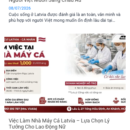
08/07/2026
Cuộc sống ở Latvia được đánh giá là an toàn, văn minh và
phù hợp với người Việt mong muốn ổn định lâu dài tại
châu Âu. Trước khi đưa ra quyết định định cư tại một
quốc gia mới, bạn nên tìm hiểu rõ những đặc điểm nổi bật
về môi trường sống, văn hóa và phúc lợi dành riêng cho
công dân.
Việc Làm Nhà Máy Cá Latvia – Lựa Chọn Lý
Tưởng Cho Lao Động Nữ