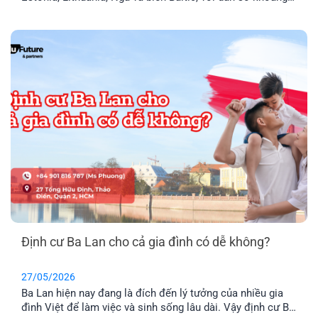
1,9 triệu người. Đây là thành viên chính thức của Liên minh
Châu Âu (EU) và khối Schengen, nghĩa là thẻ cư trú Latvia
cho phép anh chị tự do đi lại trong 29 [...]
Định cư Ba Lan cho cả gia đình có dễ không?
27/05/2026
Ba Lan hiện nay đang là đích đến lý tưởng của nhiều gia
đình Việt để làm việc và sinh sống lâu dài. Vậy định cư Ba