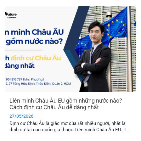
cho con cái. Hai quốc gia được nhiều người quan tâm
nhất hiện nay là Latvia và Phần Lan. Mỗi địa điểm đều có
những ưu điểm riêng. Vậy đâu mới là nơi phù hợp nhất với
bạn?
Liên minh Châu Âu EU gồm những nước nào?
Cách định cư Châu Âu dễ dàng nhất
27/05/2026
Định cư Châu Âu là giấc mơ của rất nhiều người, nhất là
định cư tại các quốc gia thuộc Liên minh Châu Âu EU. Tuy
nhiên, không phải nước Châu Âu nào cũng thuộc tổ chức