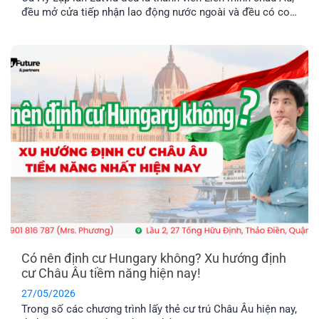
đều mở cửa tiếp nhận lao động nước ngoài và đều có con
đường dẫn đến định cư lâu dài. Tuy nhiên, nếu so sánh về
chi phí, điều kiện hồ sơ, mức thu nhập và khả năng ổn
định cuộc sống [...]
Có nên định cư Hungary không? Xu hướng định
cư Châu Âu tiềm năng hiện nay!
27/05/2026
Trong số các chương trình lấy thẻ cư trú Châu Âu hiện nay,