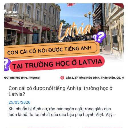
này. Vậy khối EU gồm những nước nào và đâu là chương
trình định cư Châu Âu dễ dàng nhất hiện nay? Hãy cùng
EFP tìm hiểu nhé!
Con cái có được nói tiếng Anh tại trường học ở
Latvia?
25/05/2026
Khi chuẩn bị định cư, rào cản ngôn ngữ trong giáo dục
luôn là nỗi lo lớn nhất của các bậc phụ huynh Việt. Vậy
thực tế con cái có được nói tiếng Anh tại trường học ở
Latvia không, hay bắt buộc phải học hoàn toàn bằng tiếng