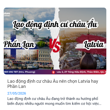
Lan có dễ không? Chi phí định và điều kiện định cư như
thế nào? Hãy cùng tìm hiểu qua bài viết dưới đây nhé.
Lao động định cư châu Âu nên chọn Latvia hay
Phần Lan
27/05/2026
Lao động định cư châu Âu đang trở thành xu hướng phổ
biến được nhiều người mong muốn tìm kiếm cơ hội việc
làm ở nước ngoài và môi trường giáo dục tuyệt vời dành