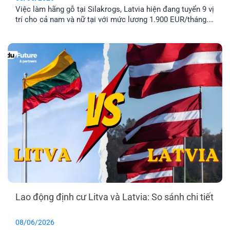
Việc làm hãng gỗ tại Silakrogs, Latvia hiện đang tuyển 9 vị
trí cho cả nam và nữ tại với mức lương 1.900 EUR/tháng.
Công việc chủ yếu liên quan đến đóng gói sản phẩm gỗ,
thời gian làm việc cố định từ thứ Hai đến thứ Sáu. Đây là
lựa chọn phù hợp cho [...]
Lao động định cư Litva và Latvia: So sánh chi tiết
08/06/2026