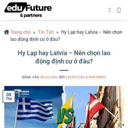
Bỏ
qua
nội
dung
Trang chủ
»
Tin Tức
»
Hy Lạp hay Latvia – Nên chọn
lao động định cư ở đâu?
Hy Lạp hay Latvia – Nên chọn lao
động định cư ở đâu?
ĐĂNG VÀO
08/06/2026
BỞI
EDUFUTURE & PARTNERS
08
Th6