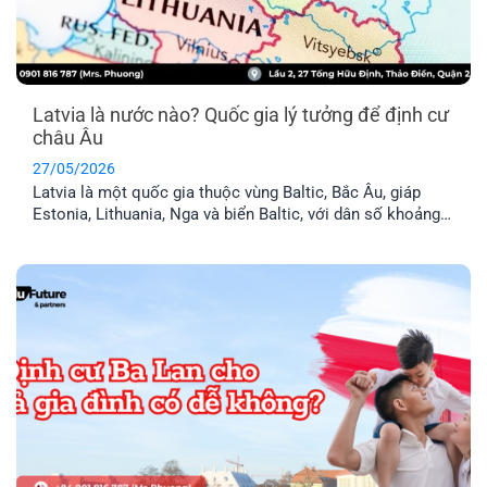
Latvia là nước nào? Quốc gia lý tưởng để định cư
châu Âu
27/05/2026
Latvia là một quốc gia thuộc vùng Baltic, Bắc Âu, giáp
Estonia, Lithuania, Nga và biển Baltic, với dân số khoảng
1,9 triệu người. Đây là thành viên chính thức của Liên minh
Châu Âu (EU) và khối Schengen, nghĩa là thẻ cư trú Latvia
cho phép anh chị tự do đi lại trong 29 [...]