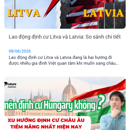
Lao động định cư Litva và Latvia: So sánh chi tiết
08/06/2026
Lao động định cư Litva và Latvia đang là hai hướng đi
được nhiều gia đình Việt quan tâm khi muốn sang châu
Âu làm việc và ổn định cuộc sống lâu dài. Tuy nhiên, dù
cùng thuộc khu vực Baltic và Liên minh châu Âu, mức
lương, chi phí sinh hoạt, môi trường sống [...]