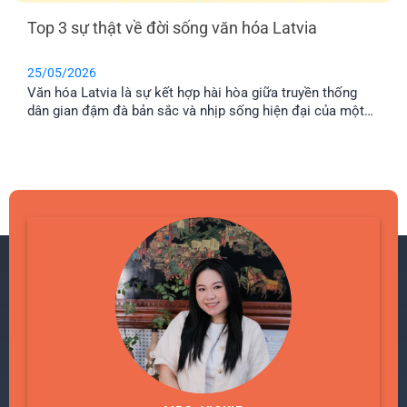
Top 3 sự thật về đời sống văn hóa Latvia
25/05/2026
Văn hóa Latvia là sự kết hợp hài hòa giữa truyền thống
dân gian đậm đà bản sắc và nhịp sống hiện đại của một
quốc gia châu Âu phát triển. Đối với những ai đang quan
tâm đến định cư tại đây, việc tìm hiểu văn hóa địa phương
sẽ giúp quá trình hòa nhập diễn ra dễ dàng hơn, đặc biệt là
với cộng đồng người Việt ở Latvia đang ngày càng mở
rộng.