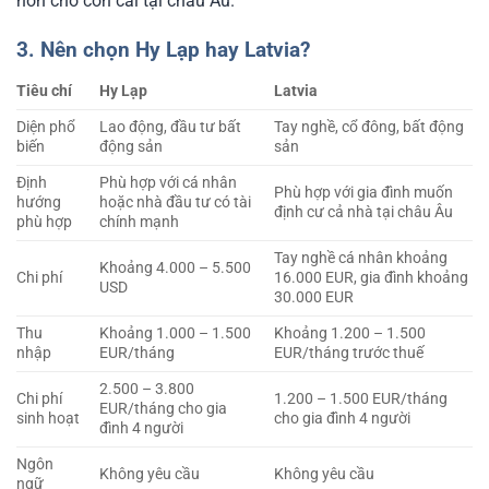
hơn cho con cái tại châu Âu.
3. Nên chọn Hy Lạp hay Latvia?
Tiêu chí
Hy Lạp
Latvia
Diện phổ
Lao động, đầu tư bất
Tay nghề, cổ đông, bất động
biến
động sản
sản
Định
Phù hợp với cá nhân
Phù hợp với gia đình muốn
hướng
hoặc nhà đầu tư có tài
định cư cả nhà tại châu Âu
phù hợp
chính mạnh
Tay nghề cá nhân khoảng
Khoảng 4.000 – 5.500
Chi phí
16.000 EUR, gia đình khoảng
USD
30.000 EUR
Thu
Khoảng 1.000 – 1.500
Khoảng 1.200 – 1.500
nhập
EUR/tháng
EUR/tháng trước thuế
2.500 – 3.800
Chi phí
1.200 – 1.500 EUR/tháng
EUR/tháng cho gia
sinh hoạt
cho gia đình 4 người
đình 4 người
Ngôn
Không yêu cầu
Không yêu cầu
ngữ