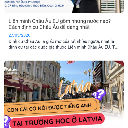
Liên minh Châu Âu EU gồm những nước nào?
Cách định cư Châu Âu dễ dàng nhất
27/05/2026
Định cư Châu Âu là giấc mơ của rất nhiều người, nhất là
định cư tại các quốc gia thuộc Liên minh Châu Âu EU. Tuy
nhiên, không phải nước Châu Âu nào cũng thuộc tổ chức
này. Vậy khối EU gồm những nước nào và đâu là chương
trình định cư Châu Âu dễ dàng nhất hiện nay? Hãy cùng
EFP tìm hiểu nhé!