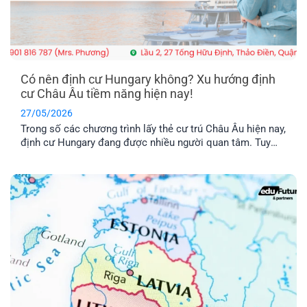
Có nên định cư Hungary không? Xu hướng định
cư Châu Âu tiềm năng hiện nay!
27/05/2026
Trong số các chương trình lấy thẻ cư trú Châu Âu hiện nay,
định cư Hungary đang được nhiều người quan tâm. Tuy
nhiên, chương trình này có thật sự khả thi không trong khi
chi phí được nhận xét là khá “vượt tầm với”. Hãy cùng tìm
hiểu qua bài viết dưới đây nhé!