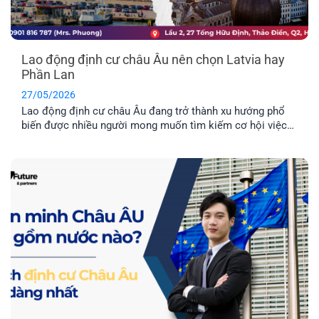
Lao động định cư châu Âu nên chọn Latvia hay
Phần Lan
27/05/2026
Lao động định cư châu Âu đang trở thành xu hướng phổ
biến được nhiều người mong muốn tìm kiếm cơ hội việc
làm ở nước ngoài và môi trường giáo dục tuyệt vời dành
cho con cái. Hai quốc gia được nhiều người quan tâm
nhất hiện nay là Latvia và Phần Lan. Mỗi địa điểm đều có
những ưu điểm riêng. Vậy đâu mới là nơi phù hợp nhất với
bạn?