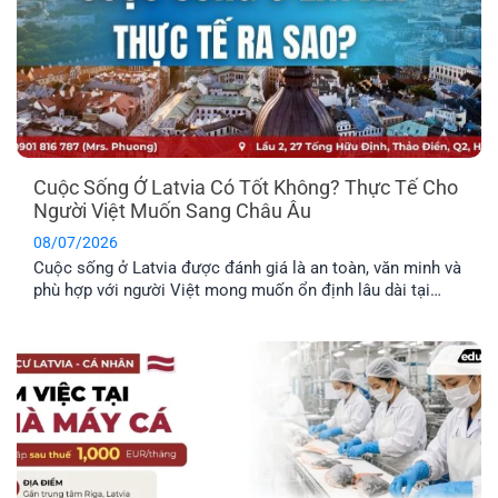
Cuộc Sống Ở Latvia Có Tốt Không? Thực Tế Cho
Người Việt Muốn Sang Châu Âu
08/07/2026
Cuộc sống ở Latvia được đánh giá là an toàn, văn minh và
phù hợp với người Việt mong muốn ổn định lâu dài tại
châu Âu. Trước khi đưa ra quyết định định cư tại một
quốc gia mới, bạn nên tìm hiểu rõ những đặc điểm nổi bật
về môi trường sống, văn hóa và phúc lợi dành riêng cho
công dân.