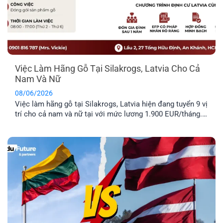
Việc Làm Hãng Gỗ Tại Silakrogs, Latvia Cho Cả
Nam Và Nữ
08/06/2026
Việc làm hãng gỗ tại Silakrogs, Latvia hiện đang tuyển 9 vị
trí cho cả nam và nữ tại với mức lương 1.900 EUR/tháng.
Công việc chủ yếu liên quan đến đóng gói sản phẩm gỗ,
thời gian làm việc cố định từ thứ Hai đến thứ Sáu. Đây là
lựa chọn phù hợp cho [...]