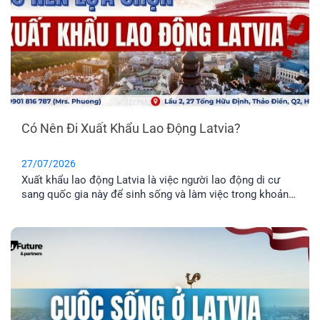
Có Nên Đi Xuất Khẩu Lao Động Latvia?
27/07/2026
Xuất khẩu lao động Latvia là việc người lao động di cư
sang quốc gia này để sinh sống và làm việc trong khoản
thời gian nhất định. Tuy nhiên, phương thức này chỉ phù
hợp cho những anh chị chưa có gia đình, hoặc không có
nhu cầu định cư. Vậy đâu mới là phương án định cư cho
cả gia đình tốt nhất? Cùng EFP tìm hiểu qua bài viết dưới
đây.