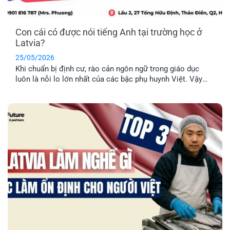
Con cái có được nói tiếng Anh tại trường học ở
Latvia?
25/05/2026
Khi chuẩn bị định cư, rào cản ngôn ngữ trong giáo dục
luôn là nỗi lo lớn nhất của các bậc phụ huynh Việt. Vậy
thực tế con cái có được nói tiếng Anh tại trường học ở
Latvia không, hay bắt buộc phải học hoàn toàn bằng tiếng
địa phương? EFP sẽ giải đáp [...]