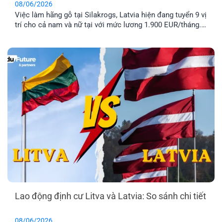
08/06/2026
Việc làm hãng gỗ tại Silakrogs, Latvia hiện đang tuyển 9 vị
trí cho cả nam và nữ tại với mức lương 1.900 EUR/tháng.
Công việc chủ yếu liên quan đến đóng gói sản phẩm gỗ,
thời gian làm việc cố định từ thứ Hai đến thứ Sáu. Đây là
lựa chọn phù hợp cho [...]
Lao động định cư Litva và Latvia: So sánh chi tiết
08/06/2026