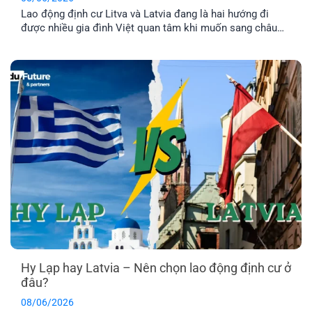
Lao động định cư Litva và Latvia đang là hai hướng đi
được nhiều gia đình Việt quan tâm khi muốn sang châu
Âu làm việc và ổn định cuộc sống lâu dài. Tuy nhiên, dù
cùng thuộc khu vực Baltic và Liên minh châu Âu, mức
lương, chi phí sinh hoạt, môi trường sống [...]
Hy Lạp hay Latvia – Nên chọn lao động định cư ở
đâu?
08/06/2026