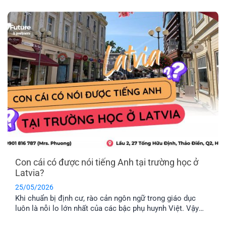
này. Vậy khối EU gồm những nước nào và đâu là chương
trình định cư Châu Âu dễ dàng nhất hiện nay? Hãy cùng
EFP tìm hiểu nhé!
Con cái có được nói tiếng Anh tại trường học ở
Latvia?
25/05/2026
Khi chuẩn bị định cư, rào cản ngôn ngữ trong giáo dục
luôn là nỗi lo lớn nhất của các bậc phụ huynh Việt. Vậy
thực tế con cái có được nói tiếng Anh tại trường học ở