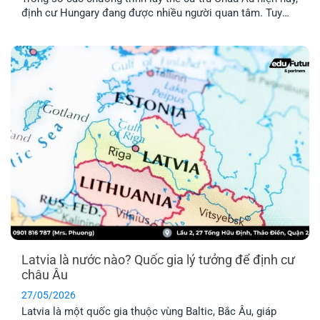
định cư Hungary đang được nhiều người quan tâm. Tuy
nhiên, chương trình này có thật sự khả thi không trong khi
chi phí được nhận xét là khá “vượt tầm với”. Hãy cùng tìm
hiểu qua bài viết dưới đây nhé!
Latvia là nước nào? Quốc gia lý tưởng để định cư
châu Âu
27/05/2026
Latvia là một quốc gia thuộc vùng Baltic, Bắc Âu, giáp