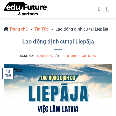
Bỏ
qua
nội
dung
Trang chủ
»
Tin Tức
»
Lao động định cư tại Liepāja
Lao động định cư tại Liepāja
ĐĂNG VÀO
14/05/2026
BỞI
EDUFUTURE & PARTNERS
14
Th5