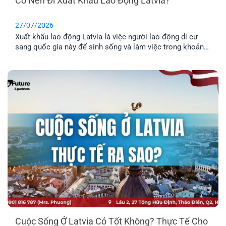
Có Nên Đi Xuất Khẩu Lao Động Latvia?
27/07/2026
Xuất khẩu lao động Latvia là việc người lao động di cư
sang quốc gia này để sinh sống và làm việc trong khoản
thời gian nhất định. Tuy nhiên, phương thức này chỉ phù
hợp cho những anh chị chưa có gia đình, hoặc không có
nhu cầu định cư. Vậy đâu mới là phương án định cư cho
cả gia đình tốt nhất? Cùng EFP tìm hiểu qua bài viết dưới
đây.
Cuộc Sống Ở Latvia Có Tốt Không? Thực Tế Cho