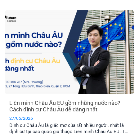
làm ở nước ngoài và môi trường giáo dục tuyệt vời dành
cho con cái. Hai quốc gia được nhiều người quan tâm
nhất hiện nay là Latvia và Phần Lan. Mỗi địa điểm đều có
những ưu điểm riêng. Vậy đâu mới là nơi phù hợp nhất với
bạn?
Liên minh Châu Âu EU gồm những nước nào?
Cách định cư Châu Âu dễ dàng nhất
27/05/2026
Định cư Châu Âu là giấc mơ của rất nhiều người, nhất là
định cư tại các quốc gia thuộc Liên minh Châu Âu EU. Tuy
nhiên, không phải nước Châu Âu nào cũng thuộc tổ chức