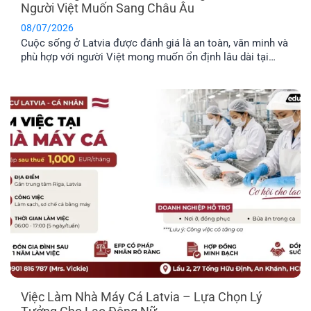
Người Việt Muốn Sang Châu Âu
08/07/2026
Cuộc sống ở Latvia được đánh giá là an toàn, văn minh và
phù hợp với người Việt mong muốn ổn định lâu dài tại
châu Âu. Trước khi đưa ra quyết định định cư tại một
quốc gia mới, bạn nên tìm hiểu rõ những đặc điểm nổi bật
về môi trường sống, văn hóa và phúc lợi dành riêng cho
công dân.
Việc Làm Nhà Máy Cá Latvia – Lựa Chọn Lý