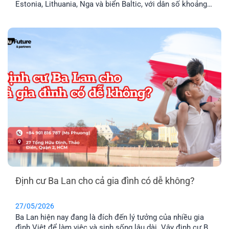
Estonia, Lithuania, Nga và biển Baltic, với dân số khoảng
1,9 triệu người. Đây là thành viên chính thức của Liên minh
Châu Âu (EU) và khối Schengen, nghĩa là thẻ cư trú Latvia
cho phép anh chị tự do đi lại trong 29 [...]
Định cư Ba Lan cho cả gia đình có dễ không?
27/05/2026
Ba Lan hiện nay đang là đích đến lý tưởng của nhiều gia
đình Việt để làm việc và sinh sống lâu dài. Vậy định cư Ba