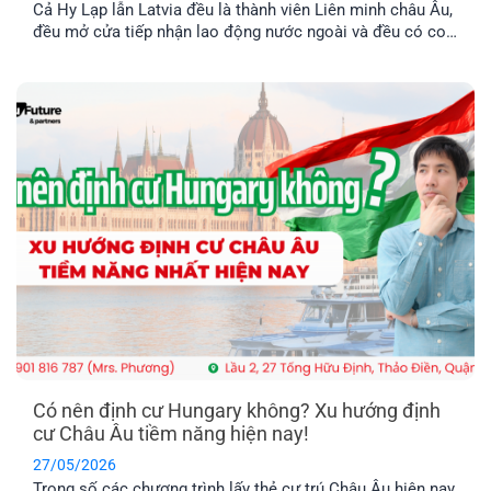
Cả Hy Lạp lẫn Latvia đều là thành viên Liên minh châu Âu,
đều mở cửa tiếp nhận lao động nước ngoài và đều có con
đường dẫn đến định cư lâu dài. Tuy nhiên, nếu so sánh về
chi phí, điều kiện hồ sơ, mức thu nhập và khả năng ổn
định cuộc sống [...]
Có nên định cư Hungary không? Xu hướng định
cư Châu Âu tiềm năng hiện nay!
27/05/2026
Trong số các chương trình lấy thẻ cư trú Châu Âu hiện nay,