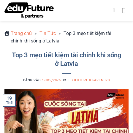
Bỏ
qua
nội
dung
Trang chủ
»
Tin Tức
»
Top 3 mẹo tiết kiệm tài
chính khi sống ở Latvia
Top 3 mẹo tiết kiệm tài chính khi sống
ở Latvia
ĐĂNG VÀO
19/05/2026
BỞI
EDUFUTURE & PARTNERS
19
Th5