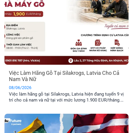
Việc Làm Hãng Gỗ Tại Silakrogs, Latvia Cho Cả
Nam Và Nữ
08/06/2026
Việc làm hãng gỗ tại Silakrogs, Latvia hiện đang tuyển 9 vị
trí cho cả nam và nữ tại với mức lương 1.900 EUR/tháng.
Công việc chủ yếu liên quan đến đóng gói sản phẩm gỗ,
thời gian làm việc cố định từ thứ Hai đến thứ Sáu. Đây là
lựa chọn phù hợp cho [...]