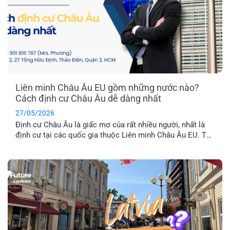
Liên minh Châu Âu EU gồm những nước nào?
Cách định cư Châu Âu dễ dàng nhất
27/05/2026
Định cư Châu Âu là giấc mơ của rất nhiều người, nhất là
định cư tại các quốc gia thuộc Liên minh Châu Âu EU. Tuy
nhiên, không phải nước Châu Âu nào cũng thuộc tổ chức
này. Vậy khối EU gồm những nước nào và đâu là chương
trình định cư Châu Âu dễ dàng nhất hiện nay? Hãy cùng
EFP tìm hiểu nhé!