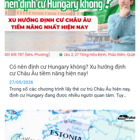
Có nên định cư Hungary không? Xu hướng định
cư Châu Âu tiềm năng hiện nay!
27/05/2026
Trong số các chương trình lấy thẻ cư trú Châu Âu hiện nay,
định cư Hungary đang được nhiều người quan tâm. Tuy
nhiên, chương trình này có thật sự khả thi không trong khi
chi phí được nhận xét là khá “vượt tầm với”. Hãy cùng tìm
hiểu qua bài viết dưới đây nhé!