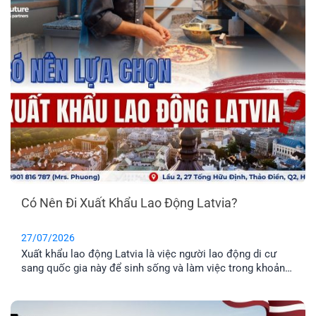
Có Nên Đi Xuất Khẩu Lao Động Latvia?
27/07/2026
Xuất khẩu lao động Latvia là việc người lao động di cư
sang quốc gia này để sinh sống và làm việc trong khoản
thời gian nhất định. Tuy nhiên, phương thức này chỉ phù
hợp cho những anh chị chưa có gia đình, hoặc không có
nhu cầu định cư. Vậy đâu mới là phương án định cư cho