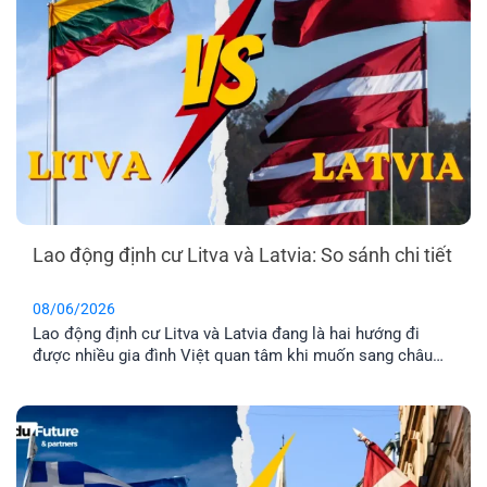
Lao động định cư Litva và Latvia: So sánh chi tiết
08/06/2026
Lao động định cư Litva và Latvia đang là hai hướng đi
được nhiều gia đình Việt quan tâm khi muốn sang châu
Âu làm việc và ổn định cuộc sống lâu dài. Tuy nhiên, dù
cùng thuộc khu vực Baltic và Liên minh châu Âu, mức
lương, chi phí sinh hoạt, môi trường sống [...]