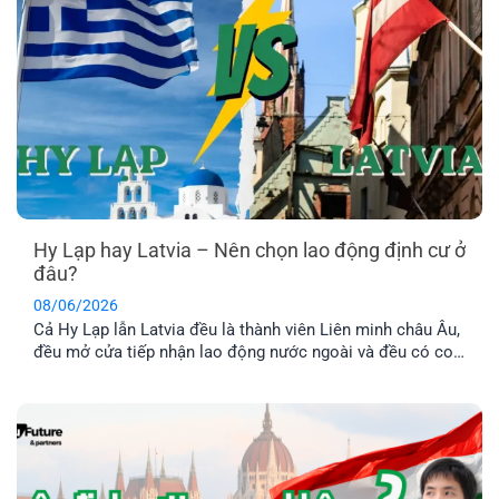
Hy Lạp hay Latvia – Nên chọn lao động định cư ở
đâu?
08/06/2026
Cả Hy Lạp lẫn Latvia đều là thành viên Liên minh châu Âu,
đều mở cửa tiếp nhận lao động nước ngoài và đều có con
đường dẫn đến định cư lâu dài. Tuy nhiên, nếu so sánh về
chi phí, điều kiện hồ sơ, mức thu nhập và khả năng ổn
định cuộc sống [...]