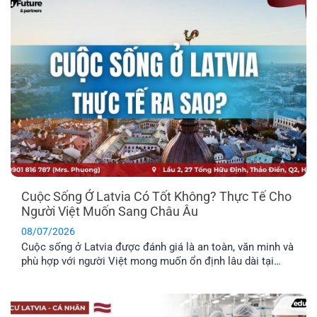
cả gia đình tốt nhất? Cùng EFP tìm hiểu qua bài viết dưới
đây.
Cuộc Sống Ở Latvia Có Tốt Không? Thực Tế Cho
Người Việt Muốn Sang Châu Âu
08/07/2026
Cuộc sống ở Latvia được đánh giá là an toàn, văn minh và
phù hợp với người Việt mong muốn ổn định lâu dài tại
châu Âu. Trước khi đưa ra quyết định định cư tại một
quốc gia mới, bạn nên tìm hiểu rõ những đặc điểm nổi bật
về môi trường sống, văn hóa và phúc lợi dành riêng cho