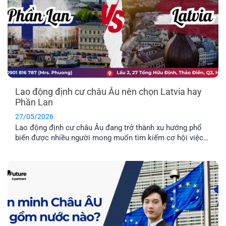
Lao động định cư châu Âu nên chọn Latvia hay
Phần Lan
27/05/2026
Lao động định cư châu Âu đang trở thành xu hướng phổ
biến được nhiều người mong muốn tìm kiếm cơ hội việc
làm ở nước ngoài và môi trường giáo dục tuyệt vời dành
cho con cái. Hai quốc gia được nhiều người quan tâm
nhất hiện nay là Latvia và Phần Lan. Mỗi địa điểm đều có
những ưu điểm riêng. Vậy đâu mới là nơi phù hợp nhất với
bạn?