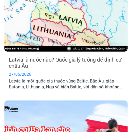
Latvia là nước nào? Quốc gia lý tưởng để định cư
châu Âu
27/05/2026
Latvia là một quốc gia thuộc vùng Baltic, Bắc Âu, giáp
Estonia, Lithuania, Nga và biển Baltic, với dân số khoảng
1,9 triệu người. Đây là thành viên chính thức của Liên minh
Châu Âu (EU) và khối Schengen, nghĩa là thẻ cư trú Latvia
cho phép anh chị tự do đi lại trong 29 [...]