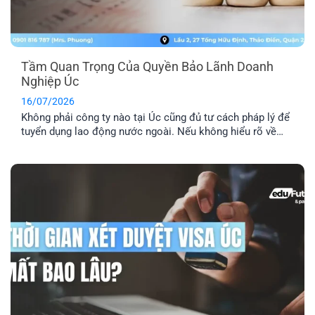
Tầm Quan Trọng Của Quyền Bảo Lãnh Doanh
Nghiệp Úc
16/07/2026
Không phải công ty nào tại Úc cũng đủ tư cách pháp lý để
tuyển dụng lao động nước ngoài. Nếu không hiểu rõ về
quyền bảo lãnh doanh nghiệp Úc, bạn rất dễ rơi vào bẫy
của những vị trí “ảo”. Đây là lý do bạn cần kiểm tra kỹ
doanh nghiệp, vị trí [...]