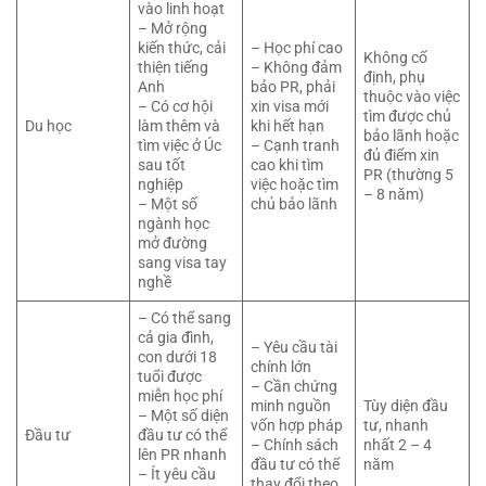
vào linh hoạt
– Mở rộng
kiến thức, cải
– Học phí cao
Không cố
thiện tiếng
– Không đảm
định, phụ
Anh
bảo PR, phải
thuộc vào việc
– Có cơ hội
xin visa mới
tìm được chủ
Du học
làm thêm và
khi hết hạn
bảo lãnh hoặc
tìm việc ở Úc
– Cạnh tranh
đủ điểm xin
sau tốt
cao khi tìm
PR (thường 5
nghiệp
việc hoặc tìm
– 8 năm)
– Một số
chủ bảo lãnh
ngành học
mở đường
sang visa tay
nghề
– Có thể sang
cả gia đình,
– Yêu cầu tài
con dưới 18
chính lớn
tuổi được
– Cần chứng
miễn học phí
minh nguồn
Tùy diện đầu
– Một số diện
vốn hợp pháp
tư, nhanh
Đầu tư
đầu tư có thể
– Chính sách
nhất 2 – 4
lên PR nhanh
đầu tư có thể
năm
– Ít yêu cầu
thay đổi theo