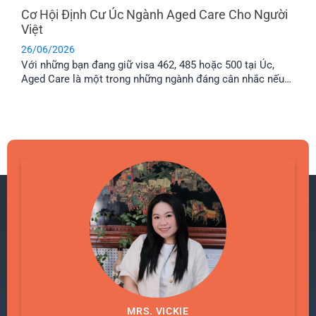
Cơ Hội Định Cư Úc Ngành Aged Care Cho Người
Việt
26/06/2026
Với những bạn đang giữ visa 462, 485 hoặc 500 tại Úc,
Aged Care là một trong những ngành đáng cân nhắc nếu
muốn tìm cơ hội làm việc lâu dài. Bài viết này sẽ giúp bạn
có thêm thông tin về lộ trình định cư Úc ngành Aged Care,
mức lương và cách chuẩn [...]
MRS. VICKIE