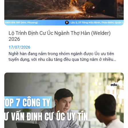
Lộ Trình Định Cư Úc Ngành Thợ Hàn (Welder)
2026
17/07/2026
Nghề hàn đang nằm trong nhóm ngành được Úc ưu tiên
tuyển dụng, với nhu cầu tăng đều qua từng năm ở nhiều
lĩnh vực công nghiệp. Nếu bạn đang tìm hiểu định cư Úc
ngành thợ hàn, bài viết này sẽ giúp bạn nắm rõ các loại
visa phù hợp, điều kiện cần và [...]