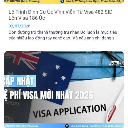
Lộ Trình Định Cư Úc Vĩnh Viễn Từ Visa 482 SID
Lên Visa 186 Úc
02/07/2026
Con đường trở thành thường trú nhân Úc luôn là mục tiêu
của nhiều lao động tay nghề cao. Và nếu anh chị đang sở
hữu visa 482 SID, anh chị đã đi được một nửa chặng
đường thành công. Bài viết này sẽ cung cấp cho anh chị lộ
trình chi tiết để chuyển đổi từ visa tạm trú này sang visa
186 Úc, mở ra cánh cửa định cư lâu dài.