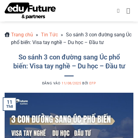
Bỏ
qua
nội
dung
Trang chủ
»
Tin Tức
»
So sánh 3 con đường sang Úc
phổ biến: Visa tay nghề – Du học – Đầu tư
So sánh 3 con đường sang Úc phổ
biến: Visa tay nghề – Du học – Đầu tư
ĐĂNG VÀO
11/08/2025
BỞI
EFP
11
Th8