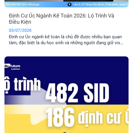
Định Cư Úc Ngành Kế Toán 2026: Lộ Trình Và
Điều Kiện
03/07/2026
Định cư Úc ngành kế toán là chủ đề được nhiều bạn quan
tâm, đặc biệt là du học sinh và những người đang giữ visa
485/500. Tuy nhiên, đây là nhóm ngành có tính cạnh tranh
cao nên bạn cần nắm rõ về điều kiện và lộ trình chi tiết
trước khi quyết định [...]