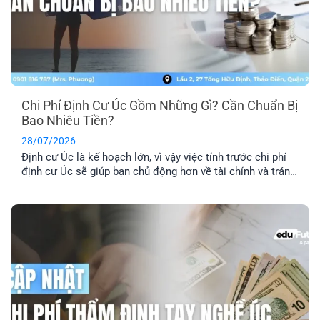
Chi Phí Định Cư Úc Gồm Những Gì? Cần Chuẩn Bị
Bao Nhiêu Tiền?
28/07/2026
Định cư Úc là kế hoạch lớn, vì vậy việc tính trước chi phí
định cư Úc sẽ giúp bạn chủ động hơn về tài chính và tránh
phát sinh những khoản ngoài dự kiến. Ngoài phí visa, bạn
còn cần dự trù thêm chi phí hồ sơ, tiếng Anh, thẩm định
tay nghề, vé [...]