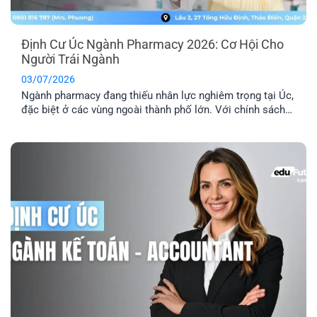
Định Cư Úc Ngành Pharmacy 2026: Cơ Hội Cho
Người Trái Ngành
03/07/2026
Ngành pharmacy đang thiếu nhân lực nghiêm trọng tại Úc,
đặc biệt ở các vùng ngoài thành phố lớn. Với chính sách
ưu tiên tuyển dụng và nhiều diện visa tay nghề phù hợp,
định cư Úc ngành pharmacy là lộ trình phù hợp với người
đang học ngành Dược, người trái ngành hoặc chưa [...]