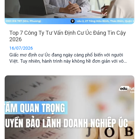
Top 7 Công Ty Tư Vấn Định Cư Úc Đáng Tin Cậy
2026
16/07/2026
Giấc mơ định cư Úc đang ngày càng phổ biến với người
Việt. Tuy nhiên, hành trình này không hề đơn giản với vô
số thủ tục pháp lý phức tạp. Lựa chọn một công ty tư vấn
định cư Úc uy tín là yếu tố then chốt để đảm bảo hồ sơ
của bạn được xử lý chính xác, nhanh chóng và hiệu quả.