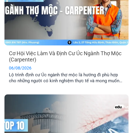
Cơ Hội Việc Làm Và Định Cư Úc Ngành Thợ Mộc
(Carpenter)
06/08/2026
Lộ trình định cư Úc ngành thợ mộc là hướng đi phù hợp
cho những người có kinh nghiệm thực tế và mong muốn
sang Úc sinh sống, làm việc lâu dài. Tuy nhiên, để tăng cơ
hội thành công, bạn cần hiểu rõ các yêu cầu về tay nghề,
lộ trình visa phù hợp [...]