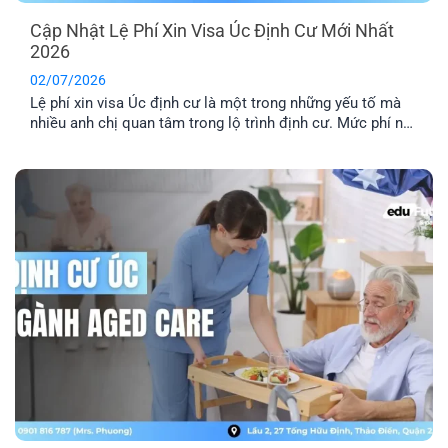
Cập Nhật Lệ Phí Xin Visa Úc Định Cư Mới Nhất
2026
02/07/2026
Lệ phí xin visa Úc định cư là một trong những yếu tố mà
nhiều anh chị quan tâm trong lộ trình định cư. Mức phí này
sẽ có sự thay đổi tùy theo từng năm. Cùng EFP tìm hiểu
chi tiết hệ thống lệ phí cho các diện visa lao động phổ
biến.