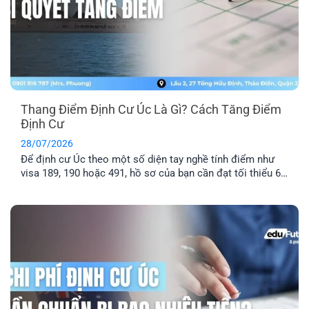
Thang Điểm Định Cư Úc Là Gì? Cách Tăng Điểm
Định Cư
28/07/2026
Để định cư Úc theo một số diện tay nghề tính điểm như
visa 189, 190 hoặc 491, hồ sơ của bạn cần đạt tối thiểu 65
điểm theo Points Test của Bộ Di trú Úc. Vậy thang điểm
định cư Úc là gì, cách tính điểm định cư Úc ra sao và bao
nhiêu [...]