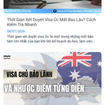
Thời Gian Xét Duyệt Visa Úc Mất Bao Lâu? Cách
Kiểm Tra Nhanh
08/07/2026
Thời gian xét duyệt visa Úc là một trong những mối bận
tâm lớn nhất của bạn khi lên kế hoạch du học, làm việc
hay định cư. Bài viết này sẽ giúp bạn nắm được mốc thời
gian tham khảo cho từng diện visa phổ biến, những yếu tố
khiến hồ sơ bị kéo [...]