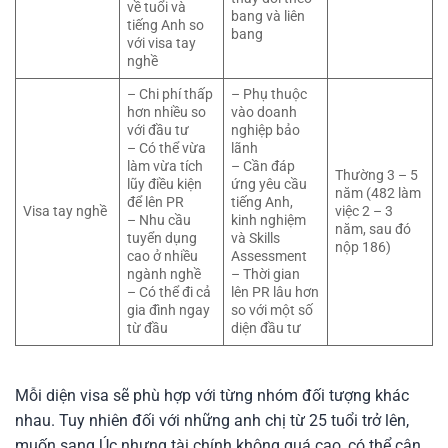
về tuổi và
bang và liên
tiếng Anh so
bang
với visa tay
nghề
– Chi phí thấp
– Phụ thuộc
hơn nhiều so
vào doanh
với đầu tư
nghiệp bảo
– Có thể vừa
lãnh
làm vừa tích
– Cần đáp
Thường 3 – 5
lũy điều kiện
ứng yêu cầu
năm (482 làm
để lên PR
tiếng Anh,
Visa tay nghề
việc 2 – 3
– Nhu cầu
kinh nghiệm
năm, sau đó
tuyển dụng
và Skills
nộp 186)
cao ở nhiều
Assessment
ngành nghề
– Thời gian
– Có thể đi cả
lên PR lâu hơn
gia đình ngay
so với một số
từ đầu
diện đầu tư
Mỗi diện visa sẽ phù hợp với từng nhóm đối tượng khác
nhau. Tuy nhiên đối với những anh chị từ 25 tuổi trở lên,
muốn sang Úc nhưng tài chính không quá cao, có thể cân