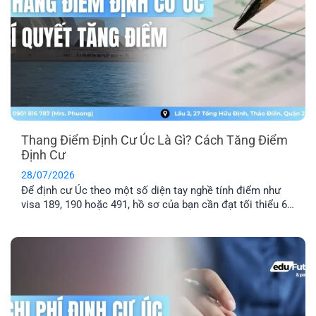
Thang Điểm Định Cư Úc Là Gì? Cách Tăng Điểm
Định Cư
28/07/2026
Để định cư Úc theo một số diện tay nghề tính điểm như
visa 189, 190 hoặc 491, hồ sơ của bạn cần đạt tối thiểu 65
điểm theo Points Test của Bộ Di trú Úc. Vậy thang điểm
định cư Úc là gì, cách tính điểm định cư Úc ra sao và bao
nhiêu [...]