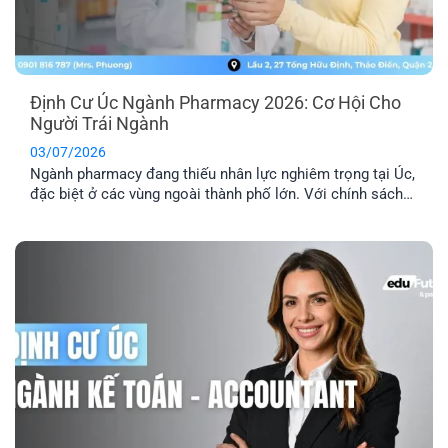
Định Cư Úc Ngành Pharmacy 2026: Cơ Hội Cho
Người Trái Ngành
03/07/2026
Ngành pharmacy đang thiếu nhân lực nghiêm trọng tại Úc,
đặc biệt ở các vùng ngoài thành phố lớn. Với chính sách
ưu tiên tuyển dụng và nhiều diện visa tay nghề phù hợp,
định cư Úc ngành pharmacy là lộ trình phù hợp với người
đang học ngành Dược, người trái ngành hoặc chưa [...]