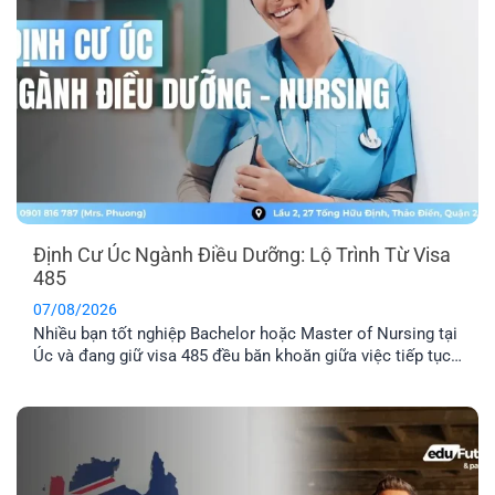
Định Cư Úc Ngành Điều Dưỡng: Lộ Trình Từ Visa
485
07/08/2026
Nhiều bạn tốt nghiệp Bachelor hoặc Master of Nursing tại
Úc và đang giữ visa 485 đều băn khoăn giữa việc tiếp tục
chờ thư mời 189/190 hay chủ động tìm doanh nghiệp bảo
lãnh. Dù ngành Điều dưỡng luôn nằm trong danh sách ưu
tiên di trú, điểm EOI thực tế vẫn khá cạnh [...]