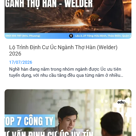
Lộ Trình Định Cư Úc Ngành Thợ Hàn (Welder)
2026
17/07/2026
Nghề hàn đang nằm trong nhóm ngành được Úc ưu tiên
tuyển dụng, với nhu cầu tăng đều qua từng năm ở nhiều
lĩnh vực công nghiệp. Nếu bạn đang tìm hiểu định cư Úc
ngành thợ hàn, bài viết này sẽ giúp bạn nắm rõ các loại
visa phù hợp, điều kiện cần và [...]