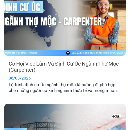
Cơ Hội Việc Làm Và Định Cư Úc Ngành Thợ Mộc
(Carpenter)
06/08/2026
Lộ trình định cư Úc ngành thợ mộc là hướng đi phù hợp
cho những người có kinh nghiệm thực tế và mong muốn
sang Úc sinh sống, làm việc lâu dài. Tuy nhiên, để tăng cơ
hội thành công, bạn cần hiểu rõ các yêu cầu về tay nghề,
lộ trình visa phù hợp [...]