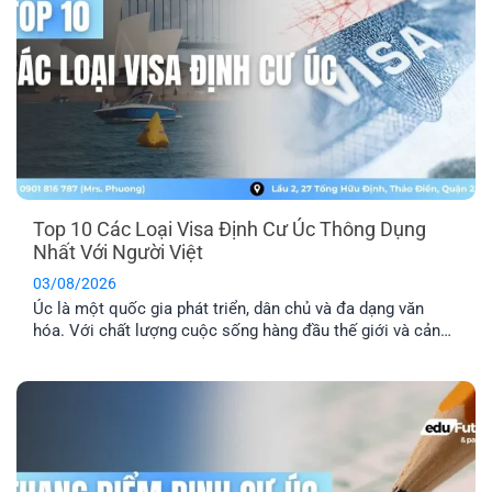
Top 10 Các Loại Visa Định Cư Úc Thông Dụng
Nhất Với Người Việt
03/08/2026
Úc là một quốc gia phát triển, dân chủ và đa dạng văn
hóa. Với chất lượng cuộc sống hàng đầu thế giới và cảnh
quan thiên nhiên xinh đẹp, nơi đây đã trở thành địa điểm
du lịch và định cư trong mơ của nhiều người. Dưới đây là
tổng hợp top 10 các [...]