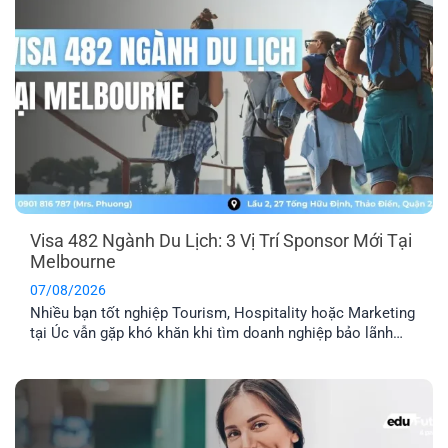
Visa 482 Ngành Du Lịch: 3 Vị Trí Sponsor Mới Tại
Melbourne
07/08/2026
Nhiều bạn tốt nghiệp Tourism, Hospitality hoặc Marketing
tại Úc vẫn gặp khó khăn khi tìm doanh nghiệp bảo lãnh
visa 482. Hiện EFP đang kết nối với một công ty du lịch tại
Melbourne tuyển dụng 3 vị trí: Travel Agency Manager,
Travel Consultant và Content Creator, với lộ trình doanh
nghiệp cam kết [...]