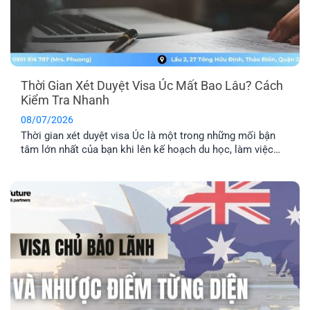
Thời Gian Xét Duyệt Visa Úc Mất Bao Lâu? Cách
Kiểm Tra Nhanh
08/07/2026
Thời gian xét duyệt visa Úc là một trong những mối bận
tâm lớn nhất của bạn khi lên kế hoạch du học, làm việc
hay định cư. Bài viết này sẽ giúp bạn nắm được mốc thời
gian tham khảo cho từng diện visa phổ biến, những yếu tố
khiến hồ sơ bị kéo [...]