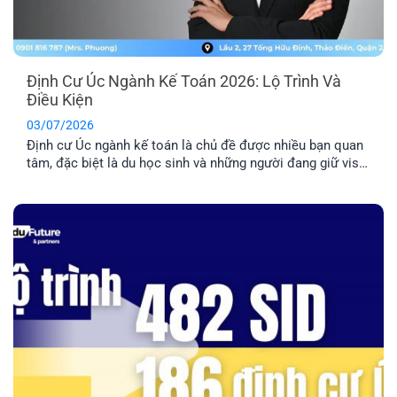
Định Cư Úc Ngành Kế Toán 2026: Lộ Trình Và
Điều Kiện
03/07/2026
Định cư Úc ngành kế toán là chủ đề được nhiều bạn quan
tâm, đặc biệt là du học sinh và những người đang giữ visa
485/500. Tuy nhiên, đây là nhóm ngành có tính cạnh tranh
cao nên bạn cần nắm rõ về điều kiện và lộ trình chi tiết
trước khi quyết định [...]