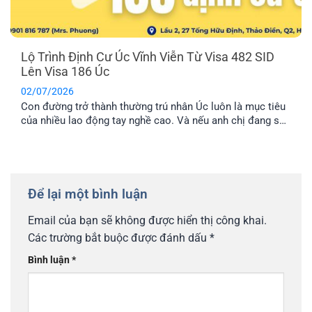
Lộ Trình Định Cư Úc Vĩnh Viễn Từ Visa 482 SID
Lên Visa 186 Úc
02/07/2026
Con đường trở thành thường trú nhân Úc luôn là mục tiêu
của nhiều lao động tay nghề cao. Và nếu anh chị đang sở
hữu visa 482 SID, anh chị đã đi được một nửa chặng
đường thành công. Bài viết này sẽ cung cấp cho anh chị lộ
trình chi tiết để chuyển đổi từ visa tạm trú này sang visa
186 Úc, mở ra cánh cửa định cư lâu dài.
Để lại một bình luận
Email của bạn sẽ không được hiển thị công khai.
Các trường bắt buộc được đánh dấu
*
Bình luận
*