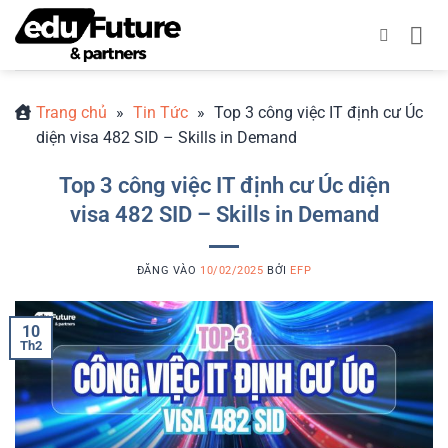
Bỏ
qua
nội
dung
Trang chủ
»
Tin Tức
»
Top 3 công việc IT định cư Úc
diện visa 482 SID – Skills in Demand
Top 3 công việc IT định cư Úc diện
visa 482 SID – Skills in Demand
ĐĂNG VÀO
10/02/2025
BỞI
EFP
10
Th2