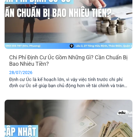
Chi Phí Định Cư Úc Gồm Những Gì? Cần Chuẩn Bị
Bao Nhiêu Tiền?
28/07/2026
Định cư Úc là kế hoạch lớn, vì vậy việc tính trước chi phí
định cư Úc sẽ giúp bạn chủ động hơn về tài chính và tránh
phát sinh những khoản ngoài dự kiến. Ngoài phí visa, bạn
còn cần dự trù thêm chi phí hồ sơ, tiếng Anh, thẩm định
tay nghề, vé [...]