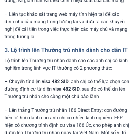
đúng, và giám sát và điều chỉnh hiệu suất của các mạng
– Liên tục khảo sát trang web máy tính hiện tại để xác
định nhu cầu mạng trong tương lai và đưa ra các khuyến
nghị để cải tiến trong việc thực hiện các máy chủ và mạng
trong tương lai
3. Lộ trình lên Thường trú nhân dành cho dân IT
Lộ trình lên Thường trú nhân dành cho các anh chị có kinh
nghiệm trong lĩnh vực IT thường có 2 phương thức:
– Chuyển từ diện
visa 482 SID
: anh chị có thể lựa chọn con
đường định cư từ diện
visa 482 SID
, sau đó có thể xin lên
Thường trú nhân cho cùng một chủ bảo lãnh
– Lên thẳng Thường trú nhân 186 Direct Entry: con đường
tiện lợi hơn dành cho anh chị có nhiều kinh nghiệm. EFP
hiện có chương trình định cư visa 186 Úc, cho phép anh chị
được lên Thường trú nhân ngay tại Việt Nam. Một số vị trí