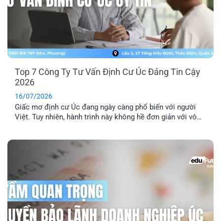
Top 7 Công Ty Tư Vấn Định Cư Úc Đáng Tin Cậy
2026
16/07/2026
Giấc mơ định cư Úc đang ngày càng phổ biến với người
Việt. Tuy nhiên, hành trình này không hề đơn giản với vô
số thủ tục pháp lý phức tạp. Lựa chọn một công ty tư vấn
định cư Úc uy tín là yếu tố then chốt để đảm bảo hồ sơ
của bạn được xử lý chính xác, nhanh chóng và hiệu quả.