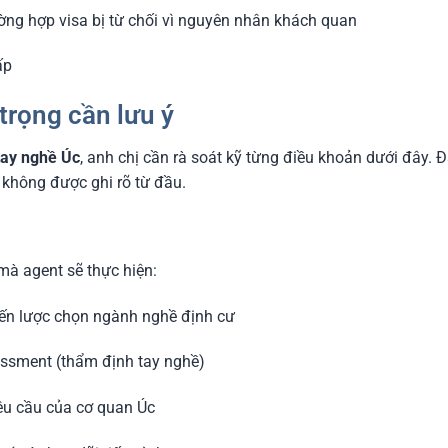
ường hợp visa bị từ chối vì nguyên nhân khách quan
ấp
trọng cần lưu ý
tay nghề Úc
, anh chị cần rà soát kỹ từng điều khoản dưới đây.
 không được ghi rõ từ đầu.
mà agent sẽ thực hiện:
iến lược chọn ngành nghề định cư
essment (thẩm định tay nghề)
yêu cầu của cơ quan Úc