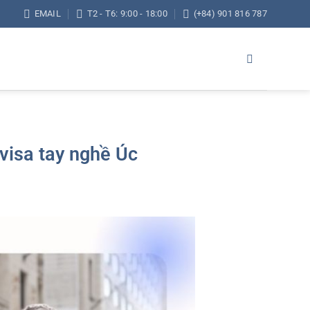
EMAIL
T2 - T6: 9:00 - 18:00
(+84) 901 816 787
 visa tay nghề Úc