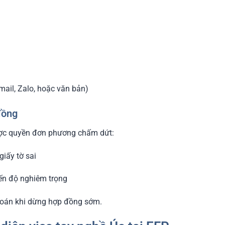
mail, Zalo, hoặc văn bản)
đồng
ược quyền đơn phương chấm dứt:
iấy tờ sai
ến độ nghiêm trọng
 toán khi dừng hợp đồng sớm.