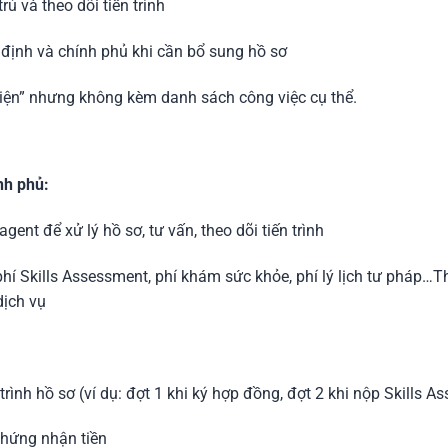
rú và theo dõi tiến trình
 định và chính phủ khi cần bổ sung hồ sơ
diện” nhưng không kèm danh sách công việc cụ thể.
nh phủ:
gent để xử lý hồ sơ, tư vấn, theo dõi tiến trình
 phí Skills Assessment, phí khám sức khỏe, phí lý lịch tư phá
dịch vụ
rình hồ sơ (ví dụ: đợt 1 khi ký hợp đồng, đợt 2 khi nộp Skills A
chứng nhận tiền