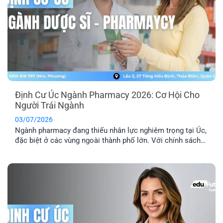
Định Cư Úc Ngành Pharmacy 2026: Cơ Hội Cho
Người Trái Ngành
03/07/2026
Ngành pharmacy đang thiếu nhân lực nghiêm trọng tại Úc,
đặc biệt ở các vùng ngoài thành phố lớn. Với chính sách
ưu tiên tuyển dụng và nhiều diện visa tay nghề phù hợp,
định cư Úc ngành pharmacy là lộ trình phù hợp với người
đang học ngành Dược, người trái ngành hoặc chưa [...]