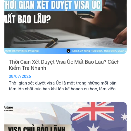
Thời Gian Xét Duyệt Visa Úc Mất Bao Lâu? Cách
Kiểm Tra Nhanh
08/07/2026
Thời gian xét duyệt visa Úc là một trong những mối bận
tâm lớn nhất của bạn khi lên kế hoạch du học, làm việc
hay định cư. Bài viết này sẽ giúp bạn nắm được mốc thời
gian tham khảo cho từng diện visa phổ biến, những yếu tố
khiến hồ sơ bị kéo [...]