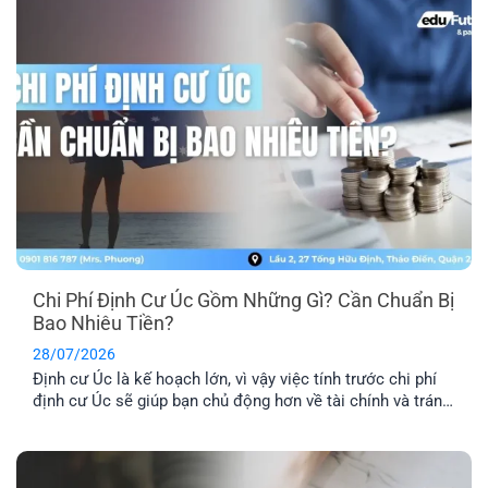
Chi Phí Định Cư Úc Gồm Những Gì? Cần Chuẩn Bị
Bao Nhiêu Tiền?
28/07/2026
Định cư Úc là kế hoạch lớn, vì vậy việc tính trước chi phí
định cư Úc sẽ giúp bạn chủ động hơn về tài chính và tránh
phát sinh những khoản ngoài dự kiến. Ngoài phí visa, bạn
còn cần dự trù thêm chi phí hồ sơ, tiếng Anh, thẩm định
tay nghề, vé [...]