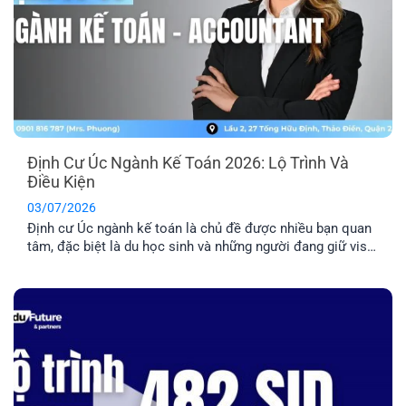
Định Cư Úc Ngành Kế Toán 2026: Lộ Trình Và
Điều Kiện
03/07/2026
Định cư Úc ngành kế toán là chủ đề được nhiều bạn quan
tâm, đặc biệt là du học sinh và những người đang giữ visa
485/500. Tuy nhiên, đây là nhóm ngành có tính cạnh tranh
cao nên bạn cần nắm rõ về điều kiện và lộ trình chi tiết
trước khi quyết định [...]