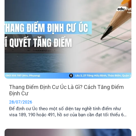
tổng hợp top 10 các [...]
Thang Điểm Định Cư Úc Là Gì? Cách Tăng Điểm
Định Cư
28/07/2026
Để định cư Úc theo một số diện tay nghề tính điểm như
visa 189, 190 hoặc 491, hồ sơ của bạn cần đạt tối thiểu 65
điểm theo Points Test của Bộ Di trú Úc. Vậy thang điểm
định cư Úc là gì, cách tính điểm định cư Úc ra sao và bao
nhiêu [...]