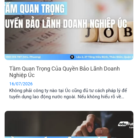
Tầm Quan Trọng Của Quyền Bảo Lãnh Doanh
Nghiệp Úc
16/07/2026
Không phải công ty nào tại Úc cũng đủ tư cách pháp lý để
tuyển dụng lao động nước ngoài. Nếu không hiểu rõ về
quyền bảo lãnh doanh nghiệp Úc, bạn rất dễ rơi vào bẫy
của những vị trí “ảo”. Đây là lý do bạn cần kiểm tra kỹ
doanh nghiệp, vị trí [...]