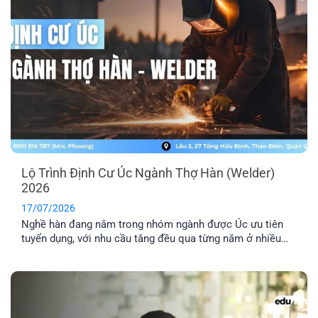
Lộ Trình Định Cư Úc Ngành Thợ Hàn (Welder)
2026
17/07/2026
Nghề hàn đang nằm trong nhóm ngành được Úc ưu tiên
tuyển dụng, với nhu cầu tăng đều qua từng năm ở nhiều
lĩnh vực công nghiệp. Nếu bạn đang tìm hiểu định cư Úc
ngành thợ hàn, bài viết này sẽ giúp bạn nắm rõ các loại
visa phù hợp, điều kiện cần và [...]