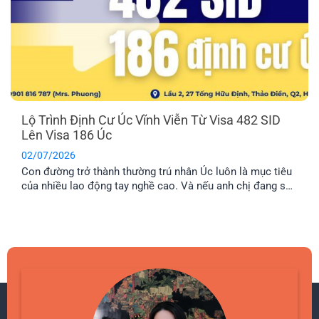
Lộ Trình Định Cư Úc Vĩnh Viễn Từ Visa 482 SID
Lên Visa 186 Úc
02/07/2026
Con đường trở thành thường trú nhân Úc luôn là mục tiêu
của nhiều lao động tay nghề cao. Và nếu anh chị đang sở
hữu visa 482 SID, anh chị đã đi được một nửa chặng
đường thành công. Bài viết này sẽ cung cấp cho anh chị lộ
trình chi tiết để chuyển đổi từ visa tạm trú này sang visa
186 Úc, mở ra cánh cửa định cư lâu dài.