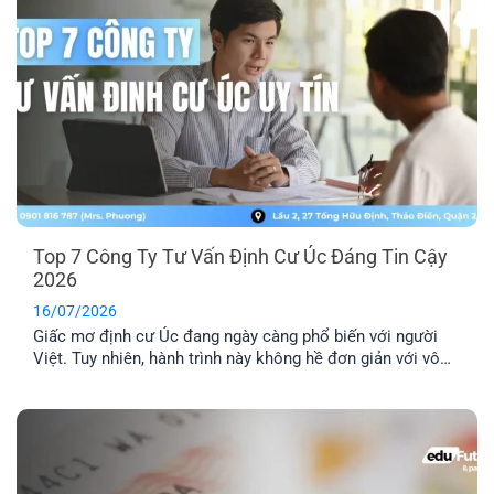
Top 7 Công Ty Tư Vấn Định Cư Úc Đáng Tin Cậy
2026
16/07/2026
Giấc mơ định cư Úc đang ngày càng phổ biến với người
Việt. Tuy nhiên, hành trình này không hề đơn giản với vô
số thủ tục pháp lý phức tạp. Lựa chọn một công ty tư vấn
định cư Úc uy tín là yếu tố then chốt để đảm bảo hồ sơ
của bạn được xử lý chính xác, nhanh chóng và hiệu quả.