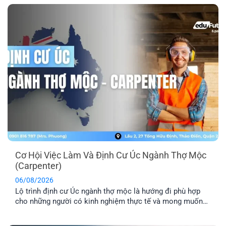
lãnh. Dù ngành Điều dưỡng luôn nằm trong danh sách ưu
tiên di trú, điểm EOI thực tế vẫn khá cạnh [...]
Cơ Hội Việc Làm Và Định Cư Úc Ngành Thợ Mộc
(Carpenter)
06/08/2026
Lộ trình định cư Úc ngành thợ mộc là hướng đi phù hợp
cho những người có kinh nghiệm thực tế và mong muốn
sang Úc sinh sống, làm việc lâu dài. Tuy nhiên, để tăng cơ
hội thành công, bạn cần hiểu rõ các yêu cầu về tay nghề,