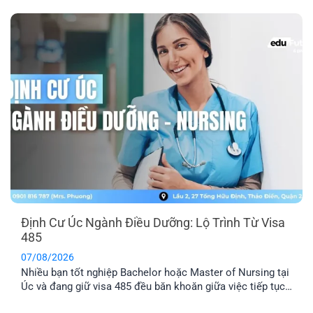
Melbourne tuyển dụng 3 vị trí: Travel Agency Manager,
Travel Consultant và Content Creator, với lộ trình doanh
nghiệp cam kết [...]
Định Cư Úc Ngành Điều Dưỡng: Lộ Trình Từ Visa
485
07/08/2026
Nhiều bạn tốt nghiệp Bachelor hoặc Master of Nursing tại
Úc và đang giữ visa 485 đều băn khoăn giữa việc tiếp tục
chờ thư mời 189/190 hay chủ động tìm doanh nghiệp bảo