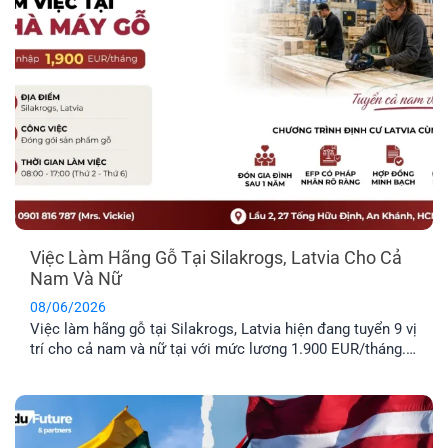
Việc Làm Hãng Gỗ Tại Silakrogs, Latvia Cho Cả
Nam Và Nữ
08/06/2026
Việc làm hãng gỗ tại Silakrogs, Latvia hiện đang tuyển 9 vị
trí cho cả nam và nữ tại với mức lương 1.900 EUR/tháng.
Công việc chủ yếu liên quan đến đóng gói sản phẩm gỗ,
thời gian làm việc cố định từ thứ Hai đến thứ Sáu. Đây là
lựa chọn phù hợp cho [...]