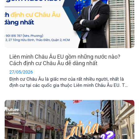
Liên minh Châu Âu EU gồm những nước nào?
Cách định cư Châu Âu dễ dàng nhất
27/05/2026
Định cư Châu Âu là giấc mơ của rất nhiều người, nhất là
định cư tại các quốc gia thuộc Liên minh Châu Âu EU. Tuy
nhiên, không phải nước Châu Âu nào cũng thuộc tổ chức
này. Vậy khối EU gồm những nước nào và đâu là chương
trình định cư Châu Âu dễ dàng nhất hiện nay? Hãy cùng
EFP tìm hiểu nhé!