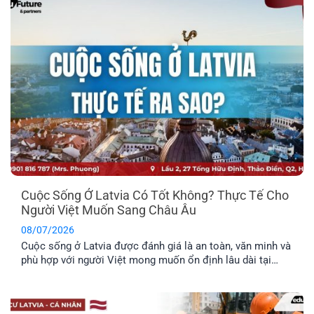
cả gia đình tốt nhất? Cùng EFP tìm hiểu qua bài viết dưới
đây.
Cuộc Sống Ở Latvia Có Tốt Không? Thực Tế Cho
Người Việt Muốn Sang Châu Âu
08/07/2026
Cuộc sống ở Latvia được đánh giá là an toàn, văn minh và
phù hợp với người Việt mong muốn ổn định lâu dài tại
châu Âu. Trước khi đưa ra quyết định định cư tại một
quốc gia mới, bạn nên tìm hiểu rõ những đặc điểm nổi bật
về môi trường sống, văn hóa và phúc lợi dành riêng cho