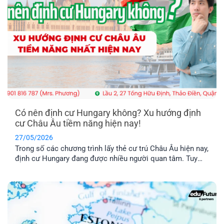
Có nên định cư Hungary không? Xu hướng định
cư Châu Âu tiềm năng hiện nay!
27/05/2026
Trong số các chương trình lấy thẻ cư trú Châu Âu hiện nay,
định cư Hungary đang được nhiều người quan tâm. Tuy
nhiên, chương trình này có thật sự khả thi không trong khi
chi phí được nhận xét là khá “vượt tầm với”. Hãy cùng tìm
hiểu qua bài viết dưới đây nhé!