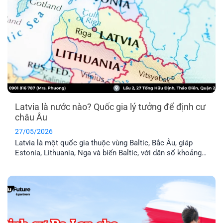
Latvia là nước nào? Quốc gia lý tưởng để định cư
châu Âu
27/05/2026
Latvia là một quốc gia thuộc vùng Baltic, Bắc Âu, giáp
Estonia, Lithuania, Nga và biển Baltic, với dân số khoảng
1,9 triệu người. Đây là thành viên chính thức của Liên minh
Châu Âu (EU) và khối Schengen, nghĩa là thẻ cư trú Latvia
cho phép anh chị tự do đi lại trong 29 [...]