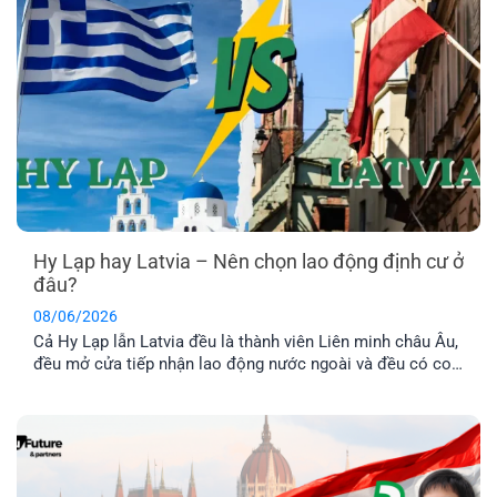
Hy Lạp hay Latvia – Nên chọn lao động định cư ở
đâu?
08/06/2026
Cả Hy Lạp lẫn Latvia đều là thành viên Liên minh châu Âu,
đều mở cửa tiếp nhận lao động nước ngoài và đều có con
đường dẫn đến định cư lâu dài. Tuy nhiên, nếu so sánh về
chi phí, điều kiện hồ sơ, mức thu nhập và khả năng ổn
định cuộc sống [...]