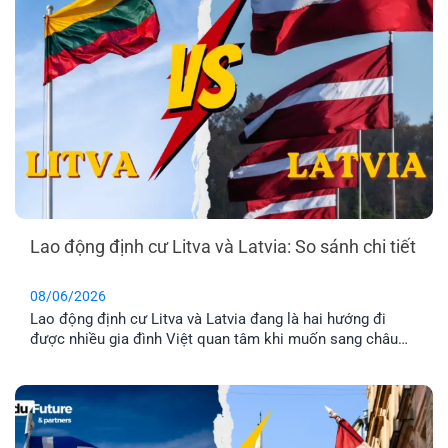
Lao động định cư Litva và Latvia: So sánh chi tiết
08/06/2026
Lao động định cư Litva và Latvia đang là hai hướng đi
được nhiều gia đình Việt quan tâm khi muốn sang châu
Âu làm việc và ổn định cuộc sống lâu dài. Tuy nhiên, dù
cùng thuộc khu vực Baltic và Liên minh châu Âu, mức
lương, chi phí sinh hoạt, môi trường sống [...]