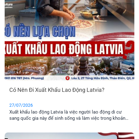
Có Nên Đi Xuất Khẩu Lao Động Latvia?
27/07/2026
Xuất khẩu lao động Latvia là việc người lao động di cư
sang quốc gia này để sinh sống và làm việc trong khoản
thời gian nhất định. Tuy nhiên, phương thức này chỉ phù
hợp cho những anh chị chưa có gia đình, hoặc không có
nhu cầu định cư. Vậy đâu mới là phương án định cư cho