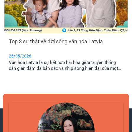
Top 3 sự thật về đời sống văn hóa Latvia
25/05/2026
Văn hóa Latvia là sự kết hợp hài hòa giữa truyền thống
dân gian đậm đà bản sắc và nhịp sống hiện đại của một
quốc gia châu Âu phát triển. Đối với những ai đang quan
tâm đến định cư tại đây, việc tìm hiểu văn hóa địa phương
sẽ giúp quá trình hòa nhập diễn ra dễ dàng hơn, đặc biệt là
với cộng đồng người Việt ở Latvia đang ngày càng mở
rộng.