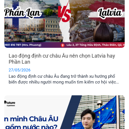
Lao động định cư châu Âu nên chọn Latvia hay
Phần Lan
27/05/2026
Lao động định cư châu Âu đang trở thành xu hướng phổ
biến được nhiều người mong muốn tìm kiếm cơ hội việc
làm ở nước ngoài và môi trường giáo dục tuyệt vời dành
cho con cái. Hai quốc gia được nhiều người quan tâm
nhất hiện nay là Latvia và Phần Lan. Mỗi địa điểm đều có
những ưu điểm riêng. Vậy đâu mới là nơi phù hợp nhất với
bạn?