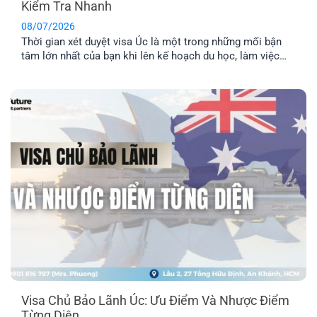
Kiểm Tra Nhanh
08/07/2026
Thời gian xét duyệt visa Úc là một trong những mối bận
tâm lớn nhất của bạn khi lên kế hoạch du học, làm việc
hay định cư. Bài viết này sẽ giúp bạn nắm được mốc thời
gian tham khảo cho từng diện visa phổ biến, những yếu tố
khiến hồ sơ bị kéo [...]
Visa Chủ Bảo Lãnh Úc: Ưu Điểm Và Nhược Điểm
Từng Diện