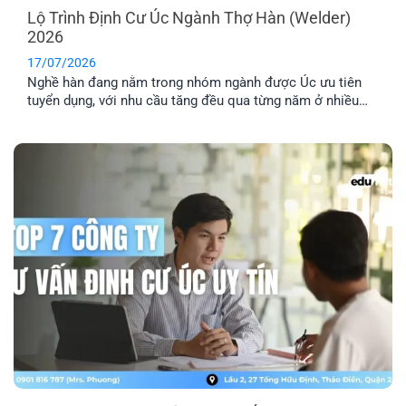
Lộ Trình Định Cư Úc Ngành Thợ Hàn (Welder)
2026
17/07/2026
Nghề hàn đang nằm trong nhóm ngành được Úc ưu tiên
tuyển dụng, với nhu cầu tăng đều qua từng năm ở nhiều
lĩnh vực công nghiệp. Nếu bạn đang tìm hiểu định cư Úc
ngành thợ hàn, bài viết này sẽ giúp bạn nắm rõ các loại
visa phù hợp, điều kiện cần và [...]