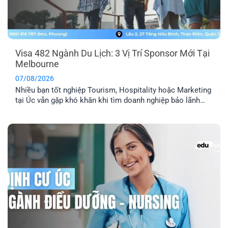
Visa 482 Ngành Du Lịch: 3 Vị Trí Sponsor Mới Tại
Melbourne
07/08/2026
Nhiều bạn tốt nghiệp Tourism, Hospitality hoặc Marketing
tại Úc vẫn gặp khó khăn khi tìm doanh nghiệp bảo lãnh
visa 482. Hiện EFP đang kết nối với một công ty du lịch tại
Melbourne tuyển dụng 3 vị trí: Travel Agency Manager,
Travel Consultant và Content Creator, với lộ trình doanh
nghiệp cam kết [...]