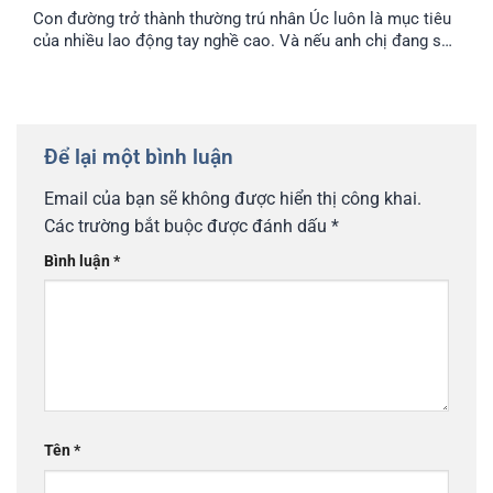
Con đường trở thành thường trú nhân Úc luôn là mục tiêu
của nhiều lao động tay nghề cao. Và nếu anh chị đang sở
hữu visa 482 SID, anh chị đã đi được một nửa chặng
đường thành công. Bài viết này sẽ cung cấp cho anh chị lộ
trình chi tiết để chuyển đổi từ visa tạm trú này sang visa
186 Úc, mở ra cánh cửa định cư lâu dài.
Để lại một bình luận
Email của bạn sẽ không được hiển thị công khai.
Các trường bắt buộc được đánh dấu
*
Bình luận
*
Tên
*