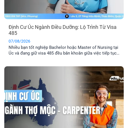
Định Cư Úc Ngành Điều Dưỡng: Lộ Trình Từ Visa
485
07/08/2026
Nhiều bạn tốt nghiệp Bachelor hoặc Master of Nursing tại
Úc và đang giữ visa 485 đều băn khoăn giữa việc tiếp tục
chờ thư mời 189/190 hay chủ động tìm doanh nghiệp bảo
lãnh. Dù ngành Điều dưỡng luôn nằm trong danh sách ưu
tiên di trú, điểm EOI thực tế vẫn khá cạnh [...]