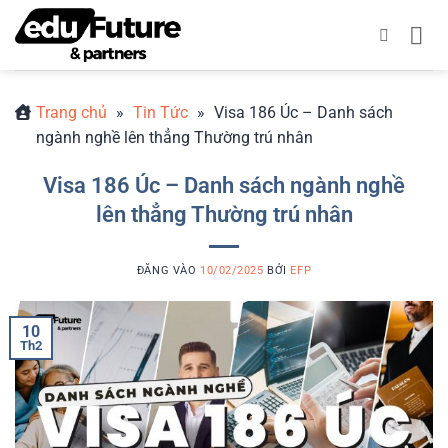
Bỏ
qua
nội
dung
Trang chủ
»
Tin Tức
»
Visa 186 Úc – Danh sách
ngành nghề lên thẳng Thường trú nhân
Visa 186 Úc – Danh sách ngành nghề
lên thẳng Thường trú nhân
ĐĂNG VÀO
10/02/2025
BỞI
EFP
10
Th2