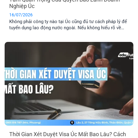
Nghiệp Úc
16/07/2026
Không phải công ty nào tại Úc cũng đủ tư cách pháp lý để
tuyển dụng lao động nước ngoài. Nếu không hiểu rõ về
quyền bảo lãnh doanh nghiệp Úc, bạn rất dễ rơi vào bẫy
của những vị trí “ảo”. Đây là lý do bạn cần kiểm tra kỹ
doanh nghiệp, vị trí [...]
Thời Gian Xét Duyệt Visa Úc Mất Bao Lâu? Cách