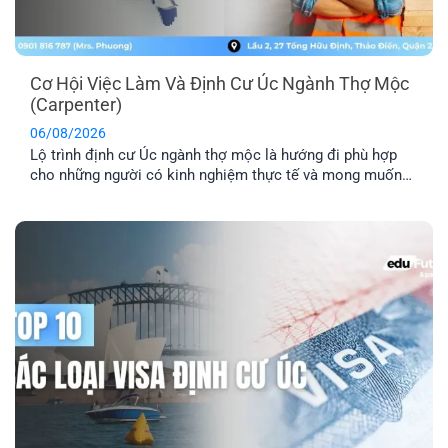
Cơ Hội Việc Làm Và Định Cư Úc Ngành Thợ Mộc
(Carpenter)
06/08/2026
Lộ trình định cư Úc ngành thợ mộc là hướng đi phù hợp
cho những người có kinh nghiệm thực tế và mong muốn
sang Úc sinh sống, làm việc lâu dài. Tuy nhiên, để tăng cơ
hội thành công, bạn cần hiểu rõ các yêu cầu về tay nghề,
lộ trình visa phù hợp [...]