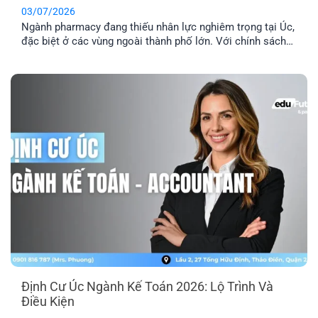
03/07/2026
Ngành pharmacy đang thiếu nhân lực nghiêm trọng tại Úc,
đặc biệt ở các vùng ngoài thành phố lớn. Với chính sách
ưu tiên tuyển dụng và nhiều diện visa tay nghề phù hợp,
định cư Úc ngành pharmacy là lộ trình phù hợp với người
đang học ngành Dược, người trái ngành hoặc chưa [...]
Định Cư Úc Ngành Kế Toán 2026: Lộ Trình Và
Điều Kiện