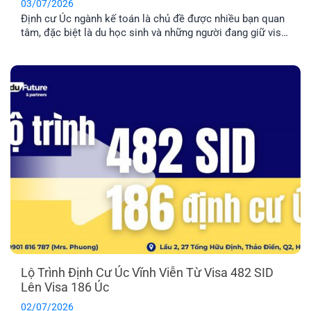
03/07/2026
Định cư Úc ngành kế toán là chủ đề được nhiều bạn quan
tâm, đặc biệt là du học sinh và những người đang giữ visa
485/500. Tuy nhiên, đây là nhóm ngành có tính cạnh tranh
cao nên bạn cần nắm rõ về điều kiện và lộ trình chi tiết
trước khi quyết định [...]
Lộ Trình Định Cư Úc Vĩnh Viễn Từ Visa 482 SID
Lên Visa 186 Úc
02/07/2026