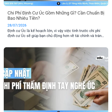
Chi Phí Định Cư Úc Gồm Những Gì? Cần Chuẩn Bị
Bao Nhiêu Tiền?
28/07/2026
Định cư Úc là kế hoạch lớn, vì vậy việc tính trước chi phí
định cư Úc sẽ giúp bạn chủ động hơn về tài chính và tránh
phát sinh những khoản ngoài dự kiến. Ngoài phí visa, bạn
còn cần dự trù thêm chi phí hồ sơ, tiếng Anh, thẩm định
tay nghề, vé [...]