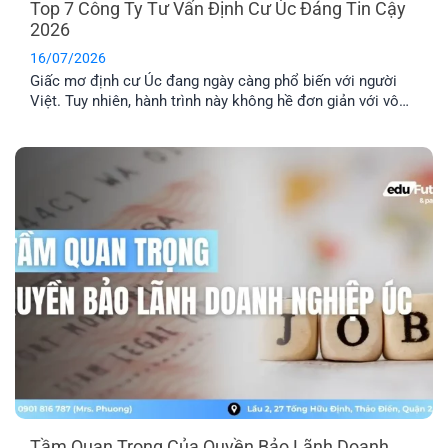
Top 7 Công Ty Tư Vấn Định Cư Úc Đáng Tin Cậy
2026
16/07/2026
Giấc mơ định cư Úc đang ngày càng phổ biến với người
Việt. Tuy nhiên, hành trình này không hề đơn giản với vô
số thủ tục pháp lý phức tạp. Lựa chọn một công ty tư vấn
định cư Úc uy tín là yếu tố then chốt để đảm bảo hồ sơ
của bạn được xử lý chính xác, nhanh chóng và hiệu quả.
Tầm Quan Trọng Của Quyền Bảo Lãnh Doanh