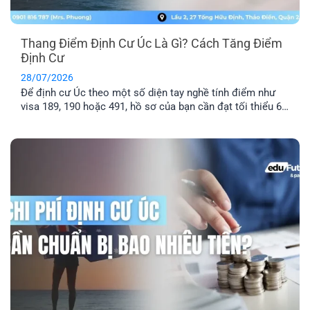
Thang Điểm Định Cư Úc Là Gì? Cách Tăng Điểm
Định Cư
28/07/2026
Để định cư Úc theo một số diện tay nghề tính điểm như
visa 189, 190 hoặc 491, hồ sơ của bạn cần đạt tối thiểu 65
điểm theo Points Test của Bộ Di trú Úc. Vậy thang điểm
định cư Úc là gì, cách tính điểm định cư Úc ra sao và bao
nhiêu [...]