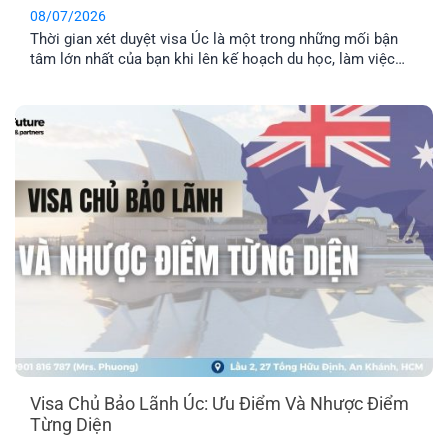
08/07/2026
Thời gian xét duyệt visa Úc là một trong những mối bận
tâm lớn nhất của bạn khi lên kế hoạch du học, làm việc
hay định cư. Bài viết này sẽ giúp bạn nắm được mốc thời
gian tham khảo cho từng diện visa phổ biến, những yếu tố
khiến hồ sơ bị kéo [...]
Visa Chủ Bảo Lãnh Úc: Ưu Điểm Và Nhược Điểm
Từng Diện