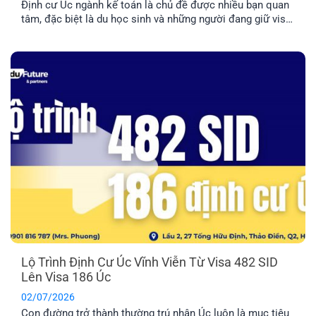
Định cư Úc ngành kế toán là chủ đề được nhiều bạn quan
tâm, đặc biệt là du học sinh và những người đang giữ visa
485/500. Tuy nhiên, đây là nhóm ngành có tính cạnh tranh
cao nên bạn cần nắm rõ về điều kiện và lộ trình chi tiết
trước khi quyết định [...]
Lộ Trình Định Cư Úc Vĩnh Viễn Từ Visa 482 SID
Lên Visa 186 Úc
02/07/2026
Con đường trở thành thường trú nhân Úc luôn là mục tiêu