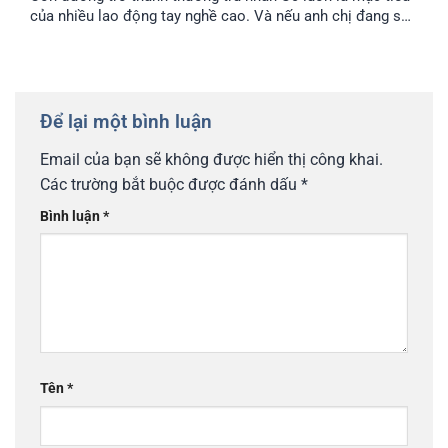
của nhiều lao động tay nghề cao. Và nếu anh chị đang sở
hữu visa 482 SID, anh chị đã đi được một nửa chặng
đường thành công. Bài viết này sẽ cung cấp cho anh chị lộ
trình chi tiết để chuyển đổi từ visa tạm trú này sang visa
186 Úc, mở ra cánh cửa định cư lâu dài.
Để lại một bình luận
Email của bạn sẽ không được hiển thị công khai.
Các trường bắt buộc được đánh dấu
*
Bình luận
*
Tên
*