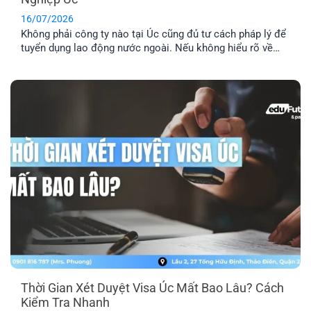
16/07/2026
Không phải công ty nào tại Úc cũng đủ tư cách pháp lý để
tuyển dụng lao động nước ngoài. Nếu không hiểu rõ về
quyền bảo lãnh doanh nghiệp Úc, bạn rất dễ rơi vào bẫy
của những vị trí “ảo”. Đây là lý do bạn cần kiểm tra kỹ
doanh nghiệp, vị trí [...]
Thời Gian Xét Duyệt Visa Úc Mất Bao Lâu? Cách
Kiểm Tra Nhanh