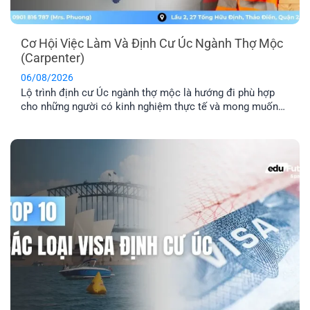
Cơ Hội Việc Làm Và Định Cư Úc Ngành Thợ Mộc
(Carpenter)
06/08/2026
Lộ trình định cư Úc ngành thợ mộc là hướng đi phù hợp
cho những người có kinh nghiệm thực tế và mong muốn
sang Úc sinh sống, làm việc lâu dài. Tuy nhiên, để tăng cơ
hội thành công, bạn cần hiểu rõ các yêu cầu về tay nghề,
lộ trình visa phù hợp [...]