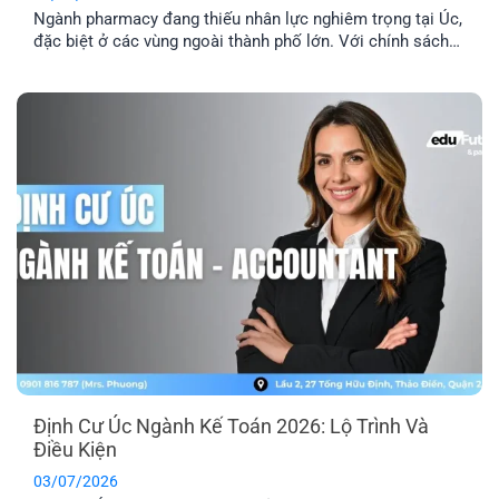
Ngành pharmacy đang thiếu nhân lực nghiêm trọng tại Úc,
đặc biệt ở các vùng ngoài thành phố lớn. Với chính sách
ưu tiên tuyển dụng và nhiều diện visa tay nghề phù hợp,
định cư Úc ngành pharmacy là lộ trình phù hợp với người
đang học ngành Dược, người trái ngành hoặc chưa [...]
Định Cư Úc Ngành Kế Toán 2026: Lộ Trình Và
Điều Kiện
03/07/2026