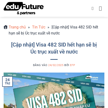
Bỏ
qua
nội
dung
Trang chủ
»
Tin Tức
»
[Cập nhật] Visa 482 SID hết
hạn sẽ bị Úc trục xuất về nước
[Cập nhật] Visa 482 SID hết hạn sẽ bị
Úc trục xuất về nước
ĐĂNG VÀO
24/02/2025
BỞI
EFP
24
Th2