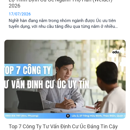
2026
17/07/2026
Nghề hàn đang nằm trong nhóm ngành được Úc ưu tiên
tuyển dụng, với nhu cầu tăng đều qua từng năm ở nhiều
lĩnh vực công nghiệp. Nếu bạn đang tìm hiểu định cư Úc
ngành thợ hàn, bài viết này sẽ giúp bạn nắm rõ các loại
visa phù hợp, điều kiện cần và [...]
Top 7 Công Ty Tư Vấn Định Cư Úc Đáng Tin Cậy