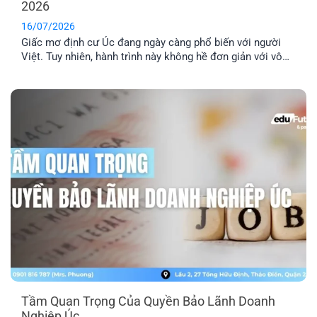
2026
16/07/2026
Giấc mơ định cư Úc đang ngày càng phổ biến với người
Việt. Tuy nhiên, hành trình này không hề đơn giản với vô
số thủ tục pháp lý phức tạp. Lựa chọn một công ty tư vấn
định cư Úc uy tín là yếu tố then chốt để đảm bảo hồ sơ
của bạn được xử lý chính xác, nhanh chóng và hiệu quả.
Tầm Quan Trọng Của Quyền Bảo Lãnh Doanh
Nghiệp Úc