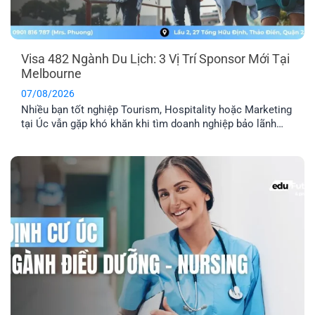
Visa 482 Ngành Du Lịch: 3 Vị Trí Sponsor Mới Tại
Melbourne
07/08/2026
Nhiều bạn tốt nghiệp Tourism, Hospitality hoặc Marketing
tại Úc vẫn gặp khó khăn khi tìm doanh nghiệp bảo lãnh
visa 482. Hiện EFP đang kết nối với một công ty du lịch tại
Melbourne tuyển dụng 3 vị trí: Travel Agency Manager,
Travel Consultant và Content Creator, với lộ trình doanh
nghiệp cam kết [...]