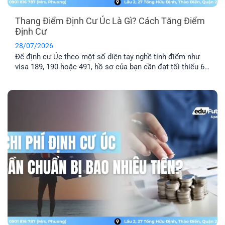
Thang Điểm Định Cư Úc Là Gì? Cách Tăng Điểm
Định Cư
28/07/2026
Để định cư Úc theo một số diện tay nghề tính điểm như
visa 189, 190 hoặc 491, hồ sơ của bạn cần đạt tối thiểu 65
điểm theo Points Test của Bộ Di trú Úc. Vậy thang điểm
định cư Úc là gì, cách tính điểm định cư Úc ra sao và bao
nhiêu [...]