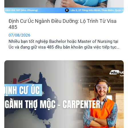
Định Cư Úc Ngành Điều Dưỡng: Lộ Trình Từ Visa
485
07/08/2026
Nhiều bạn tốt nghiệp Bachelor hoặc Master of Nursing tại
Úc và đang giữ visa 485 đều băn khoăn giữa việc tiếp tục
chờ thư mời 189/190 hay chủ động tìm doanh nghiệp bảo
lãnh. Dù ngành Điều dưỡng luôn nằm trong danh sách ưu
tiên di trú, điểm EOI thực tế vẫn khá cạnh [...]