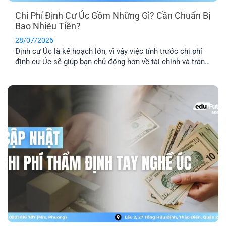
Chi Phí Định Cư Úc Gồm Những Gì? Cần Chuẩn Bị
Bao Nhiêu Tiền?
28/07/2026
Định cư Úc là kế hoạch lớn, vì vậy việc tính trước chi phí
định cư Úc sẽ giúp bạn chủ động hơn về tài chính và tránh
phát sinh những khoản ngoài dự kiến. Ngoài phí visa, bạn
còn cần dự trù thêm chi phí hồ sơ, tiếng Anh, thẩm định
tay nghề, vé [...]