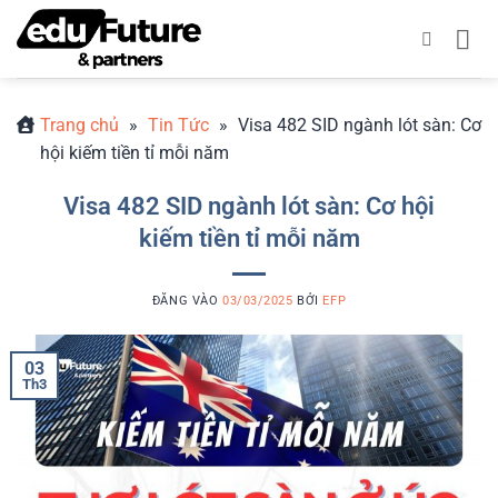
Bỏ
qua
nội
dung
Trang chủ
»
Tin Tức
»
Visa 482 SID ngành lót sàn: Cơ
hội kiếm tiền tỉ mỗi năm
Visa 482 SID ngành lót sàn: Cơ hội
kiếm tiền tỉ mỗi năm
ĐĂNG VÀO
03/03/2025
BỞI
EFP
03
Th3