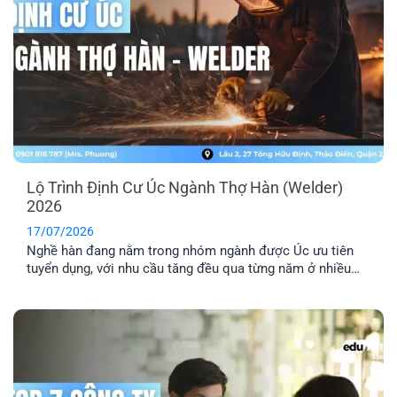
Lộ Trình Định Cư Úc Ngành Thợ Hàn (Welder)
2026
17/07/2026
Nghề hàn đang nằm trong nhóm ngành được Úc ưu tiên
tuyển dụng, với nhu cầu tăng đều qua từng năm ở nhiều
lĩnh vực công nghiệp. Nếu bạn đang tìm hiểu định cư Úc
ngành thợ hàn, bài viết này sẽ giúp bạn nắm rõ các loại
visa phù hợp, điều kiện cần và [...]