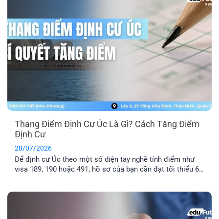
Thang Điểm Định Cư Úc Là Gì? Cách Tăng Điểm
Định Cư
28/07/2026
Để định cư Úc theo một số diện tay nghề tính điểm như
visa 189, 190 hoặc 491, hồ sơ của bạn cần đạt tối thiểu 65
điểm theo Points Test của Bộ Di trú Úc. Vậy thang điểm
định cư Úc là gì, cách tính điểm định cư Úc ra sao và bao
nhiêu [...]