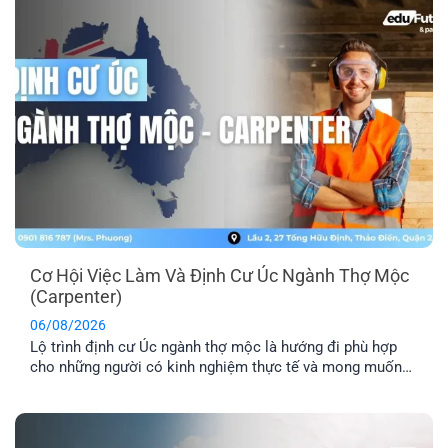
Cơ Hội Việc Làm Và Định Cư Úc Ngành Thợ Mộc
(Carpenter)
06/08/2026
Lộ trình định cư Úc ngành thợ mộc là hướng đi phù hợp
cho những người có kinh nghiệm thực tế và mong muốn
sang Úc sinh sống, làm việc lâu dài. Tuy nhiên, để tăng cơ
hội thành công, bạn cần hiểu rõ các yêu cầu về tay nghề,
lộ trình visa phù hợp [...]