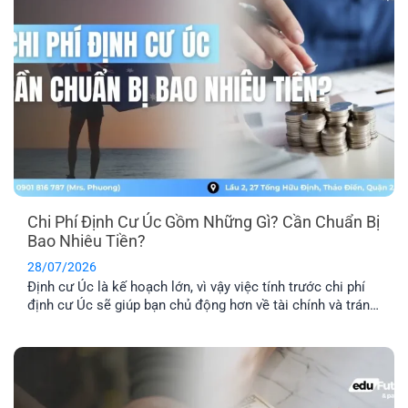
Chi Phí Định Cư Úc Gồm Những Gì? Cần Chuẩn Bị
Bao Nhiêu Tiền?
28/07/2026
Định cư Úc là kế hoạch lớn, vì vậy việc tính trước chi phí
định cư Úc sẽ giúp bạn chủ động hơn về tài chính và tránh
phát sinh những khoản ngoài dự kiến. Ngoài phí visa, bạn
còn cần dự trù thêm chi phí hồ sơ, tiếng Anh, thẩm định
tay nghề, vé [...]