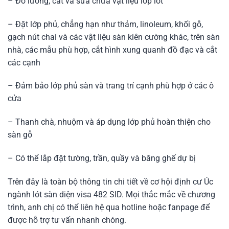
– Đo lường, cắt và sửa chữa vật liệu lớp lót
– Đặt lớp phủ, chẳng hạn như thảm, linoleum, khối gỗ,
gạch nút chai và các vật liệu sàn kiên cường khác, trên sàn
nhà, các mẫu phù hợp, cắt hình xung quanh đồ đạc và cắt
các cạnh
– Đảm bảo lớp phủ sàn và trang trí cạnh phù hợp ở các ô
cửa
– Thanh chà, nhuộm và áp dụng lớp phủ hoàn thiện cho
sàn gỗ
– Có thể lắp đặt tường, trần, quầy và băng ghế dự bị
Trên đây là toàn bộ thông tin chi tiết về cơ hội định cư Úc
ngành lót sàn diện visa 482 SID. Mọi thắc mắc về chương
trình, anh chị có thể liên hệ qua hotline hoặc fanpage để
được hỗ trợ tư vấn nhanh chóng.