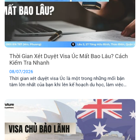
Thời Gian Xét Duyệt Visa Úc Mất Bao Lâu? Cách
Kiểm Tra Nhanh
08/07/2026
Thời gian xét duyệt visa Úc là một trong những mối bận
tâm lớn nhất của bạn khi lên kế hoạch du học, làm việc
hay định cư. Bài viết này sẽ giúp bạn nắm được mốc thời
gian tham khảo cho từng diện visa phổ biến, những yếu tố
khiến hồ sơ bị kéo [...]