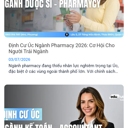
Định Cư Úc Ngành Pharmacy 2026: Cơ Hội Cho
Người Trái Ngành
03/07/2026
Ngành pharmacy đang thiếu nhân lực nghiêm trọng tại Úc,
đặc biệt ở các vùng ngoài thành phố lớn. Với chính sách
ưu tiên tuyển dụng và nhiều diện visa tay nghề phù hợp,
định cư Úc ngành pharmacy là lộ trình phù hợp với người
đang học ngành Dược, người trái ngành hoặc chưa [...]