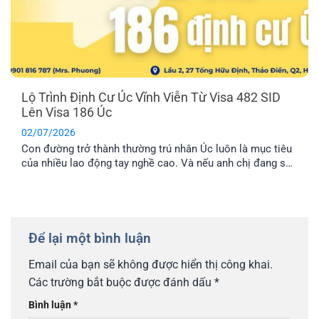
Lộ Trình Định Cư Úc Vĩnh Viễn Từ Visa 482 SID
Lên Visa 186 Úc
02/07/2026
Con đường trở thành thường trú nhân Úc luôn là mục tiêu
của nhiều lao động tay nghề cao. Và nếu anh chị đang sở
hữu visa 482 SID, anh chị đã đi được một nửa chặng
đường thành công. Bài viết này sẽ cung cấp cho anh chị lộ
trình chi tiết để chuyển đổi từ visa tạm trú này sang visa
186 Úc, mở ra cánh cửa định cư lâu dài.
Để lại một bình luận
Email của bạn sẽ không được hiển thị công khai.
Các trường bắt buộc được đánh dấu
*
Bình luận
*