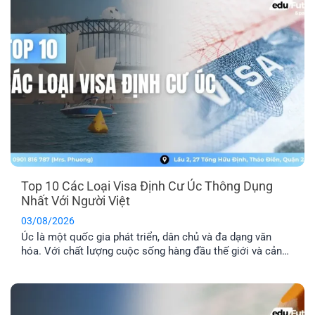
Top 10 Các Loại Visa Định Cư Úc Thông Dụng
Nhất Với Người Việt
03/08/2026
Úc là một quốc gia phát triển, dân chủ và đa dạng văn
hóa. Với chất lượng cuộc sống hàng đầu thế giới và cảnh
quan thiên nhiên xinh đẹp, nơi đây đã trở thành địa điểm
du lịch và định cư trong mơ của nhiều người. Dưới đây là
tổng hợp top 10 các [...]