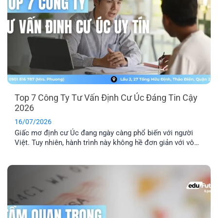
Top 7 Công Ty Tư Vấn Định Cư Úc Đáng Tin Cậy
2026
16/07/2026
Giấc mơ định cư Úc đang ngày càng phổ biến với người
Việt. Tuy nhiên, hành trình này không hề đơn giản với vô
số thủ tục pháp lý phức tạp. Lựa chọn một công ty tư vấn
định cư Úc uy tín là yếu tố then chốt để đảm bảo hồ sơ
của bạn được xử lý chính xác, nhanh chóng và hiệu quả.