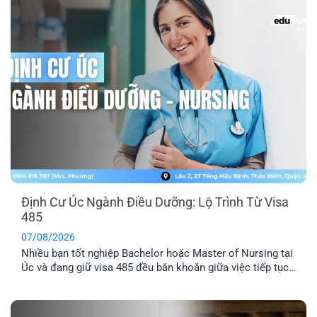
Travel Consultant và Content Creator, với lộ trình doanh
nghiệp cam kết [...]
Định Cư Úc Ngành Điều Dưỡng: Lộ Trình Từ Visa
485
07/08/2026
Nhiều bạn tốt nghiệp Bachelor hoặc Master of Nursing tại
Úc và đang giữ visa 485 đều băn khoăn giữa việc tiếp tục
chờ thư mời 189/190 hay chủ động tìm doanh nghiệp bảo
lãnh. Dù ngành Điều dưỡng luôn nằm trong danh sách ưu
tiên di trú, điểm EOI thực tế vẫn khá cạnh [...]