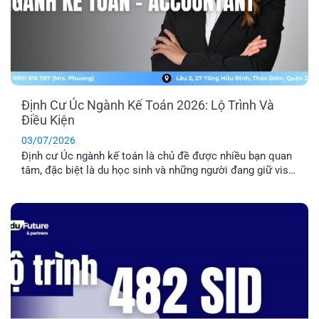
Định Cư Úc Ngành Kế Toán 2026: Lộ Trình Và
Điều Kiện
03/07/2026
Định cư Úc ngành kế toán là chủ đề được nhiều bạn quan
tâm, đặc biệt là du học sinh và những người đang giữ visa
485/500. Tuy nhiên, đây là nhóm ngành có tính cạnh tranh
cao nên bạn cần nắm rõ về điều kiện và lộ trình chi tiết
trước khi quyết định [...]