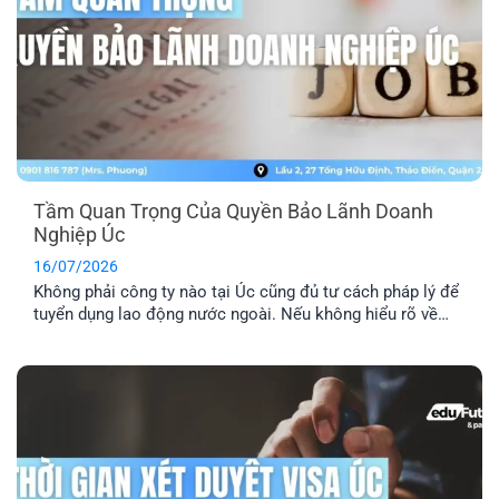
Tầm Quan Trọng Của Quyền Bảo Lãnh Doanh
Nghiệp Úc
16/07/2026
Không phải công ty nào tại Úc cũng đủ tư cách pháp lý để
tuyển dụng lao động nước ngoài. Nếu không hiểu rõ về
quyền bảo lãnh doanh nghiệp Úc, bạn rất dễ rơi vào bẫy
của những vị trí “ảo”. Đây là lý do bạn cần kiểm tra kỹ
doanh nghiệp, vị trí [...]