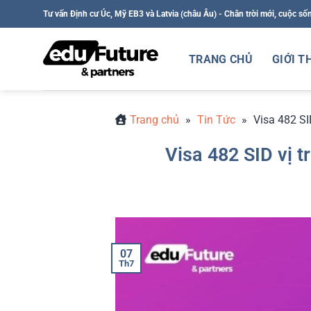
Bỏ
Tư vấn Định cư Úc, Mỹ EB3 và Latvia (châu Âu) - Chân trời mới, cuộc số
qua
nội
TRANG CHỦ
GIỚI T
dung
Trang chủ
»
Tin Tức
»
Visa 482 SI
Visa 482 SID vị 
07
Th7