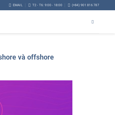
EMAIL
T2 - T6: 9:00 - 18:00
(+84) 901 816 787
shore và offshore