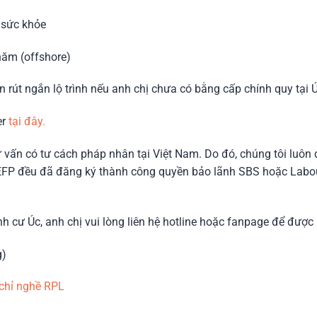
 sức khỏe
năm (offshore)
 rút ngắn lộ trình nếu anh chị chưa có bằng cấp chính quy tại Ú
er
tại đây.
ư vấn có tư cách pháp nhân tại Việt Nam. Do đó, chúng tôi luôn
i EFP đều đã đăng ký thành công quyền bảo lãnh SBS hoặc Labou
ịnh cư Úc, anh chị vui lòng liên hệ hotline hoặc fanpage để đượ
g)
 chỉ nghề RPL