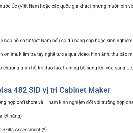
i nước Úc (Việt Nam hoặc các quốc gia khác) nhưng muốn xin v
thể nộp hồ sơ từ Việt Nam nếu có đủ bằng cấp hoặc kinh nghiệm
online, kiểm tra tay nghề từ xa qua video, hình ảnh, thư xác m
có chương trình hỗ trợ đào tạo, training bổ sung khi vừa sang 
visa 482 SID vị trí Cabinet Maker
ường hợp onffshore và 1 năm kinh nghiệm đối với trường hợp on
cả kỹ năng)
 Skills Assessment (*)