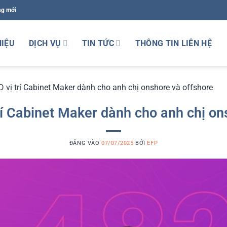
ng mới
HIỆU
DỊCH VỤ
TIN TỨC
THÔNG TIN LIÊN HỆ
D vị trí Cabinet Maker dành cho anh chị onshore và offshore
trí Cabinet Maker dành cho anh chị on
ĐĂNG VÀO
07/07/2025
BỞI
EFP